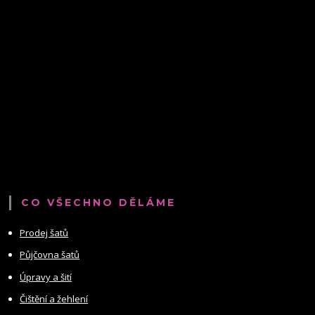
CO VŠECHNO DĚLÁME
Prodej šatů
Půjčovna šatů
Úpravy a šití
Čištění a žehlení