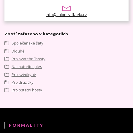
info@salon-raffaela.cz
Zboží zařazeno v kategoriích
Společenské šaty
Dlouhé
Pro svatební hosty
Na maturitní ples
Pro svědkyně
Pro družičky
Pro ostatní hosty
FORMALITY