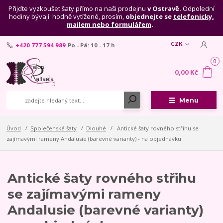
Přijďte vyzkoušet šaty přímo na naši prodejnu
v Ostravě.
Odpolední
hodiny bývají hodně vytížené, prosím,
objednejte se
telefonicky,
mailem nebo formulářem
.
CZK
+420 777 594 989
Po - Pá: 10 - 17 h
0
0,00 Kč
Menu
Úvod
Společenské šaty
Dlouhé
Antické šaty rovného střihu se
zajímavými rameny Andalusie (barevné varianty) - na objednávku
Antické šaty rovného střihu
se zajímavými rameny
Andalusie (barevné varianty)