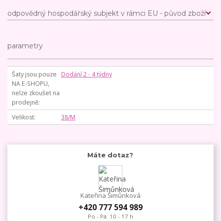
odpovědný hospodářský subjekt v rámci EU - původ zboží
parametry
Šaty jsou pouze
Dodání 2 - 4 týdny
NA E-SHOPU,
nelze zkoušet na
prodejně
Velikost
38/M
Máte dotaz?
Kateřina Šimůnková
+420 777 594 989
Po - Pá: 10 - 17 h