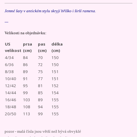
Jemné šaty v antickém stylu skryjí bříško i širší ramena.
---
Velikosti na objednávku:
US
prsa
pas
délka
velikost
(cm)
(cm)
(cm)
4/34
84
70
150
6/36
86
72
150
8/38
89
75
151
10/40
91
77
151
12/42
95
81
152
14/44
99
85
154
16/46
103
89
155
18/48
108
94
155
20/50
113
99
155
pozor - malá čísla jsou větší než bývá obvyklé