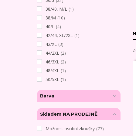
36/S
(21)
38/40, M/L
(1)
38/M
(10)
40/L
(4)
N
42/44, XL/2XL
(1)
42/XL
(3)
Z
44/2XL
(2)
46/3XL
(2)
48/4XL
(1)
50/5XL
(1)
Barva
Skladem NA PRODEJNĚ
Možnost osobní zkoušky
(77)