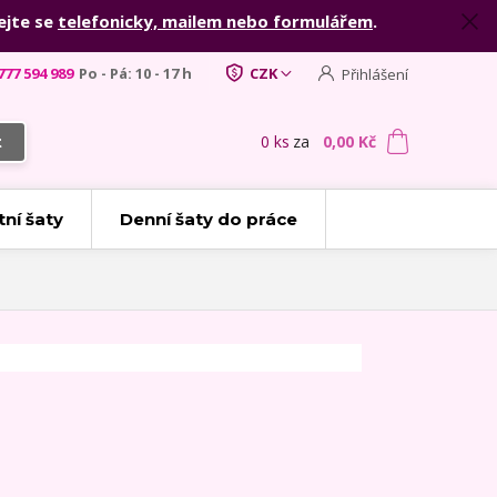
ejte se
telefonicky, mailem nebo formulářem
.
777 594 989
Po - Pá: 10 - 17 h
CZK
Přihlášení
0
ks
za
0,00 Kč
t
tní šaty
Denní šaty do práce