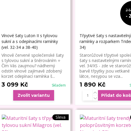
2 5
- 
Vínové šaty Luton II s tylovou
Třpytivé šaty s nastaviteln
sukní a s odepínacími ramínky
ramínky a rozparkem Triden
(vel. 32-34 a 38-40)
34)
Vínově červené společenské šaty
Starorůžové třpytivé spole
s tylovou sukní a šněrováním ⭐
šaty s nastavitelnými ramín
Čím Vás zaujmou? nádherný
vel. 34/XS - zde ve starorů
odstín vínové zajímavě zdobený
barvě třpytky jsou vetkané
korzet odepínací ramínka š...
látce, nesypou se vza...
3 099 Kč
1 890 Kč
Skladem
Zvolit variantu
Přidat do koš
Sleva