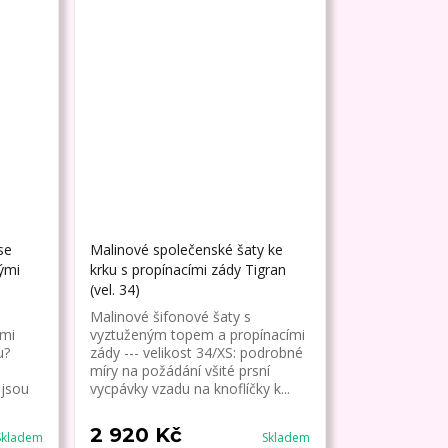
se
Malinové společenské šaty ke
ými
krku s propínacími zády Tigran
(vel. 34)
Malinové šifonové šaty s
ými
vyztuženým topem a propínacími
u?
zády --- velikost 34/XS: podrobné
míry na požádání všité prsní
 jsou
vycpávky vzadu na knoflíčky k...
2 920 Kč
Skladem
Skladem