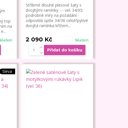
Stříbrné dlouhé plesové šaty s
dvojitými ramínky --- vel. 34/XS:
vým
podrobné míry na požádání -
odpovídá spíše 34/36 celotřpytivé
ý top
dvojitá ramínka křížem...
áním na
e...
2 090 Kč
Skladem
Skladem
Přidat do košíku
Sleva