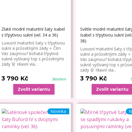
Zlaté modré maturitní šaty Isabel
Světle modré maturitní šat
s třpytivou sukní (vel. 34 a 36)
Isabel s třpytivou sukní (vel
38)
Luxusní maturitní šaty s třpytivou
sukní a průsvitnými zády ⭐ Čím
Luxusní maturitní šaty s tř
Vás zaujmou? bohatá třpytivá
sukní a průsvitnými zády ⭐
sukně vyšívaný top s průsvitnými
Vás zaujmou? bohatá třpyt
zády 👗 Hlavní vla...
sukně vyšívaný top s průsv
zády 👗 Hlavní vla...
3 790 Kč
3 790 Kč
Skladem
Zvolit variantu
Zvolit variantu
Novinka
N