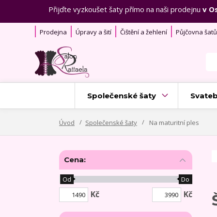
Přijďte vyzkoušet šaty přímo na naši prodejnu
v O
Prodejna
Úpravy a šití
Čištění a žehlení
Půjčovna šatů
Společenské šaty
Svateb
Úvod
Společenské šaty
Na maturitní ples
Cena:
Od
Do
Kč
Kč