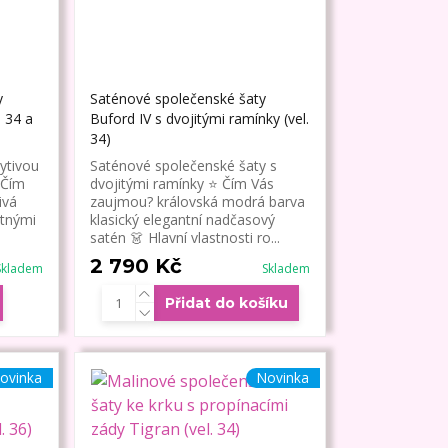
y
Saténové společenské šaty
. 34 a
Buford IV s dvojitými ramínky (vel.
34)
pytivou
Saténové společenské šaty s
 Čím
dvojitými ramínky ⭐ Čím Vás
ivá
zaujmou? královská modrá barva
itnými
klasický elegantní nadčasový
satén 👗 Hlavní vlastnosti ro...
2 790 Kč
Skladem
Skladem
Přidat do košíku
ovinka
Novinka