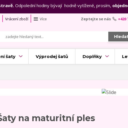
stravě.
Odpolední hodiny bývají hodně vytížené, prosím,
objedn
Vrácení zboží
Více
Zeptejte se nás
+420 
Hleda
ní šaty
Výprodej šatů
Doplňky
Le
Šaty na maturitní ples