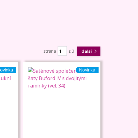
strana
z 3
další
ovinka
Novinka