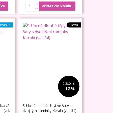
íku
Přidat do košíku
ovinka
Sleva
2 380 Kč
- 12 %
 barvě
Stříbrné dlouhé třpytivé šaty s
n (vel.
dvojitými ramínky Kerala (vel. 34)