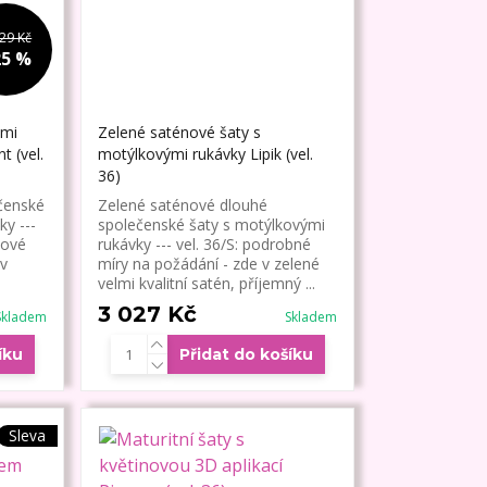
29 Kč
25 %
ými
Zelené saténové šaty s
t (vel.
motýlkovými rukávky Lipik (vel.
36)
čenské
Zelené saténové dlouhé
ky ---
společenské šaty s motýlkovými
žové
rukávky --- vel. 36/S: podrobné
 v
míry na požádání - zde v zelené
velmi kvalitní satén, příjemný ...
3 027 Kč
Skladem
Skladem
íku
Přidat do košíku
Sleva