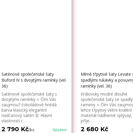
Saténové společenské šaty
Mírně třpytivé šaty Levate 
Buford IV s dvojitými ramínky (vel.
spadlými rukávky a posuvn
36)
ramínky (vel. 36)
Saténové společenské šaty s
Královsky modré dlouhé
dvojitými ramínky ⭐ Čím Vás
společenské šaty se spadl
zaujmou? čokoládově hnědá
rameny ⭐ Čím Vás zaujmo
barva klasický elegantní
lehce třpytivý velmi kvalitní
nadčasový satén 👗 Hlavní
materiál nádherně splývají,
vlastnosti r...
příje...
2 790 Kč
2 680 Kč
/
ks
Skladem