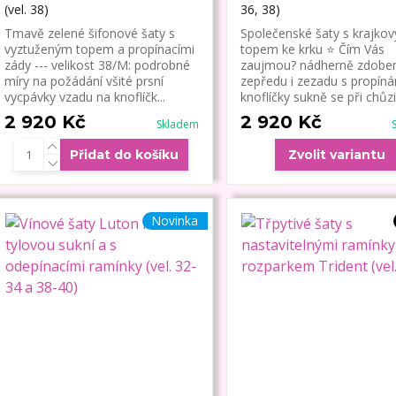
(vel. 38)
36, 38)
Tmavě zelené šifonové šaty s
Společenské šaty s krajko
vyztuženým topem a propínacími
topem ke krku ⭐ Čím Vás
zády --- velikost 38/M: podrobné
zaujmou? nádherně zdoben
míry na požádání všité prsní
zepředu i zezadu s propín
vycpávky vzadu na knoflíčk...
knoflíčky sukně se při chůzi 
2 920 Kč
2 920 Kč
Skladem
Přidat do košíku
Zvolit variantu
Novinka