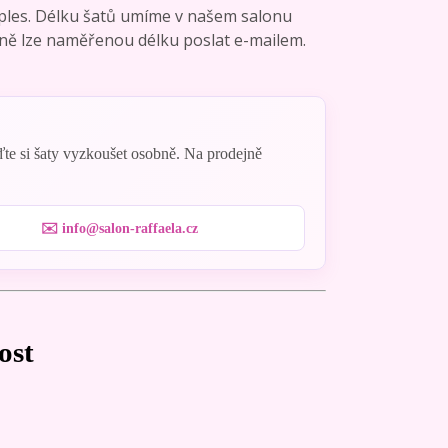
 ples. Délku šatů umíme v našem salonu
adně lze naměřenou délku poslat e-mailem.
eďte si šaty vyzkoušet osobně. Na prodejně
✉️ info@salon-raffaela.cz
ost