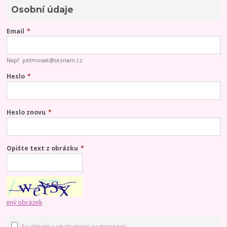
Osobní údaje
Email
*
Např. petrnovak@seznam.cz
Heslo
*
Heslo znovu
*
Opište text z obrázku
*
jiný obrázek
Souhlasím s obchodními podmínkami