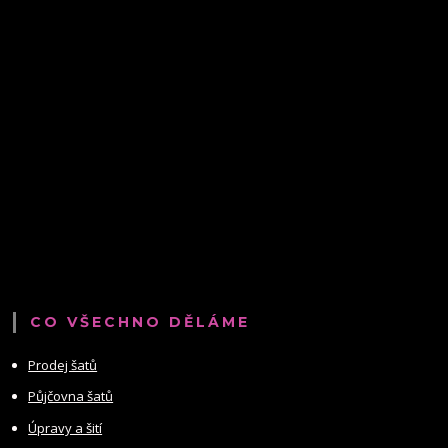
CO VŠECHNO DĚLÁME
Prodej šatů
Půjčovna šatů
Úpravy a šití