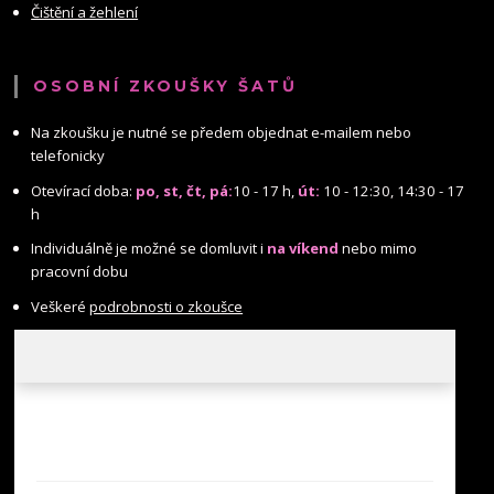
Čištění a žehlení
OSOBNÍ ZKOUŠKY ŠATŮ
Na zkoušku je nutné se předem objednat e-mailem nebo
telefonicky
Otevírací doba:
po, st, čt, pá:
10 - 17 h,
út:
10 - 12:30, 14:30 - 17
h
Individuálně je možné se domluvit i
na víkend
nebo mimo
pracovní dobu
Veškeré
podrobnosti o zkoušce