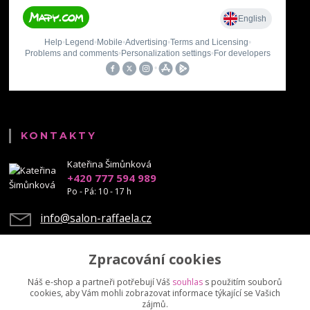
KONTAKTY
Kateřina Šimůnková
+420 777 594 989
Po - Pá: 10 - 17 h
info@salon-raffaela.cz
Zpracování cookies
Náš e-shop a partneři potřebují Váš
souhlas
s použitím souborů
cookies, aby Vám mohli zobrazovat informace týkající se Vašich
Upravit sběr cookies.
zájmů.