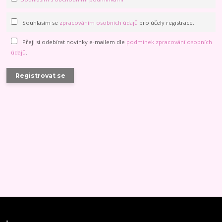
Souhlasím se
zpracováním osobních údajů
pro účely registrace.
Přeji si odebírat novinky e-mailem dle
podmínek zpracování osobních
údajů
.
Registrovat se