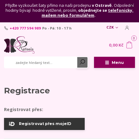
Přijďte vyzkoušet šaty přímo na naši prodejnu
v Ostravě.
Odpolední
hodiny bývají hodně vytížené, prosím,
objednejte se
telefonicky,
mailem nebo formulářem
.
CZK
+420 777 594 989
Po - Pá: 10 - 17 h
0
0,00 Kč
Menu
Registrace
Registrovat přes:
Registrovat přes mojeID