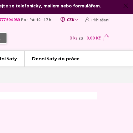
ejte se
telefonicky, mailem nebo formulářem
.
777 594 989
Po - Pá: 10 - 17 h
CZK
Přihlášení
0
ks
za
0,00 Kč
t
tní šaty
Denní šaty do práce