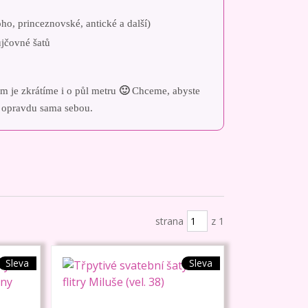
ho, princeznovské, antické a další)
ůjčovné šatů
m je zkrátíme i o půl metru
🙂
Chceme, abyste
it opravdu sama sebou.
strana
z 1
Sleva
Sleva