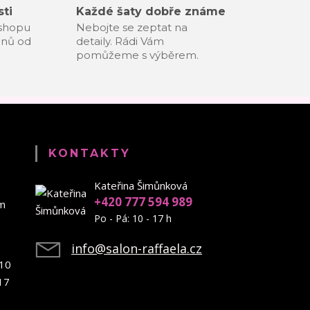
ti
Každé šaty dobře známe
-shopu
Nebojte se zeptat na
dnů od
detaily. Rádi Vám
pomůžeme s výběrem.
KONTAKTY
Kateřina Šimůnková
+420 777 594 989
em
Po - Pá: 10 - 17 h
info@salon-raffaela.cz
10
17