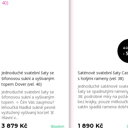
4 0
- 
Jednoduché svatební šaty se
Saténové svatební šaty Cas
šifonovou sukní a vyšívaným
s holými rameny (vel. 38)
topem Dover (vel. 40)
Jednoduché saténové svat
šaty se spadnutými rameny 
Jednoduché svatební šaty se
38: podrobné míry na požá
šifonovou sukní a vyšívaným
bez krajky, pouze měkoučk
topem ⭐ Čím Vás zaujmou?
satén spadlá ramena dobře 
lehoučká hladká sukně pevně
vyztužený vyšívaný korzet 👗
Hlavní v...
3 879 Kč
1 890 Kč
Skladem