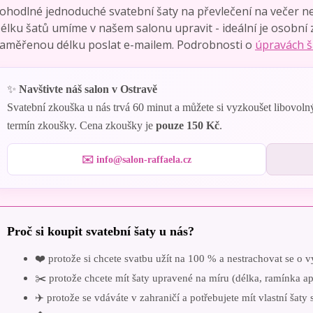
ohodlné jednoduché svatební šaty na převlečení na večer n
élku šatů umíme v našem salonu upravit - ideální je osobní 
aměřenou délku poslat e-mailem. Podrobnosti o
úpravách š
✨
Navštivte náš salon v Ostravě
Svatební zkouška u nás trvá 60 minut a můžete si vyzkoušet libovoln
termín zkoušky. Cena zkoušky je
pouze 150 Kč
.
✉️ info@salon-raffaela.cz
Proč si koupit svatební šaty u nás?
❤️ protože si chcete svatbu užít na 100 % a nestrachovat se o 
✂️ protože chcete mít šaty upravené na míru (délka, ramínka a
✈️ protože se vdáváte v zahraničí a potřebujete mít vlastní šaty