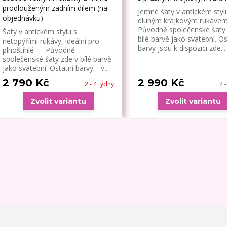
prodlouženým zadním dílem (na
Jemné šaty v antickém styl
objednávku)
dluhým krajkovým rukávem 
Původně společenské šaty 
Šaty v antickém stylu s
bílé barvě jako svatební. Os
netopýřími rukávy, ideální pro
barvy jsou k dispozici zde...
plnoštíhlé --- Původně
společenské šaty zde v bílé barvě
jako svatební. Ostatní barvy. v...
2 790 Kč
2 990 Kč
2 - 4 týdny
2 
Zvolit variantu
Zvolit variantu