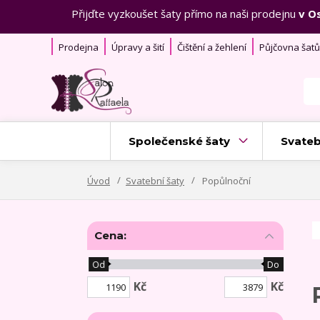
Přijďte vyzkoušet šaty přímo na naši prodejnu
v O
Prodejna
Úpravy a šití
Čištění a žehlení
Půjčovna šatů
Společenské šaty
Svateb
Úvod
Svatební šaty
Popůlnoční
Cena:
Od
Do
Kč
Kč