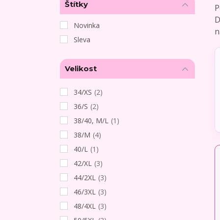
Štítky
P
D
Novinka
n
Sleva
Velikost
34/XS
(2)
36/S
(2)
38/40, M/L
(1)
38/M
(4)
40/L
(1)
42/XL
(3)
44/2XL
(3)
46/3XL
(3)
48/4XL
(3)