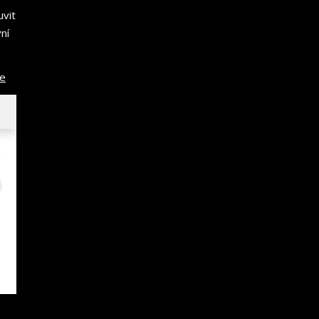
uvit
ní
ce