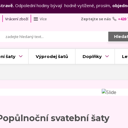
stravě.
Odpolední hodiny bývají hodně vytížené, prosím,
objedn
Vrácení zboží
Více
Zeptejte se nás
+420 
Hleda
ní šaty
Výprodej šatů
Doplňky
Le
Popůlnoční svatební šaty