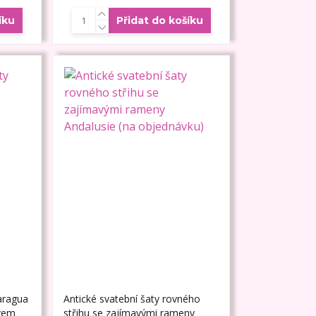
íku
Přidat do košíku
aragua
Antické svatební šaty rovného
vem
střihu se zajímavými rameny