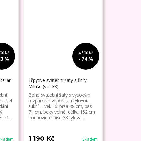
00 Kč
4 500 Kč
53 %
- 74 %
tellar
Třpytivé svatební šaty s flitry
Miluše (vel. 38)
ební
Boho svatební šaty s vysokým
-- vel.
rozparkem vepředu a tylovou
dání
sukní -- vel. 36: prsa 88 cm, pas
ý
71 cm, boky volné, délka 152 cm
drž...
- odpovídá spíše 38 tylová ...
1 190 Kč
Skladem
Skladem