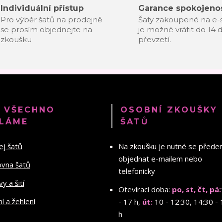
Individuální přístup
Garance spokojenos
Pro výběr šatů na prodejně
Šaty zakoupené na e
se prosím objednejte na
je možné vrátit do 14 
zkoušku
převzetí.
 VŠECHNO
OSOBNÍ ZKOUŠKY
LÁME
ŠATŮ
ej šatů
Na zkoušku je nutné se před
objednat e-mailem nebo
ovna šatů
telefonicky
y a šití
Otevírací doba:
po, st, čt, pá:
ní a žehlení
- 17 h,
út:
10 - 12:30, 14:30 - 
h