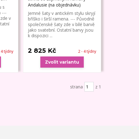
Andalusie (na objednávku)
u s
---
Jemné šaty v antickém stylu skryjí
zde v
bříško i širší ramena. --- Původně
tatní
společenské šaty zde v bílé barvě
jako svatební. Ostatní barvy jsou
k dispozici ...
2 825 Kč
- 4 týdny
2 - 4 týdny
Zvolit variantu
strana
z 1