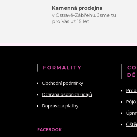
Kamenná prodejna
v Ostravě-Zábřehu. Jsme tu
pro Vás už 15 let
FORMALITY
CO
DĚ
Obchodní podmínky
Prod
Ochrana osobních údajů
Půjč
Dopravci a platby
Úprav
Čiště
FACEBOOK