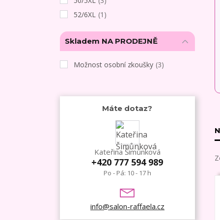
50/5XL
(3)
52/6XL
(1)
Skladem NA PRODEJNĚ
Možnost osobní zkoušky
(3)
Máte dotaz?
N
Kateřina Šimůnková
Z
+420 777 594 989
Po - Pá: 10 - 17 h
info@salon-raffaela.cz