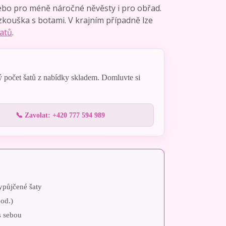
ebo pro méně náročné něvěsty i pro obřad.
zkouška s botami. V krajním případně lze
atů
.
ý počet šatů z nabídky skladem. Domluvte si
📞 Zavolat: +420 777 594 989
vypůjčené šaty
pod.)
 s sebou