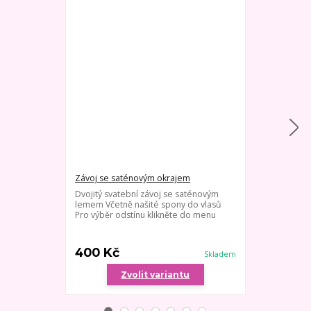
Závoj se saténovým okrajem
Dlouhý jedno
Dvojitý svatební závoj se saténovým
Velmi jemný s
lemem Včetně našité spony do vlasů
hřebínku - dé
Pro výběr odstínu klikněte do menu
kombinaci se š
výběr odstínu
lz...
400 Kč
800 Kč
Skladem
Zvolit variantu
Zv