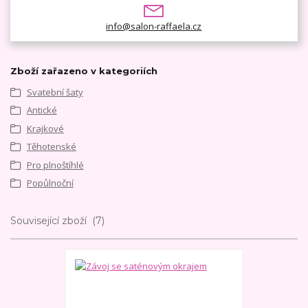
info@salon-raffaela.cz
Zboží zařazeno v kategoriích
Svatební šaty
Antické
Krajkové
Těhotenské
Pro plnoštíhlé
Popůlnoční
Související zboží
7