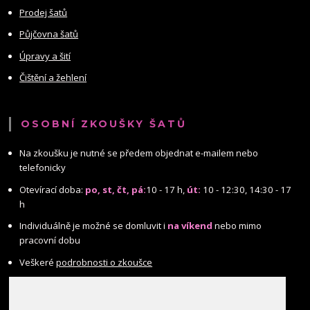
Prodej šatů
Půjčovna šatů
Úpravy a šití
Čištění a žehlení
OSOBNÍ ZKOUŠKY ŠATŮ
Na zkoušku je nutné se předem objednat e-mailem nebo
telefonicky
Otevírací doba:
po, st, čt, pá:
10 - 17 h,
út:
10 - 12:30, 14:30 - 17
h
Individuálně je možné se domluvit i
na víkend
nebo mimo
pracovní dobu
Veškeré
podrobnosti o zkoušce