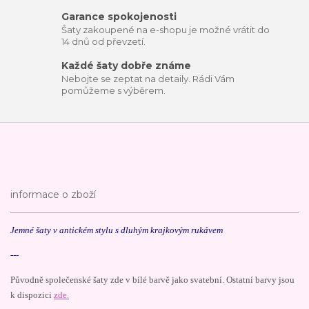
Garance spokojenosti
Šaty zakoupené na e-shopu je možné vrátit do
14 dnů od převzetí.
Každé šaty dobře známe
Nebojte se zeptat na detaily. Rádi Vám
pomůžeme s výběrem.
informace o zboží
Jemné šaty v antickém stylu s dluhým krajkovým rukávem
---
Původně společenské šaty zde v bílé barvě jako svatební. Ostatní barvy jsou
k dispozici
zde.