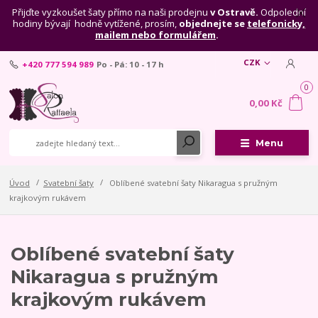
Přijďte vyzkoušet šaty přímo na naši prodejnu
v Ostravě.
Odpolední
hodiny bývají hodně vytížené, prosím,
objednejte se
telefonicky,
mailem nebo formulářem
.
CZK
+420 777 594 989
Po - Pá: 10 - 17 h
0
0,00 Kč
Menu
Úvod
Svatební šaty
Oblíbené svatební šaty Nikaragua s pružným
krajkovým rukávem
Oblíbené svatební šaty
Nikaragua s pružným
krajkovým rukávem