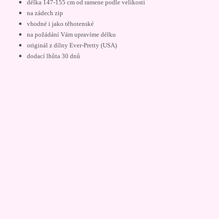
délka 147-155 cm od ramene podle velikosti
na zádech zip
vhodné i jako těhotenské
na požádání Vám upravíme délku
originál z dílny Ever-Pretty (USA)
dodací lhůta 30 dnů