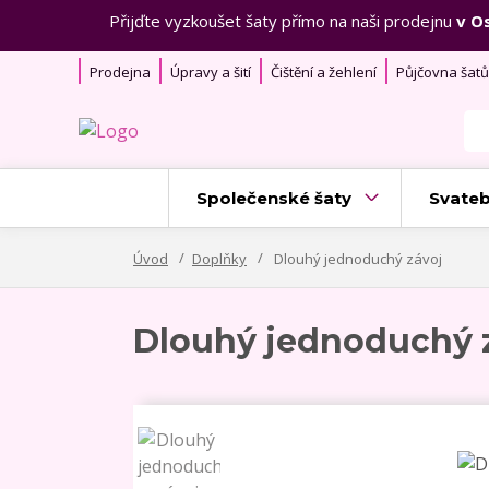
Přijďte vyzkoušet šaty přímo na naši prodejnu
v O
Prodejna
Úpravy a šití
Čištění a žehlení
Půjčovna šatů
Společenské šaty
Svateb
Úvod
Doplňky
Dlouhý jednoduchý závoj
Dlouhý jednoduchý 