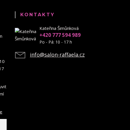
KONTAKTY
Kateřina Šimůnková
+420 777 594 989
em
Po - Pá: 10 - 17 h
info@salon-raffaela.cz
10
17
uvit
ní
ce