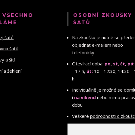
 VŠECHNO
OSOBNÍ ZKOUŠKY
LÁME
ŠATŮ
ej šatů
Na zkoušku je nutné se před
objednat e-mailem nebo
ovna šatů
telefonicky
y a šití
Otevírací doba:
po, st, čt, pá:
ní a žehlení
- 17 h,
út:
10 - 12:30, 14:30 - 
h
Individuálně je možné se doml
i
na víkend
nebo mimo pracov
dobu
Veškeré
podrobnosti o zkouš