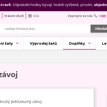
stravě.
Odpolední hodiny bývají hodně vytížené, prosím,
objedn
Vrácení zboží
Více
Zeptejte se nás
+420 
Hleda
ní šaty
Výprodej šatů
Doplňky
Le
závoj