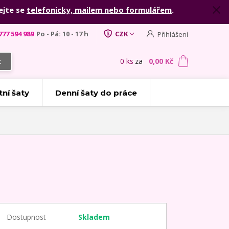
ejte se
telefonicky, mailem nebo formulářem
.
777 594 989
Po - Pá: 10 - 17 h
CZK
Přihlášení
0
ks
za
0,00 Kč
t
tní šaty
Denní šaty do práce
Dostupnost
Skladem