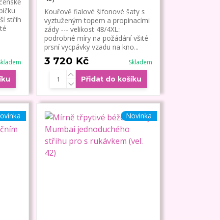
ečenské
bičku
Kouřově fialové šifonové šaty s
í střih
vyztuženým topem a propínacími
té
zády --- velikost 48/4XL:
podrobné míry na požádání všité
prsní vycpávky vzadu na kno...
3 720 Kč
Skladem
Skladem
íku
Přidat do košíku
ovinka
Novinka