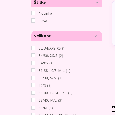
Štítky
Novinka
Sleva
Velikost
32-34/XXS-XS
(1)
34/36, XS/S
(2)
34/XS
(4)
36-38-40/S-M-L
(1)
36/38, S/M
(3)
36/S
(9)
38-40-42/M-L-XL
(1)
38/40, M/L
(3)
N
38/M
(3)