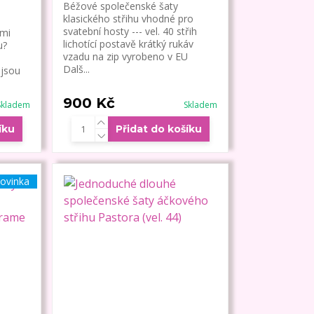
Béžové společenské šaty
klasického střihu vhodné pro
svatební hosty --- vel. 40 střih
ými
lichotící postavě krátký rukáv
u?
vzadu na zip vyrobeno v EU
Dalš...
 jsou
900 Kč
Skladem
Skladem
íku
Přidat do košíku
ovinka