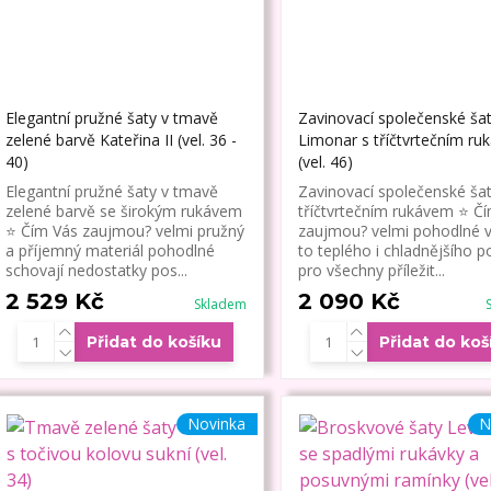
Elegantní pružné šaty v tmavě
Zavinovací společenské ša
zelené barvě Kateřina II (vel. 36 -
Limonar s tříčtvrtečním r
40)
(vel. 46)
Elegantní pružné šaty v tmavě
Zavinovací společenské šat
zelené barvě se širokým rukávem
tříčtvrtečním rukávem ⭐ Č
⭐ Čím Vás zaujmou? velmi pružný
zaujmou? velmi pohodlné 
a příjemný materiál pohodlné
to teplého i chladnějšího p
schovají nedostatky pos...
pro všechny příležit...
2 529 Kč
2 090 Kč
Skladem
Přidat do košíku
Přidat do koš
Novinka
N