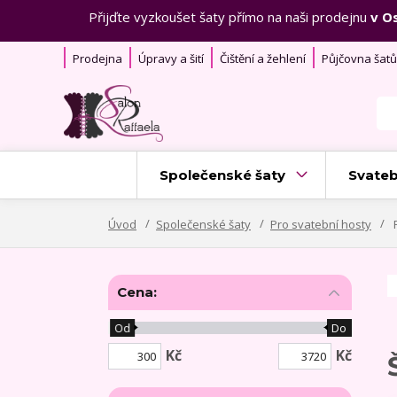
Přijďte vyzkoušet šaty přímo na naši prodejnu
v O
Prodejna
Úpravy a šití
Čištění a žehlení
Půjčovna šatů
Společenské šaty
Svateb
Úvod
Společenské šaty
Pro svatební hosty
Cena:
Od
Do
Kč
Kč