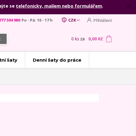
ejte se
telefonicky, mailem nebo formulářem
.
777 594 989
Po - Pá: 10 - 17 h
CZK
Přihlášení
0
ks
za
0,00 Kč
t
tní šaty
Denní šaty do práce