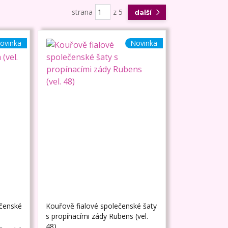
strana
z 5
další
ovinka
Novinka
ečenské
Kouřově fialové společenské šaty
s propínacími zády Rubens (vel.
48)