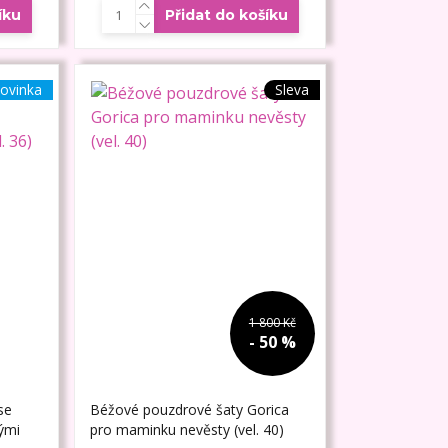
íku
Přidat do košíku
ovinka
Sleva
1 800 Kč
- 50 %
se
Béžové pouzdrové šaty Gorica
ými
pro maminku nevěsty (vel. 40)