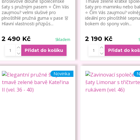
Broskvové dlouhé společenské
Tmavě zelené krátké spol
šaty s pružným pasem ⭐ Čím Vás
šaty pro maminku nebo ba
zaujmou? velmi slušivé pro
⭐ Čím Vás zaujmou? volnějš
plnoštíhlé pružná guma v pase 👗
ideální pro plnoštíhlé sepnu
Hlavní vlastnosti přizpůs...
bokem do spony voln...
2 490 Kč
2 190 Kč
Skladem
Přidat do košíku
Přidat do koš
Novinka
N