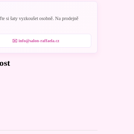
eďte si šaty vyzkoušet osobně. Na prodejně
✉️ info@salon-raffaela.cz
ost