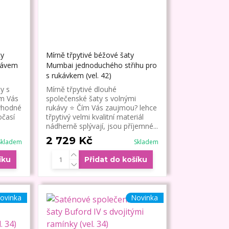
ty
Mírně třpytivé béžové šaty
ukávem
Mumbai jednoduchého střihu pro
s rukávkem (vel. 42)
y s
Mírně třpytivé dlouhé
ím Vás
společenské šaty s volnými
vhodné
rukávy ⭐ Čím Vás zaujmou? lehce
očasí
třpytivý velmi kvalitní materiál
nádherně splývají, jsou příjemné...
2 729 Kč
Skladem
Skladem
íku
Přidat do košíku
ovinka
Novinka