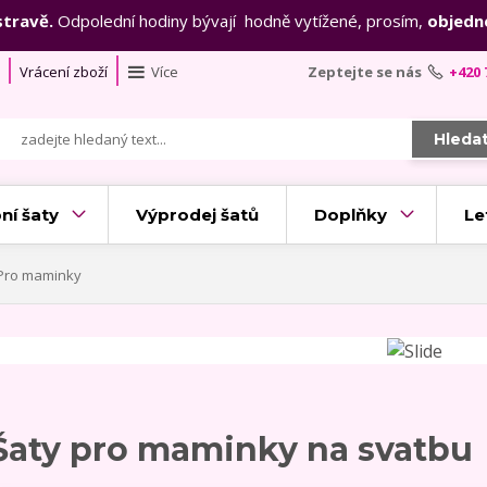
stravě.
Odpolední hodiny bývají hodně vytížené, prosím,
objedn
Vrácení zboží
Více
Zeptejte se nás
+420 
Hleda
ní šaty
Výprodej šatů
Doplňky
Le
Pro maminky
Šaty pro maminky na svatbu