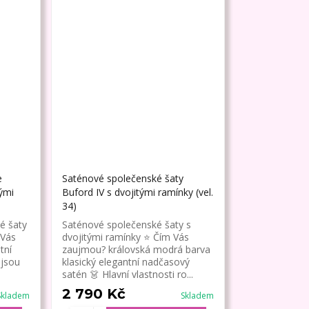
e
Saténové společenské šaty
ými
Buford IV s dvojitými ramínky (vel.
34)
é šaty
Saténové společenské šaty s
 Vás
dvojitými ramínky ⭐ Čím Vás
tní
zaujmou? královská modrá barva
 jsou
klasický elegantní nadčasový
satén 👗 Hlavní vlastnosti ro...
2 790 Kč
Skladem
Skladem