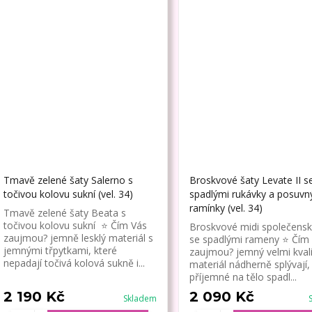
Tmavě zelené šaty Salerno s
Broskvové šaty Levate II s
točivou kolovu sukní (vel. 34)
spadlými rukávky a posuvn
ramínky (vel. 34)
Tmavě zelené šaty Beata s
točivou kolovu sukní ⭐ Čím Vás
Broskvové midi společensk
zaujmou? jemně lesklý materiál s
se spadlými rameny ⭐ Čím
jemnými třpytkami, které
zaujmou? jemný velmi kvali
nepadají točivá kolová sukně i...
materiál nádherně splývají,
příjemné na tělo spadl...
2 190 Kč
2 090 Kč
Skladem