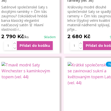
36)
ramínky (vel. 36)
Saténové společenské šaty s
Královsky modré dlouhé
dvojitými ramínky ⭐ Čím Vás
společenské šaty se spadl
zaujmou? čokoládově hnědá
rameny ⭐ Čím Vás zaujmo
barva klasický elegantní
lehce třpytivý velmi kvalitní
nadčasový satén 👗 Hlavní
materiál nádherně splývají,
vlastnosti r...
příje...
2 790 Kč
2 680 Kč
/
ks
Skladem
Přidat do košíku
Přidat do koš
N