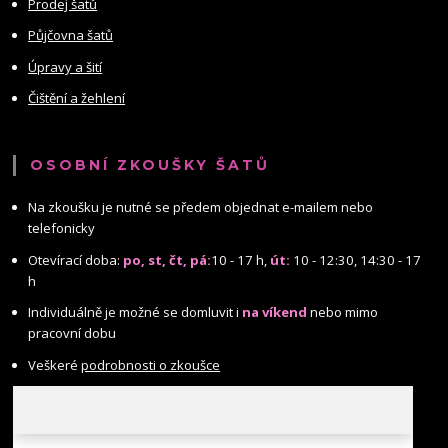
Prodej šatů
Půjčovna šatů
Úpravy a šití
Čištění a žehlení
OSOBNÍ ZKOUŠKY ŠATŮ
Na zkoušku je nutné se předem objednat e-mailem nebo
telefonicky
Otevírací doba:
po, st, čt, pá:
10 - 17 h,
út:
10 - 12:30, 14:30 - 17
h
Individuálně je možné se domluvit i
na víkend
nebo mimo
pracovní dobu
Veškeré
podrobnosti o zkoušce