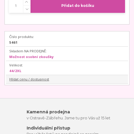
Přidat do košíku
Číslo produktu:
5461
Skladem NA PRODEJNĚ:
Možnost osobní zkoušky
Velikost:
44/2XL
Hlídat cenu / dostupnost
Kamenná prodejna
v Ostravě-Zábřehu. Jsme tu pro Vás už 15 let
Individuální přístup
Pro výběr šatů na prodejně se prosím