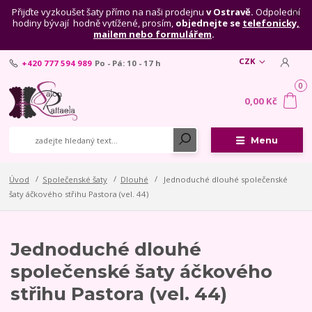
Přijďte vyzkoušet šaty přímo na naši prodejnu
v Ostravě.
Odpolední
hodiny bývají hodně vytížené, prosím,
objednejte se
telefonicky,
mailem nebo formulářem
.
CZK
+420 777 594 989
Po - Pá: 10 - 17 h
0
0,00 Kč
Menu
Úvod
Společenské šaty
Dlouhé
Jednoduché dlouhé společenské
šaty áčkového střihu Pastora (vel. 44)
Jednoduché dlouhé
společenské šaty áčkového
střihu Pastora (vel. 44)