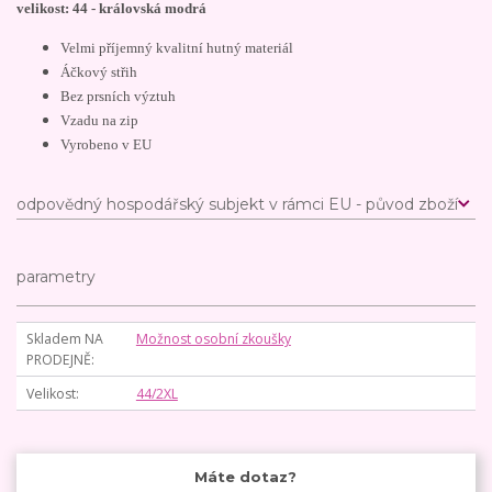
velikost: 44 - královská modrá
Velmi příjemný kvalitní hutný materiál
Áčkový střih
Bez prsních výztuh
Vzadu na zip
Vyrobeno v EU
odpovědný hospodářský subjekt v rámci EU - původ zboží
parametry
Skladem NA
Možnost osobní zkoušky
PRODEJNĚ
Velikost
44/2XL
Máte dotaz?