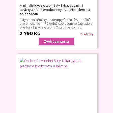
Minimalistické svatební šaty Sabat s volnými
rukávky a mírně prodlouženým zadním dílem (na
objednávku)
Šaty v antickém stylu s netopýřími rukávy, ideální
pro plnoštíhlé --- Původně společenské šaty zde v
bílé barvě jako svatební. Ostatní barvy. v...
2 790 Kč
2 - 4 týdny
Zvolit variantu