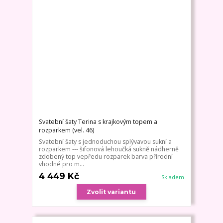
Svatební šaty Terina s krajkovým topem a
rozparkem (vel. 46)
Svatební šaty s jednoduchou splývavou sukní a
rozparkem --- šifonová lehoučká sukně nádherně
zdobený top vepředu rozparek barva přírodní
vhodné pro m...
4 449 Kč
Skladem
Zvolit variantu