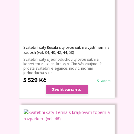
Svatební šaty Rusala s tylovou sukní a výstřihem na
zádech (vel. 34, 40, 42, 44, 50)
Svatební šaty s jednoduchou tylovou sukní a
korzetem z luxusní krajky ⭐ Čím Vás zaujmou?
prostá svatební elegance, nic víc, nic míň
jednoduchá sukn...
5 529 Kč
Skladem
Zvolit variantu