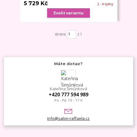
5 729 Kč
2 - 4 týdny
Zvolit variantu
strana
z 1
Máte dotaz?
Kateřina Šimůnková
+420 777 594 989
Po - Pá: 10 - 17 h
info@salon-raffaela.cz