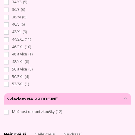
34/XS
(5)
36/S
(6)
38/M
(6)
40/L
(6)
42/XL
(9)
44/2XL
(11)
46/3XL
(10)
48 a více
(1)
48/4XL
(8)
50 a více
(5)
50/5XL
(4)
52/6XL
(1)
Skladem NA PRODEJNĚ
Možnost osobní zkoušky
(12)
Nejnovější
Nejlevnější
Nejdražší