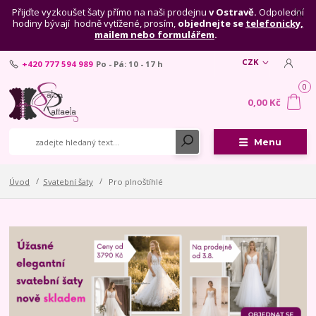
Přijďte vyzkoušet šaty přímo na naši prodejnu
v Ostravě.
Odpolední
hodiny bývají hodně vytížené, prosím,
objednejte se
telefonicky,
mailem nebo formulářem
.
CZK
+420 777 594 989
Po - Pá: 10 - 17 h
0
0,00 Kč
Menu
Úvod
Svatební šaty
Pro plnoštíhlé