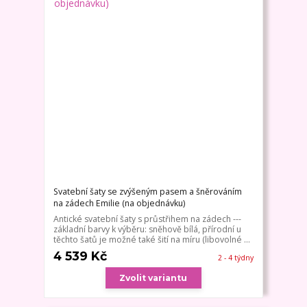
Svatební šaty se zvýšeným pasem a šněrováním
na zádech Emilie (na objednávku)
Antické svatební šaty s průstřihem na zádech ---
základní barvy k výběru: sněhově bílá, přírodní u
těchto šatů je možné také šití na míru (libovolné ...
4 539 Kč
2 - 4 týdny
Zvolit variantu