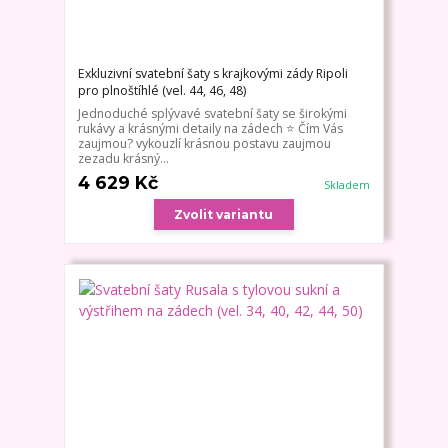
Exkluzivní svatební šaty s krajkovými zády Ripoli
pro plnoštíhlé (vel. 44, 46, 48)
Jednoduché splývavé svatební šaty se širokými
rukávy a krásnými detaily na zádech ⭐ Čím Vás
zaujmou? vykouzlí krásnou postavu zaujmou
zezadu krásný...
4 629 Kč
Skladem
Zvolit variantu