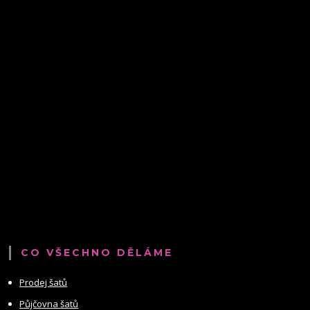
CO VŠECHNO DĚLÁME
Prodej šatů
Půjčovna šatů