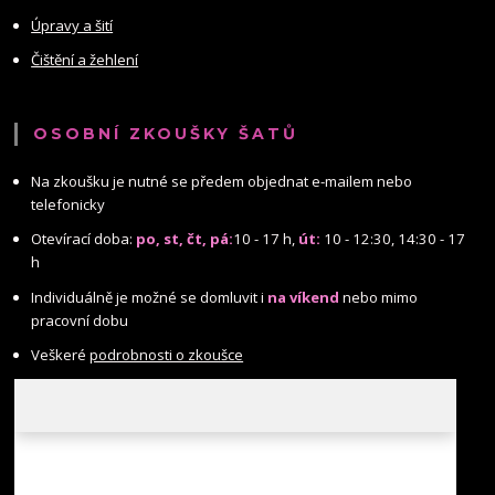
Úpravy a šití
Čištění a žehlení
OSOBNÍ ZKOUŠKY ŠATŮ
Na zkoušku je nutné se předem objednat e-mailem nebo
telefonicky
Otevírací doba:
po, st, čt, pá:
10 - 17 h,
út:
10 - 12:30, 14:30 - 17
h
Individuálně je možné se domluvit i
na víkend
nebo mimo
pracovní dobu
Veškeré
podrobnosti o zkoušce