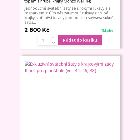
topem z hrubší krajky Monzo (vel. 44)
Jednoduché svatební šaty se širokými rukávy a s
rozparkem ⭐ Čím Vás zaujmou? rukávy z hrubé
krajky s příměsí bavlny jednoduchá spývavá sukně
s roz...
2 800 Kč
Skladem
Přidat do košíku