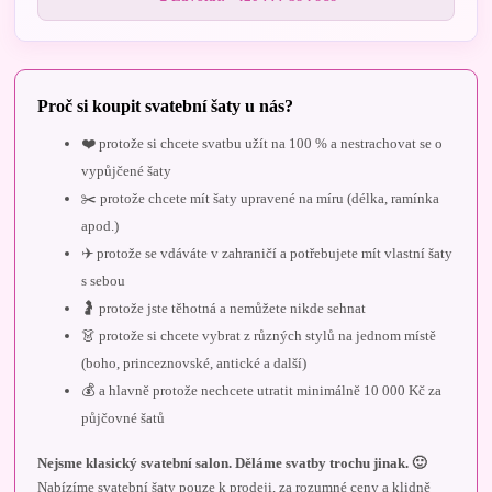
Proč si koupit svatební šaty u nás?
❤️ protože si chcete svatbu užít na 100 % a nestrachovat se o
vypůjčené šaty
✂️ protože chcete mít šaty upravené na míru (délka, ramínka
apod.)
✈️ protože se vdáváte v zahraničí a potřebujete mít vlastní šaty
s sebou
🤰 protože jste těhotná a nemůžete nikde sehnat
👗 protože si chcete vybrat z různých stylů na jednom místě
(boho, princeznovské, antické a další)
💰 a hlavně protože nechcete utratit minimálně 10 000 Kč za
půjčovné šatů
Nejsme klasický svatební salon. Děláme svatby trochu jinak. 🙂
Nabízíme svatební šaty pouze k prodeji, za rozumné ceny a klidně