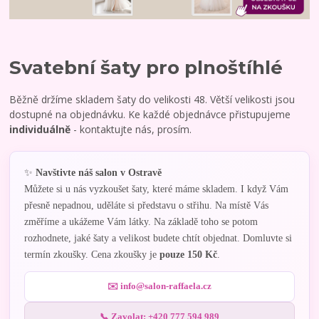
Svatební šaty pro plnoštíhlé
Běžně držíme skladem šaty do velikosti 48. Větší velikosti jsou
dostupné na objednávku. Ke každé objednávce přistupujeme
individuálně
- kontaktujte nás, prosím.
✨
Navštivte náš salon v Ostravě
Můžete si u nás vyzkoušet šaty, které máme skladem. I když Vám
přesně nepadnou, uděláte si představu o střihu. Na místě Vás
změříme a ukážeme Vám látky. Na základě toho se potom
rozhodnete, jaké šaty a velikost budete chtít objednat.
Domluvte si
termín zkoušky. Cena zkoušky je
pouze 150 Kč
.
✉️ info@salon-raffaela.cz
📞 Zavolat: +420 777 594 989