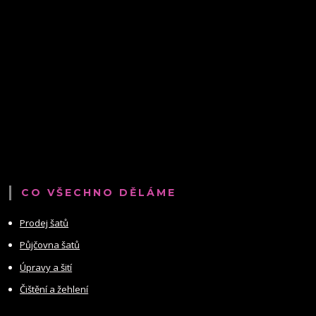
CO VŠECHNO DĚLÁME
Prodej šatů
Půjčovna šatů
Úpravy a šití
Čištění a žehlení