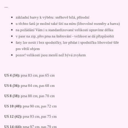
---
základní barvy k výběru: sněhově bílá, přírodní
u těchto šatů je možné také šití na míru (libovolné rozměry a barva)
na požádání Vám i u standardizované velikosti upravíme délku
v pase na zip, přes prsa na šněrování - velikost se dá přizpůsobit
šaty lze nosit i bez spodničky, lze přidat i spodničku libovolné šiře
pro větší objem
pozor! velikosti jsou menší než bývá zvykem
US 4 (34):
prsa 83 cm, pas 65 cm
US 6 (36):
prsa 84 cm, pas 68 cm
US 8 (38):
prsa 88 cm, pas 70 cm
US 10 (40):
prsa 90 cm, pas 72 cm
US 12 (42):
prsa 93 cm, pas 75 cm
US 14 (44):
prsa 97 cm, pas 79 cm