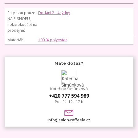
Šaty jsou pouze
Dodání 2 - 4 týdny
NA E-SHOPU,
nelze zkoušet na
prodejně
Materiál
100 % polyester
Máte dotaz?
Kateřina Šimůnková
+420 777 594 989
Po - Pá: 10 - 17 h
info@salon-raffaela.cz