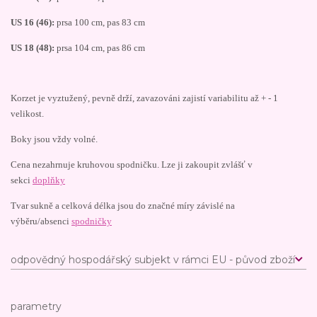
US 16 (46):
prsa 100 cm, pas 83 cm
US 18 (48):
prsa 104 cm, pas 86 cm
Korzet je vyztužený, pevně drží, zavazováni zajistí variabilitu až + - 1
velikost.
Boky jsou vždy volné.
Cena nezahrnuje kruhovou spodničku. Lze ji zakoupit zvlášť v
sekci
doplňky
Tvar sukně a celková délka jsou do značné míry závislé na
výběru/absenci
spodničky
odpovědný hospodářský subjekt v rámci EU - původ zboží
parametry