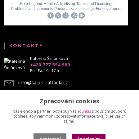
KONTAKTY
Kateřina Šimůnková
+420 777 594 989
Po - Pá: 10 - 17 h
info@salon-raffaela.cz
Zpracování cookies
Náš e-shop a partneři potřebují Váš
souhlas
s použitím souborů
cookies, aby Vám mohli zobrazovat informace týkající se Vašich
Upravit sběr cookies.
zájmů.
© Mgr. Kateřina Šimůnková, 2023 - další šíření našich fotek je chráněno
Nastavení
Souhlasím