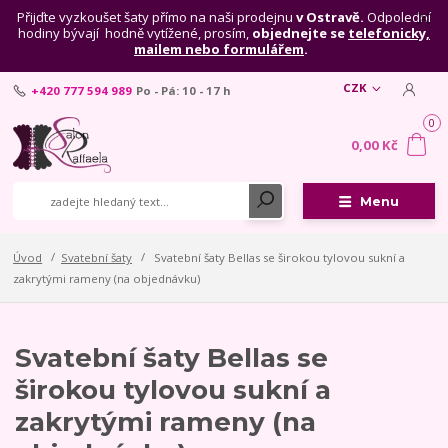
Přijďte vyzkoušet šaty přímo na naši prodejnu
v Ostravě.
Odpolední
hodiny bývají hodně vytížené, prosím,
objednejte se
telefonicky,
mailem nebo formulářem
.
CZK
+420 777 594 989
Po - Pá: 10 - 17 h
0
0,00 Kč
Menu
Úvod
Svatební šaty
Svatební šaty Bellas se širokou tylovou sukní a
zakrytými rameny (na objednávku)
Svatební šaty Bellas se
širokou tylovou sukní a
zakrytými rameny (na