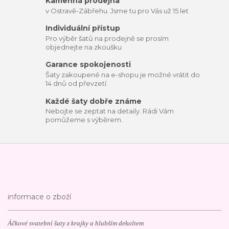
Kamenná prodejna
v Ostravě-Zábřehu. Jsme tu pro Vás už 15 let
Individuální přístup
Pro výběr šatů na prodejně se prosím
objednejte na zkoušku
Garance spokojenosti
Šaty zakoupené na e-shopu je možné vrátit do
14 dnů od převzetí.
Každé šaty dobře známe
Nebojte se zeptat na detaily. Rádi Vám
pomůžeme s výběrem.
informace o zboží
Áčkové svatební šaty z krajky a hlubším dekoltem