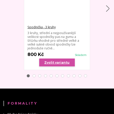
Spodnička - 3 kruhy
Spodnička - 1
3 kruhy, střední a nejpoužívanější
Kruhová spod
velikost spodničky pas na gumu a
nebo svatební
šňůrku vhodné pro středně velké a
pas s náplete
velké sukně obvod spodničky lze
- velikost je h
jednoduše ručně...
800 Kč
900 Kč
Skladem
Zvolit variantu
Zv
FORMALITY