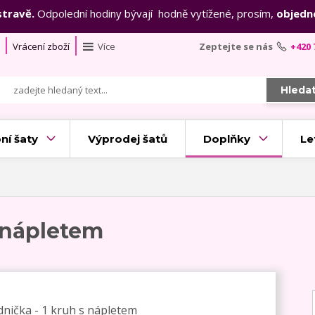
stravě.
Odpolední hodiny bývají hodně vytížené, prosím,
objedn
Vrácení zboží
Více
Zeptejte se nás
+420 
Hleda
ní šaty
Výprodej šatů
Doplňky
Le
s nápletem