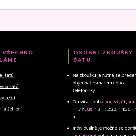
 VŠECHNO
OSOBNÍ ZKOUŠKY
LÁME
ŠATŮ
ej šatů
Na zkoušku je nutné se před
objednat e-mailem nebo
ovna šatů
telefonicky
y a šití
Otevírací doba:
po, st, čt, pá:
ní a žehlení
- 17 h,
út:
10 - 12:30, 14:30 - 
h
Individuálně je možné se doml
i
na víkend
nebo mimo pracov