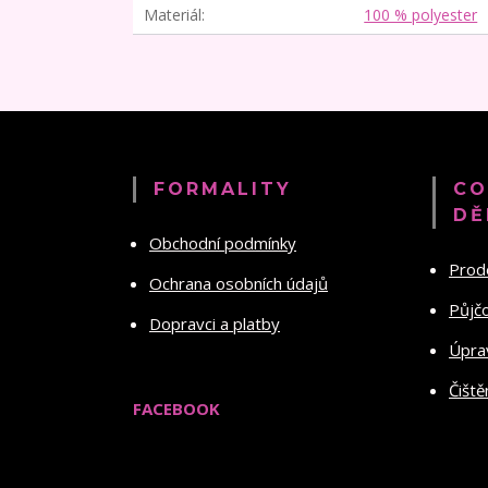
Materiál
100 % polyester
FORMALITY
CO
DĚ
Obchodní podmínky
Prod
Ochrana osobních údajů
Půjč
Dopravci a platby
Úprav
Čiště
FACEBOOK