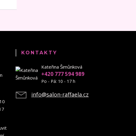
KONTAKTY
Kateřina Šimůnková
+420 777 594 989
em
Po - Pá: 10 - 17 h
info@salon-raffaela.cz
10
17
uvit
ní