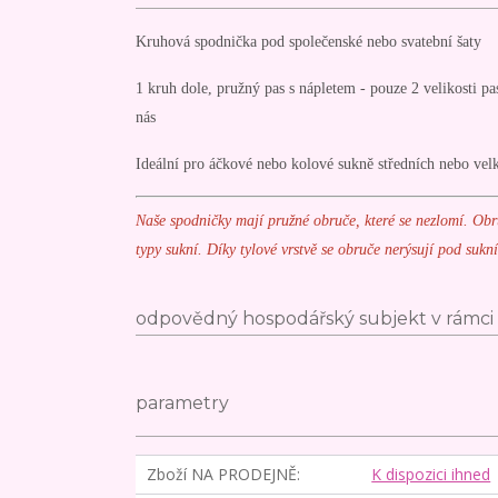
Kruhová spodnička pod společenské nebo svatební šaty
1 kruh dole, pružný pas s nápletem - pouze 2 velikosti pas
nás
Ideální pro áčkové nebo kolové sukně středních nebo ve
Naše spodničky mají pružné obruče, které se nezlomí. Ob
typy sukní.
D
íky tylové vrstvě se obruče nerýsují pod sukní
odpovědný hospodářský subjekt v rámci 
parametry
Zboží NA PRODEJNĚ
K dispozici ihned