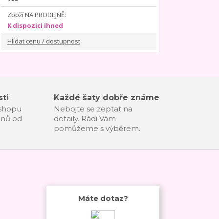
Zboží NA PRODEJNĚ:
K dispozici ihned
Hlídat cenu / dostupnost
ti
Každé šaty dobře známe
-shopu
Nebojte se zeptat na
dnů od
detaily. Rádi Vám
pomůžeme s výběrem.
Máte dotaz?