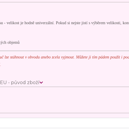
u - velikost je hodně univerzální. Pokud si nejste jistí s výběrem velikosti, kon
lkých objemů
ruč lze
stáhnout v obvodu anebo zcela vyjmout. Můžete ji tím pádem použít i po
.
EU - původ zboží