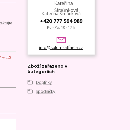
Kateřina Šimůnková
+420 777 594 989
taktujte
Po - Pá: 10 - 17 h
info@salon-raffaela.cz
d menší
Zboží zařazeno v
kategoriích
Doplňky
Spodničky