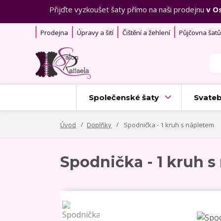
Přijďte vyzkoušet šaty přímo na naši prodejnu
v O
Prodejna
Úpravy a šití
Čištění a žehlení
Půjčovna šatů
Společenské šaty
Svateb
Úvod
Doplňky
Spodnička - 1 kruh s nápletem
Spodnička - 1 kruh 