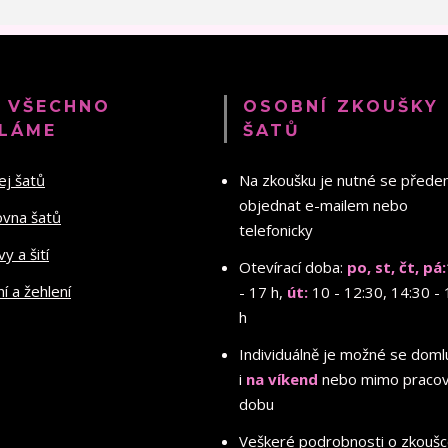
 VŠECHNO
OSOBNÍ ZKOUŠKY
LÁME
ŠATŮ
ej šatů
Na zkoušku je nutné se před
objednat e-mailem nebo
ovna šatů
telefonicky
y a šití
Otevírací doba:
po, st, čt, pá:
ní a žehlení
- 17 h,
út:
10 - 12:30, 14:30 - 
h
Individuálně je možné se doml
i
na víkend
nebo mimo pracov
dobu
Veškeré
podrobnosti o zkouš