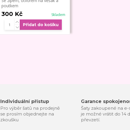
Se zipem, otvorem na věšák a
poutkem
300 Kč
Skladem
Přidat do košíku
Individuální přístup
Garance spokojenos
Pro výběr šatů na prodejně
Šaty zakoupené na e
se prosím objednejte na
je možné vrátit do 14 
zkoušku
převzetí.