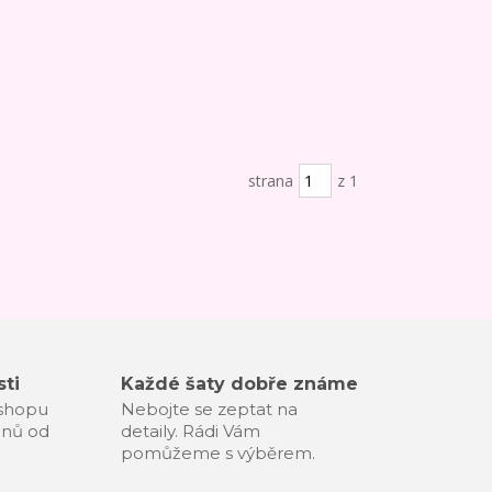
strana
z 1
ti
Každé šaty dobře známe
-shopu
Nebojte se zeptat na
dnů od
detaily. Rádi Vám
pomůžeme s výběrem.