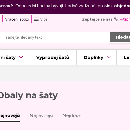
stravě.
Odpolední hodiny bývají hodně vytížené, prosím,
objedn
Vrácení zboží
Více
Zeptejte se nás
+420 
Hleda
ní šaty
Výprodej šatů
Doplňky
Le
Obaly na šaty
ejnovější
Nejlevnější
Nejdražší