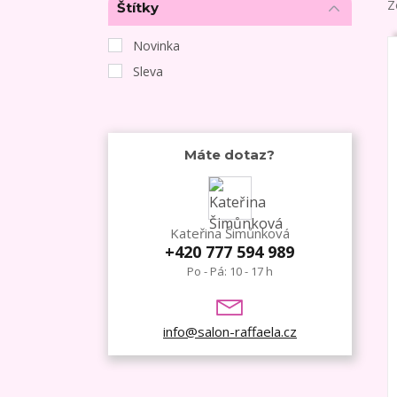
Z
Štítky
Novinka
Sleva
Máte dotaz?
Kateřina Šimůnková
+420 777 594 989
Po - Pá: 10 - 17 h
info@salon-raffaela.cz