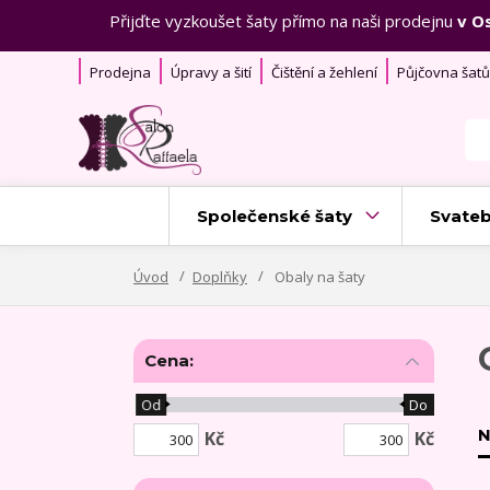
Přijďte vyzkoušet šaty přímo na naši prodejnu
v O
Prodejna
Úpravy a šití
Čištění a žehlení
Půjčovna šatů
Společenské šaty
Svateb
Úvod
Doplňky
Obaly na šaty
Cena:
Od
Do
N
Kč
Kč