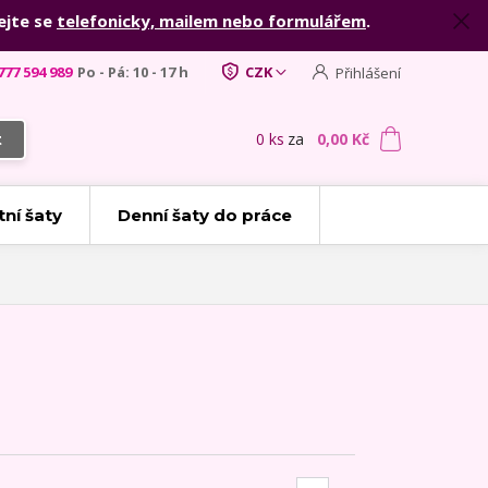
ejte se
telefonicky, mailem nebo formulářem
.
777 594 989
Po - Pá: 10 - 17 h
CZK
Přihlášení
0
ks
za
0,00 Kč
t
tní šaty
Denní šaty do práce