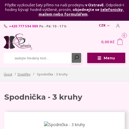
Přijďte vyzkoušet šaty přímo na naši prodejnu
v Ostravě.
Odpolední
hodiny bývají hodně vytížené, prosím,
objednejte se
telefonicky,
mailem nebo formulářem
.
CZK
+420 777 594 989
Po - Pá: 10 - 17 h
0
0,00 Kč
Menu
Úvod
Doplňky
Spodnička - 3 kruhy
Spodnička - 3 kruhy