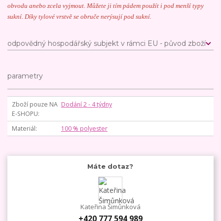
obvodu anebo zcela vyjmout. Můžete ji tím pádem použít i pod menší typy
sukní.
D
íky tylové vrstvě se obruče nerýsují pod sukní.
odpovědný hospodářský subjekt v rámci EU - původ zboží
parametry
Zboží pouze NA
Dodání 2 - 4 týdny
E-SHOPU
Materiál
100 % polyester
Máte dotaz?
Kateřina Šimůnková
+420 777 594 989