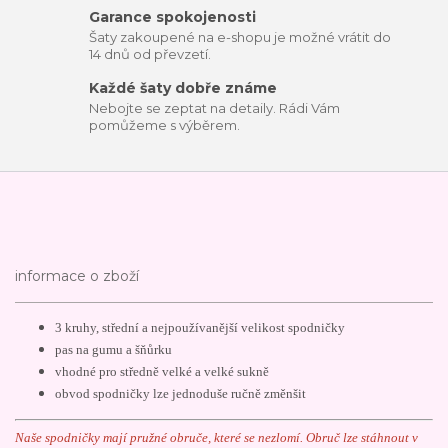
Garance spokojenosti
Šaty zakoupené na e-shopu je možné vrátit do
14 dnů od převzetí.
Každé šaty dobře známe
Nebojte se zeptat na detaily. Rádi Vám
pomůžeme s výběrem.
informace o zboží
3 kruhy, střední a nejpoužívanější velikost spodničky
pas na gumu a šňůrku
vhodné pro středně velké a velké sukně
obvod spodničky lze jednoduše ručně změnšit
Naše spodničky mají pružné obruče, které se nezlomí. Obruč lze
stáhnout v