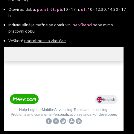
Otevírací doba:
po, st, čt, pá:
10 - 17 h,
út:
10 - 12:30, 14:30 - 17
h
Individuálně je možné se domluvit i
na víkend
nebo mimo
pracovní dobu
Veškeré
podrobnosti o zkoušce