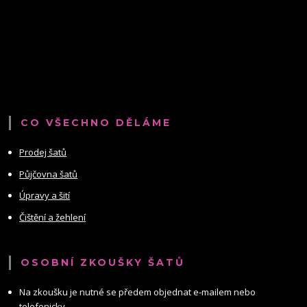
CO VŠECHNO DĚLÁME
Prodej šatů
Půjčovna šatů
Úpravy a šití
Čištění a žehlení
OSOBNÍ ZKOUŠKY ŠATŮ
Na zkoušku je nutné se předem objednat e-mailem nebo
telefonicky