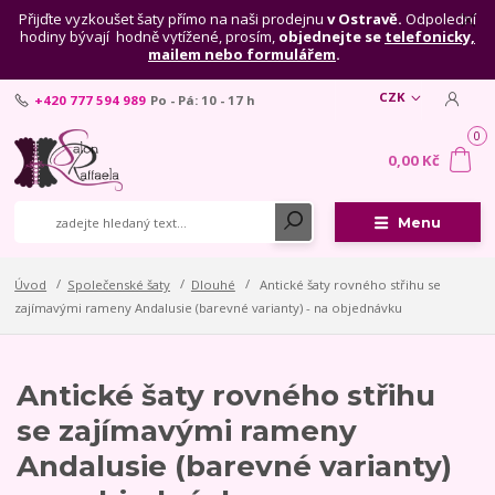
Přijďte vyzkoušet šaty přímo na naši prodejnu
v Ostravě.
Odpolední
hodiny bývají hodně vytížené, prosím,
objednejte se
telefonicky,
mailem nebo formulářem
.
CZK
+420 777 594 989
Po - Pá: 10 - 17 h
0
0,00 Kč
Menu
Úvod
Společenské šaty
Dlouhé
Antické šaty rovného střihu se
zajímavými rameny Andalusie (barevné varianty) - na objednávku
Antické šaty rovného střihu
se zajímavými rameny
Andalusie (barevné varianty)