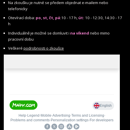
Na zkoušku je nutné se předem objednat e-mailem nebo
telefonicky
Otevírací doba:
po, st, čt, pá:
10 - 17 h,
út:
10 - 12:30, 14:30 - 17
h
Individuálně je možné se domluvit i
na víkend
nebo mimo
pracovní dobu
Veškeré
podrobnosti o zkoušce