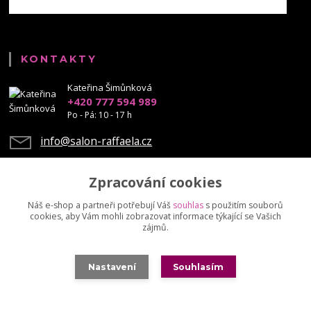
KONTAKTY
Kateřina Šimůnková
+420 777 594 989
Po - Pá: 10 - 17 h
info@salon-raffaela.cz
Zpracování cookies
Náš e-shop a partneři potřebují Váš
souhlas
s použitím souborů
cookies, aby Vám mohli zobrazovat informace týkající se Vašich
Upravit sběr cookies.
zájmů.
© Mgr. Kateřina Šimůnková, 2023 - další šíření našich fotek je chráněno
Nastavení
Souhlasím
autorskými právy
Vytvořeno na
Eshop-rychle.cz