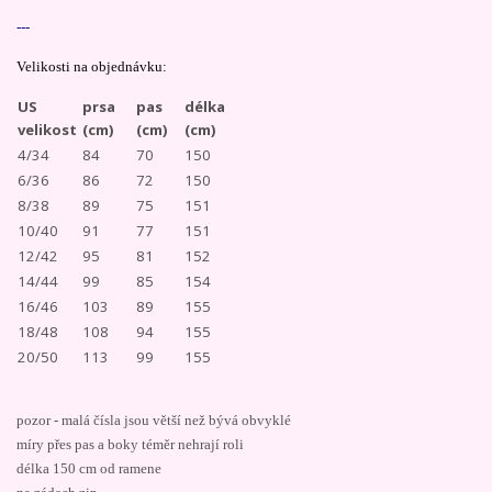
---
Velikosti na objednávku:
US
prsa
pas
délka
velikost
(cm)
(cm)
(cm)
4/34
84
70
150
6/36
86
72
150
8/38
89
75
151
10/40
91
77
151
12/42
95
81
152
14/44
99
85
154
16/46
103
89
155
18/48
108
94
155
20/50
113
99
155
pozor - malá čísla jsou větší než bývá obvyklé
míry přes pas a boky téměr nehrají roli
délka 150 cm od ramene