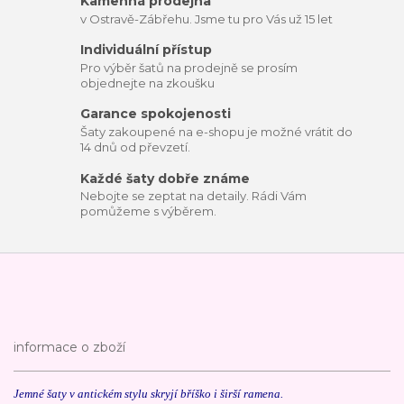
Kamenná prodejna
v Ostravě-Zábřehu. Jsme tu pro Vás už 15 let
Individuální přístup
Pro výběr šatů na prodejně se prosím
objednejte na zkoušku
Garance spokojenosti
Šaty zakoupené na e-shopu je možné vrátit do
14 dnů od převzetí.
Každé šaty dobře známe
Nebojte se zeptat na detaily. Rádi Vám
pomůžeme s výběrem.
informace o zboží
Jemné šaty v antickém stylu skryjí bříško i širší ramena.