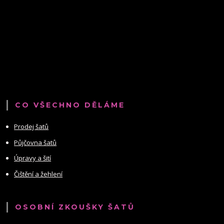
CO VŠECHNO DĚLÁME
Prodej šatů
Půjčovna šatů
Úpravy a šití
Čištění a žehlení
OSOBNÍ ZKOUŠKY ŠATŮ