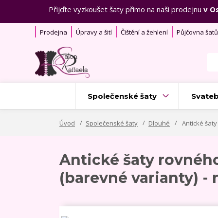
Přijďte vyzkoušet šaty přímo na naši prodejnu
v O
Prodejna
Úpravy a šití
Čištění a žehlení
Půjčovna šatů
Společenské šaty
Svateb
Úvod
Společenské šaty
Dlouhé
Antické šaty
Antické šaty rovnéh
(barevné varianty) -