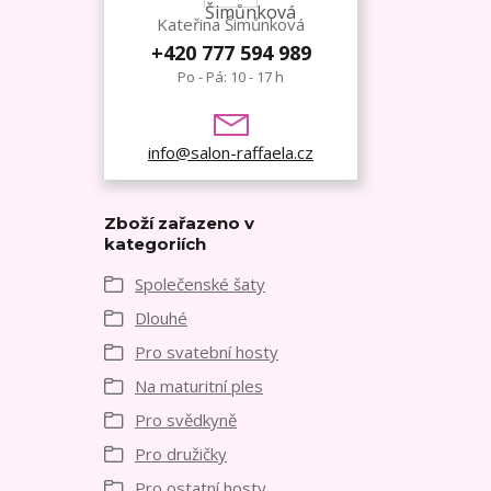
Kateřina Šimůnková
+420 777 594 989
Po - Pá: 10 - 17 h
info@salon-raffaela.cz
Zboží zařazeno v
kategoriích
Společenské šaty
Dlouhé
Pro svatební hosty
Na maturitní ples
Pro svědkyně
Pro družičky
Pro ostatní hosty