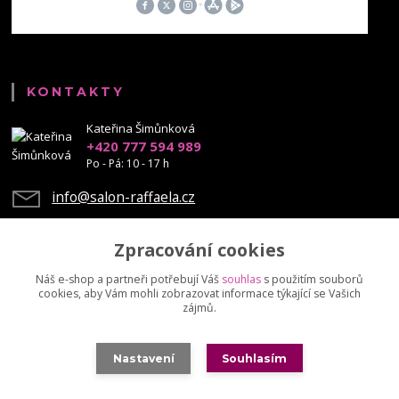
KONTAKTY
Kateřina Šimůnková
+420 777 594 989
Po - Pá: 10 - 17 h
info@salon-raffaela.cz
Zpracování cookies
Náš e-shop a partneři potřebují Váš
souhlas
s použitím souborů
cookies, aby Vám mohli zobrazovat informace týkající se Vašich
Upravit sběr cookies.
zájmů.
© Mgr. Kateřina Šimůnková, 2023 - další šíření našich fotek je chráněno
Nastavení
Souhlasím
autorskými právy
Vytvořeno na
Eshop-rychle.cz