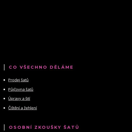
CO VŠECHNO DĚLÁME
Prodej šatů
Půjčovna šatů
Úpravy a šití
Čištění a žehlení
OSOBNÍ ZKOUŠKY ŠATŮ