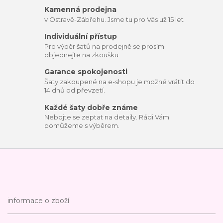
Kamenná prodejna
v Ostravě-Zábřehu. Jsme tu pro Vás už 15 let
Individuální přístup
Pro výběr šatů na prodejně se prosím
objednejte na zkoušku
Garance spokojenosti
Šaty zakoupené na e-shopu je možné vrátit do
14 dnů od převzetí.
Každé šaty dobře známe
Nebojte se zeptat na detaily. Rádi Vám
pomůžeme s výběrem.
informace o zboží