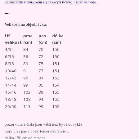
Jemné šaty v antickém stylu skryjí bříško i širší ramena.
---
Velikosti na objednávku:
US
prsa
pas
délka
velikost
(cm)
(cm)
(cm)
4/34
84
70
150
6/36
86
72
150
8/38
89
75
151
10/40
91
77
151
12/42
95
81
152
14/44
99
85
154
16/46
103
89
155
18/48
108
94
155
20/50
113
99
155
pozor - malá čísla jsou větší než bývá obvyklé
míry přes pas a boky téměr nehrají roli
délka 150 cm od ramene