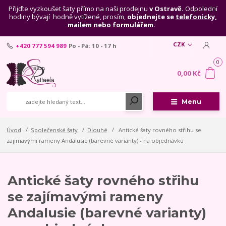
Přijďte vyzkoušet šaty přímo na naši prodejnu
v Ostravě.
Odpolední
hodiny bývají hodně vytížené, prosím,
objednejte se
telefonicky,
mailem nebo formulářem
.
CZK
+420 777 594 989
Po - Pá: 10 - 17 h
0
0,00 Kč
Menu
Úvod
Společenské šaty
Dlouhé
Antické šaty rovného střihu se
zajímavými rameny Andalusie (barevné varianty) - na objednávku
Antické šaty rovného střihu
se zajímavými rameny
Andalusie (barevné varianty)