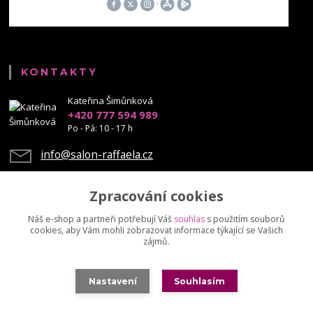
KONTAKTY
Kateřina Šimůnková
+420 777 594 989
Po - Pá: 10 - 17 h
info@salon-raffaela.cz
Zpracování cookies
Náš e-shop a partneři potřebují Váš
souhlas
s použitím souborů
cookies, aby Vám mohli zobrazovat informace týkající se Vašich
Upravit sběr cookies.
zájmů.
© Mgr. Kateřina Šimůnková, 2023 - další šíření našich fotek je chráněno
Nastavení
Souhlasím
autorskými právy
Vytvořeno na
Eshop-rychle.cz