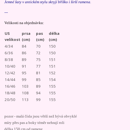
Jemné šaty v antickém stylu skryjí bříško i širší ramena.
---
Velikosti na objednávku:
US
prsa
pas
délka
velikost
(cm)
(cm)
(cm)
4/34
84
70
150
6/36
86
72
150
8/38
89
75
151
10/40
91
77
151
12/42
95
81
152
14/44
99
85
154
16/46
103
89
155
18/48
108
94
155
20/50
113
99
155
pozor - malá čísla jsou větší než bývá obvyklé
míry přes pas a boky téměr nehrají roli
délka 150 cm od ramene