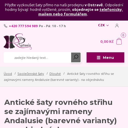
Přijďte vyzkoušet šaty přímo na naši prodejnu
v Ostravě.
Odpolední
hodiny bývají hodně vytížené, prosím,
objednejte se
telefonicky,
mailem nebo formulářem
.
CZK
+420 777 594 989
Po - Pá: 10 - 17 h
0
0,00 Kč
Menu
Úvod
Společenské šaty
Dlouhé
Antické šaty rovného střihu se
zajímavými rameny Andalusie (barevné varianty) - na objednávku
Antické šaty rovného střihu
se zajímavými rameny
Andalusie (barevné varianty)