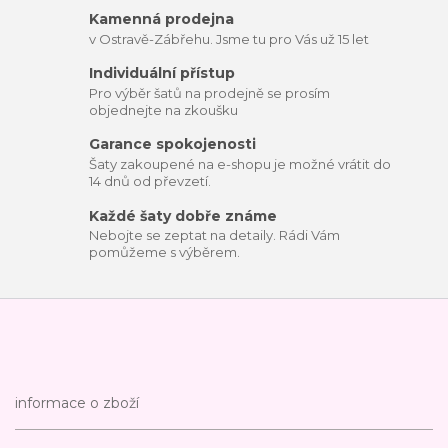
Kamenná prodejna
v Ostravě-Zábřehu. Jsme tu pro Vás už 15 let
Individuální přístup
Pro výběr šatů na prodejně se prosím
objednejte na zkoušku
Garance spokojenosti
Šaty zakoupené na e-shopu je možné vrátit do
14 dnů od převzetí.
Každé šaty dobře známe
Nebojte se zeptat na detaily. Rádi Vám
pomůžeme s výběrem.
informace o zboží