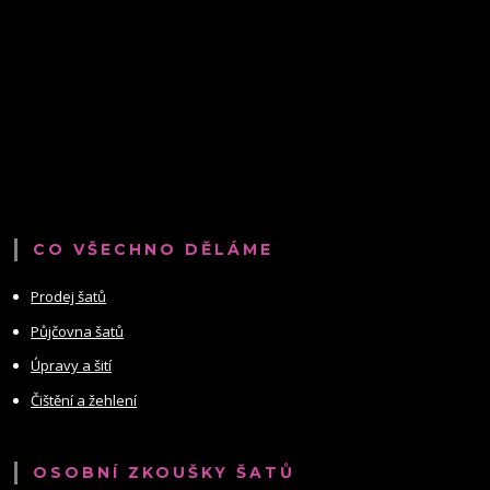
CO VŠECHNO DĚLÁME
Prodej šatů
Půjčovna šatů
Úpravy a šití
Čištění a žehlení
OSOBNÍ ZKOUŠKY ŠATŮ