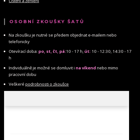
Čištění a žehlení
OSOBNÍ ZKOUŠKY ŠATŮ
Na zkoušku je nutné se předem objednat e-mailem nebo
telefonicky
Otevírací doba:
po, st, čt, pá:
10 - 17 h,
út:
10 - 12:30, 14:30 - 17
h
Individuálně je možné se domluvit i
na víkend
nebo mimo
pracovní dobu
Veškeré
podrobnosti o zkoušce