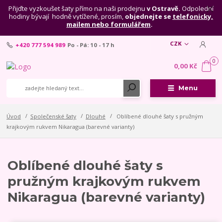
Přijďte vyzkoušet šaty přímo na naši prodejnu
v Ostravě.
Odpolední
hodiny bývají hodně vytížené, prosím,
objednejte se
telefonicky,
mailem nebo formulářem
.
CZK
+420 777 594 989
Po - Pá: 10 - 17 h
0
0,00 Kč
Menu
Úvod
Společenské šaty
Dlouhé
Oblíbené dlouhé šaty s pružným
krajkovým rukvem Nikaragua (barevné varianty)
Oblíbené dlouhé šaty s
pružným krajkovým rukvem
Nikaragua (barevné varianty)