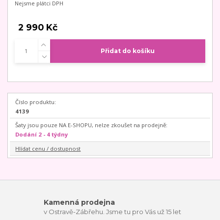
Nejsme plátci DPH
2 990 Kč
Přidat do košíku
Číslo produktu:
4139
Šaty jsou pouze NA E-SHOPU, nelze zkoušet na prodejně:
Dodání 2 - 4 týdny
Hlídat cenu / dostupnost
Kamenná prodejna
v Ostravě-Zábřehu. Jsme tu pro Vás už 15 let