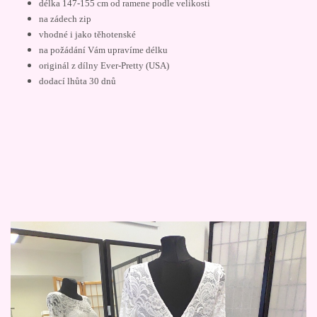
délka 147-155 cm od ramene podle velikosti
na zádech zip
vhodné i jako těhotenské
na požádání Vám upravíme délku
originál z dílny Ever-Pretty (USA)
dodací lhůta 30 dnů