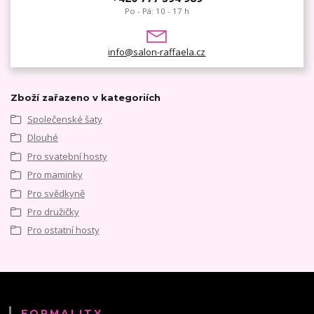
Po - Pá: 10 - 17 h
info@salon-raffaela.cz
Zboží zařazeno v kategoriích
Společenské šaty
Dlouhé
Pro svatební hosty
Pro maminky
Pro svědkyně
Pro družičky
Pro ostatní hosty
FORMALITY