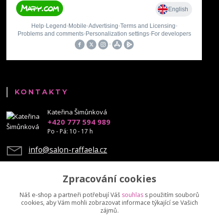
KONTAKTY
Kateřina Šimůnková
+420 777 594 989
Po - Pá: 10 - 17 h
info@salon-raffaela.cz
Zpracování cookies
Náš e-shop a partneři potřebují Váš
souhlas
s použitím souborů
cookies, aby Vám mohli zobrazovat informace týkající se Vašich
Upravit sběr cookies.
zájmů.