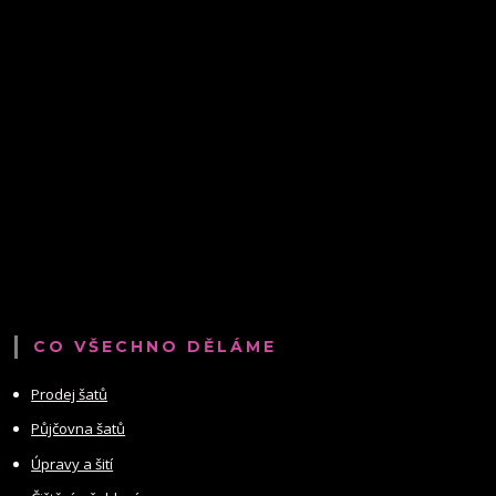
CO VŠECHNO DĚLÁME
Prodej šatů
Půjčovna šatů
Úpravy a šití