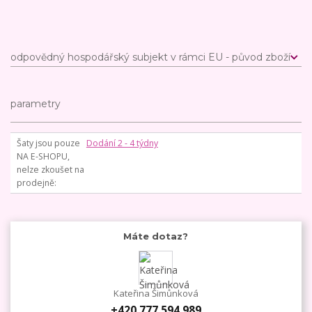
odpovědný hospodářský subjekt v rámci EU - původ zboží
parametry
Šaty jsou pouze
Dodání 2 - 4 týdny
NA E-SHOPU,
nelze zkoušet na
prodejně
Máte dotaz?
Kateřina Šimůnková
+420 777 594 989