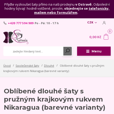
Přijďte vyzkoušet šaty přímo na naši prodejnu
v Ostravě.
Odpolední
hodiny bývají hodně vytížené, prosím,
objednejte se
telefonicky,
mailem nebo formulářem
.
CZK
+420 777 594 989
Po - Pá: 10 - 17 h
0
0,00 Kč
Menu
Úvod
Společenské šaty
Dlouhé
Oblíbené dlouhé šaty s pružným
krajkovým rukvem Nikaragua (barevné varianty)
Oblíbené dlouhé šaty s
pružným krajkovým rukvem
Nikaragua (barevné varianty)