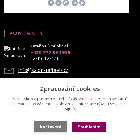
KONTAKTY
Kateřina Šimůnková
+420 777 594 989
Po - Pá: 10 - 17 h
info@salon-raffaela.cz
Zpracování cookies
Náš e-shop a partneři potřebují Váš
souhlas
s použitím souborů
cookies, aby Vám mohli zobrazovat informace týkající se Vašich
Upravit sběr cookies.
zájmů.
© Mgr. Kateřina Šimůnková, 2023 - další šíření našich fotek je chráněno
Nastavení
Souhlasím
autorskými právy
Vytvořeno na
Eshop-rychle.cz