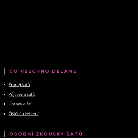
CO VŠECHNO DĚLÁME
Prodej šatů
Půjčovna šatů
Úpravy a šití
Čištění a žehlení
OSOBNÍ ZKOUŠKY ŠATŮ