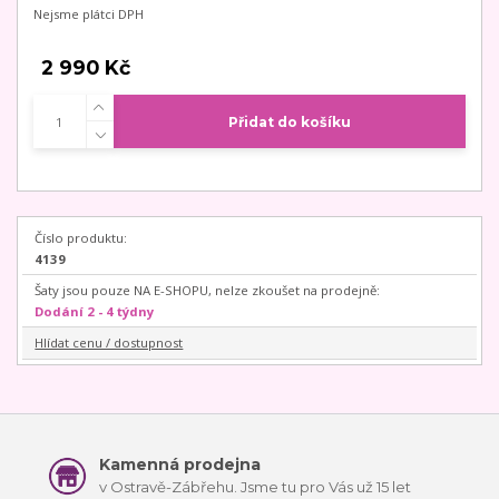
Nejsme plátci DPH
2 990 Kč
Přidat do košíku
Číslo produktu:
4139
Šaty jsou pouze NA E-SHOPU, nelze zkoušet na prodejně:
Dodání 2 - 4 týdny
Hlídat cenu / dostupnost
Kamenná prodejna
v Ostravě-Zábřehu. Jsme tu pro Vás už 15 let