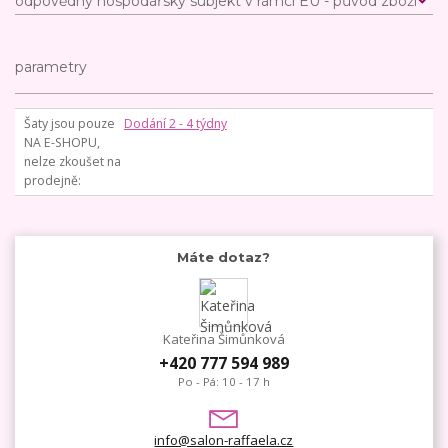
odpovědný hospodářský subjekt v rámci EU - původ zboží
parametry
Šaty jsou pouze
Dodání 2 - 4 týdny
NA E-SHOPU,
nelze zkoušet na
prodejně
Máte dotaz?
Kateřina Šimůnková
+420 777 594 989
Po - Pá: 10 - 17 h
info@salon-raffaela.cz