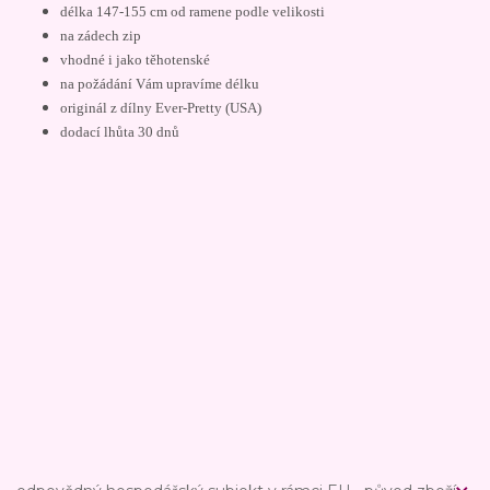
délka 147-155 cm od ramene podle velikosti
na zádech zip
vhodné i jako těhotenské
na požádání Vám upravíme délku
originál z dílny Ever-Pretty (USA)
dodací lhůta 30 dnů