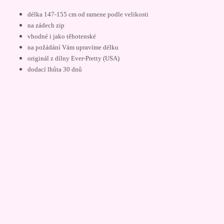
délka 147-155 cm od ramene podle velikosti
na zádech zip
vhodné i jako těhotenské
na požádání Vám upravíme délku
originál z dílny Ever-Pretty (USA)
dodací lhůta 30 dnů