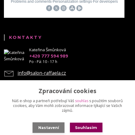
KONTAKTY
Kateřina Šimůnková
+420 777 594 989
Po - Pá: 10 - 17 h
info@salon-raffaela.cz
Zpracování cookies
Náš e-shop a partneři potřebují Váš
souhlas
s použitím souborů
cookies, aby Vám mohli zobrazovat informace týkající se Vašich
Upravit sběr cookies.
zájmů.
© Mgr. Kateřina Šimůnková, 2023 - další šíření našich fotek je chráněno
Nastavení
Souhlasím
autorskými právy