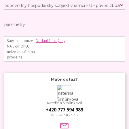
odpovědný hospodářský subjekt v rámci EU - původ zboží
parametry
Šaty jsou pouze
Dodání 2 - 4 týdny
NA E-SHOPU,
nelze zkoušet na
prodejně
Máte dotaz?
Kateřina Šimůnková
+420 777 594 989
Po - Pá: 10 - 17 h