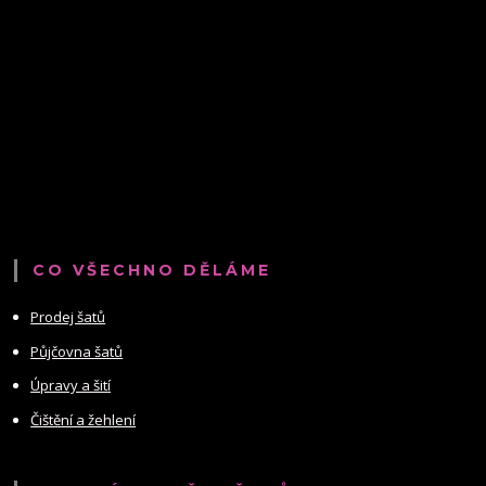
CO VŠECHNO DĚLÁME
Prodej šatů
Půjčovna šatů
Úpravy a šití
Čištění a žehlení