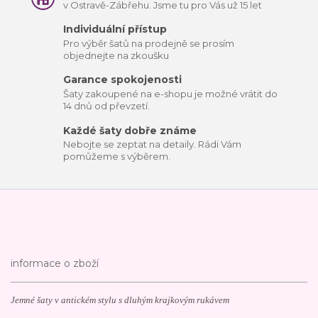
v Ostravě-Zábřehu. Jsme tu pro Vás už 15 let
Individuální přístup
Pro výběr šatů na prodejně se prosím
objednejte na zkoušku
Garance spokojenosti
Šaty zakoupené na e-shopu je možné vrátit do
14 dnů od převzetí.
Každé šaty dobře známe
Nebojte se zeptat na detaily. Rádi Vám
pomůžeme s výběrem.
informace o zboží
Jemné šaty v antickém stylu s dluhým krajkovým rukávem