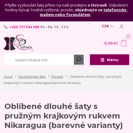
Přijďte vyzkoušet šaty přímo na naši prodejnu
v Ostravě.
Odpolední
hodiny bývají hodně vytížené, prosím,
objednejte se
telefonicky,
mailem nebo formulářem
.
CZK
+420 777 594 989
Po - Pá: 10 - 17 h
0
0,00 Kč
Menu
Úvod
Společenské šaty
Dlouhé
Oblíbené dlouhé šaty s pružným
krajkovým rukvem Nikaragua (barevné varianty)
Oblíbené dlouhé šaty s
pružným krajkovým rukvem
Nikaragua (barevné varianty)