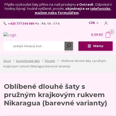
Přijďte vyzkoušet šaty přímo na naši prodejnu
v Ostravě.
Odpolední
hodiny bývají hodně vytížené, prosím,
objednejte se
telefonicky,
mailem nebo formulářem
.
CZK
+420 777 594 989
Po - Pá: 10 - 17 h
0
0,00 Kč
Menu
Úvod
Společenské šaty
Dlouhé
Oblíbené dlouhé šaty s pružným
krajkovým rukvem Nikaragua (barevné varianty)
Oblíbené dlouhé šaty s
pružným krajkovým rukvem
Nikaragua (barevné varianty)