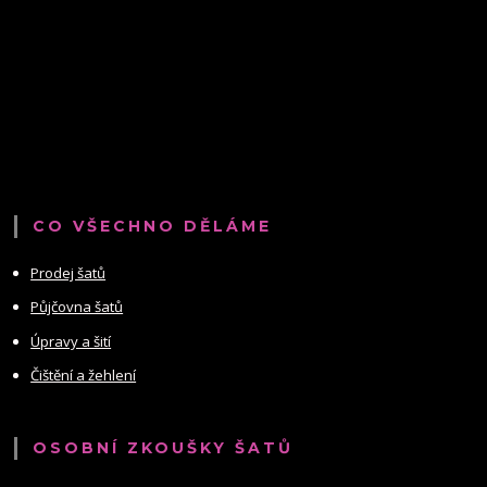
CO VŠECHNO DĚLÁME
Prodej šatů
Půjčovna šatů
Úpravy a šití
Čištění a žehlení
OSOBNÍ ZKOUŠKY ŠATŮ