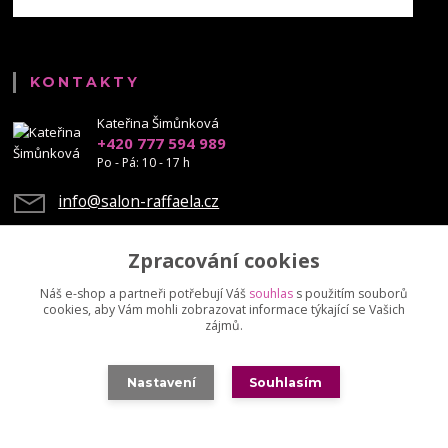
KONTAKTY
Kateřina Šimůnková
+420 777 594 989
Po - Pá: 10 - 17 h
info@salon-raffaela.cz
Zpracování cookies
Náš e-shop a partneři potřebují Váš
souhlas
s použitím souborů
cookies, aby Vám mohli zobrazovat informace týkající se Vašich
Upravit sběr cookies.
zájmů.
© Mgr. Kateřina Šimůnková, 2023 - další šíření našich fotek je chráněno
Nastavení
Souhlasím
autorskými právy
Vytvořeno na
Eshop-rychle.cz