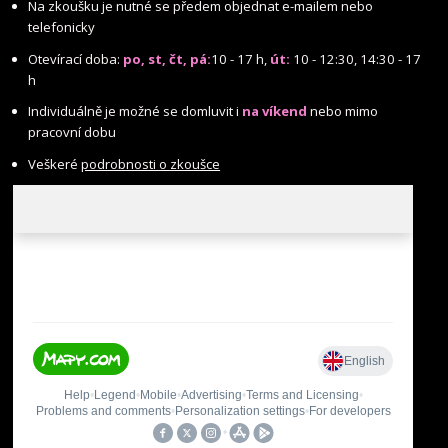
Na zkoušku je nutné se předem objednat e-mailem nebo
telefonicky
Otevírací doba:
po, st, čt, pá:
10 - 17 h,
út:
10 - 12:30, 14:30 - 17
h
Individuálně je možné se domluvit i
na víkend
nebo mimo
pracovní dobu
Veškeré
podrobnosti o zkoušce