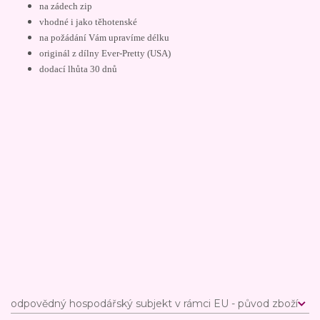
na zádech zip
vhodné i jako těhotenské
na požádání Vám upravíme délku
originál z dílny Ever-Pretty (USA)
dodací lhůta 30 dnů
odpovědný hospodářský subjekt v rámci EU - původ zboží