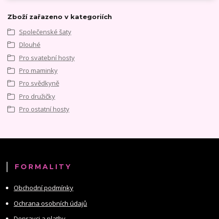
Zboží zařazeno v kategoriích
Společenské šaty
Dlouhé
Pro svatební hosty
Pro maminky
Pro svědkyně
Pro družičky
Pro ostatní hosty
FORMALITY
Obchodní podmínky
Ochrana osobních údajů
Dopravci a platby