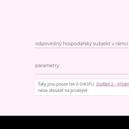
odpovědný hospodářský subjekt v rámci 
parametry
Šaty jsou pouze NA E-SHOPU,
Dodání 2 - 4 týdn
nelze zkoušet na prodejně