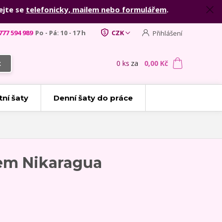
ejte se
telefonicky, mailem nebo formulářem
.
777 594 989
Po - Pá: 10 - 17 h
CZK
Přihlášení
0
ks
za
0,00 Kč
t
tní šaty
Denní šaty do práce
em Nikaragua