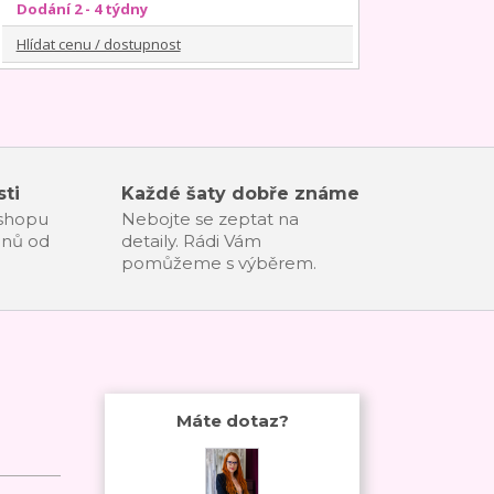
Dodání 2 - 4 týdny
Hlídat cenu / dostupnost
ti
Každé šaty dobře známe
-shopu
Nebojte se zeptat na
dnů od
detaily. Rádi Vám
pomůžeme s výběrem.
Máte dotaz?