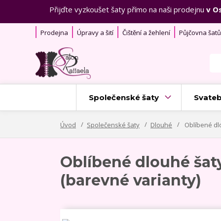
Přijďte vyzkoušet šaty přímo na naši prodejnu
v O
Prodejna
Úpravy a šití
Čištění a žehlení
Půjčovna šatů
Společenské šaty
Svateb
Úvod
Společenské šaty
Dlouhé
Oblíbené dl
Oblíbené dlouhé ša
(barevné varianty)