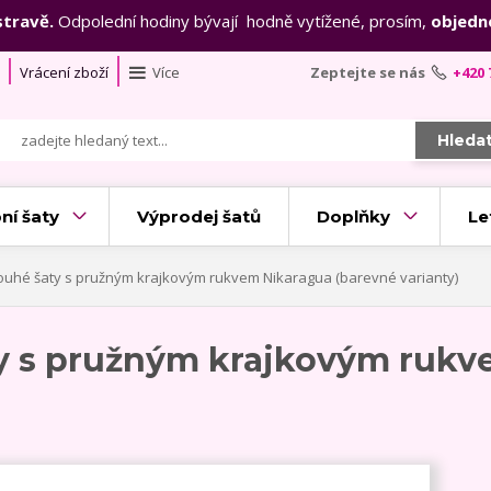
stravě.
Odpolední hodiny bývají hodně vytížené, prosím,
objedn
Vrácení zboží
Více
Zeptejte se nás
+420 
Hleda
ní šaty
Výprodej šatů
Doplňky
Le
ouhé šaty s pružným krajkovým rukvem Nikaragua (barevné varianty)
ty s pružným krajkovým rukv