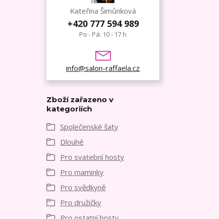
Kateřina Šimůnková
+420 777 594 989
Po - Pá: 10 - 17 h
info@salon-raffaela.cz
Zboží zařazeno v
kategoriích
Společenské šaty
Dlouhé
Pro svatební hosty
Pro maminky
Pro svědkyně
Pro družičky
Pro ostatní hosty