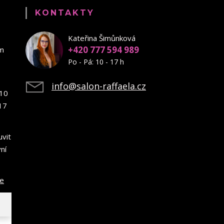
KONTAKTY
Kateřina Šimůnková
+420 777 594 989
em
Po - Pá: 10 - 17 h
info@salon-raffaela.cz
10
17
uvit
ní
ce