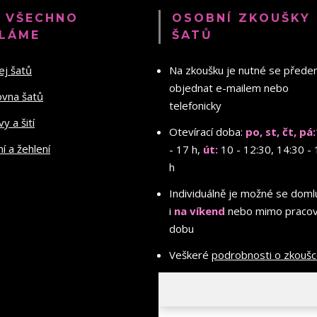
 VŠECHNO
OSOBNÍ ZKOUŠKY
LÁME
ŠATŮ
ej šatů
Na zkoušku je nutné se před
objednat e-mailem nebo
ovna šatů
telefonicky
y a šití
Otevírací doba:
po, st, čt, pá:
ní a žehlení
- 17 h,
út:
10 - 12:30, 14:30 - 
h
Individuálně je možné se doml
i
na víkend
nebo mimo pracov
dobu
Veškeré
podrobnosti o zkouš