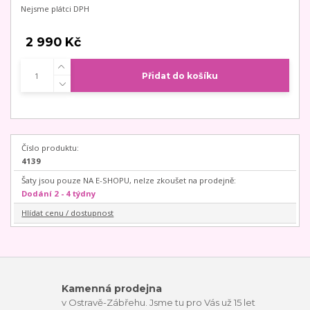
Nejsme plátci DPH
2 990 Kč
Přidat do košíku
Číslo produktu:
4139
Šaty jsou pouze NA E-SHOPU, nelze zkoušet na prodejně:
Dodání 2 - 4 týdny
Hlídat cenu / dostupnost
Kamenná prodejna
v Ostravě-Zábřehu. Jsme tu pro Vás už 15 let