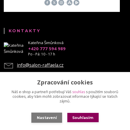
KONTAKTY
Kateřina Šimůnková
+420 777 594 989
Po - Pá: 10 - 17 h
info@salon-raffaela.cz
Zpracování cookies
Náš e-shop a partneři potřebují Váš
souhlas
s použitím souborů
cookies, aby Vám mohli zobrazovat informace týkající se Vašich
Upravit sběr cookies.
zájmů.
© Mgr. Kateřina Šimůnková, 2023 - další šíření našich fotek je chráněno
Nastavení
Souhlasím
autorskými právy
Vytvořeno na
Eshop-rychle.cz