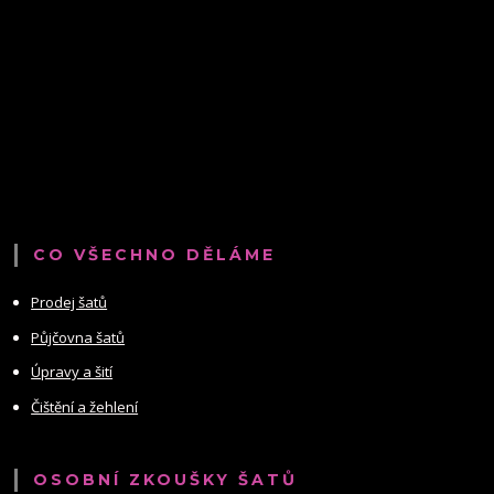
CO VŠECHNO DĚLÁME
Prodej šatů
Půjčovna šatů
Úpravy a šití
Čištění a žehlení
OSOBNÍ ZKOUŠKY ŠATŮ