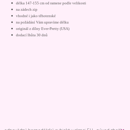
délka 147-155 cm od ramene podle velikosti
na zádech zip
vhodné i jako těhotenské
na požádání Vám upravíme délku
originál z dílny Ever-Pretty (USA)
dodací lhůta 30 dnů