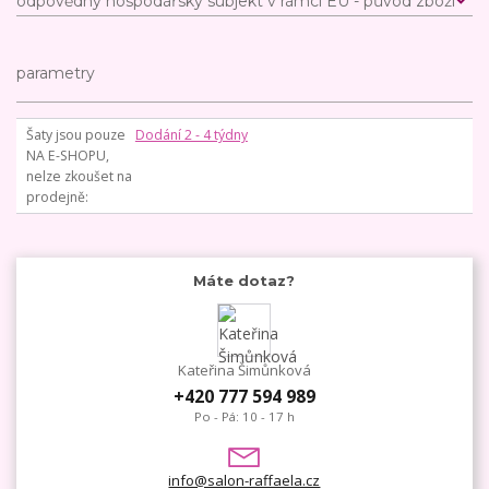
odpovědný hospodářský subjekt v rámci EU - původ zboží
parametry
Šaty jsou pouze
Dodání 2 - 4 týdny
NA E-SHOPU,
nelze zkoušet na
prodejně
Máte dotaz?
Kateřina Šimůnková
+420 777 594 989
Po - Pá: 10 - 17 h
info@salon-raffaela.cz