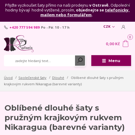
Přijďte vyzkoušet šaty přímo na naši prodejnu
v Ostravě.
Odpolední
hodiny bývají hodně vytížené, prosím,
objednejte se
telefonicky,
mailem nebo formulářem
.
CZK
+420 777 594 989
Po - Pá: 10 - 17 h
0
0,00 Kč
Menu
Úvod
Společenské šaty
Dlouhé
Oblíbené dlouhé šaty s pružným
krajkovým rukvem Nikaragua (barevné varianty)
Oblíbené dlouhé šaty s
pružným krajkovým rukvem
Nikaragua (barevné varianty)