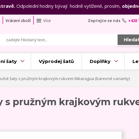
stravě.
Odpolední hodiny bývají hodně vytížené, prosím,
objedn
Vrácení zboží
Více
Zeptejte se nás
+420 
Hleda
ní šaty
Výprodej šatů
Doplňky
Le
ouhé šaty s pružným krajkovým rukvem Nikaragua (barevné varianty)
ty s pružným krajkovým rukv