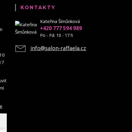
KONTAKTY
Kateřina Šimůnková
+420 777 594 989
em
Po - Pá: 10 - 17 h
info@salon-raffaela.cz
10
17
uvit
ní
ce