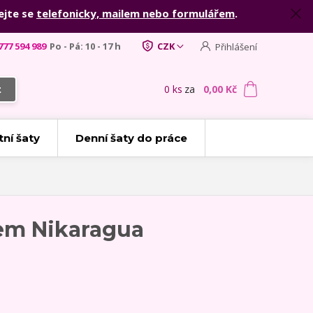
ejte se
telefonicky, mailem nebo formulářem
.
777 594 989
Po - Pá: 10 - 17 h
CZK
Přihlášení
0
ks
za
0,00 Kč
t
tní šaty
Denní šaty do práce
em Nikaragua