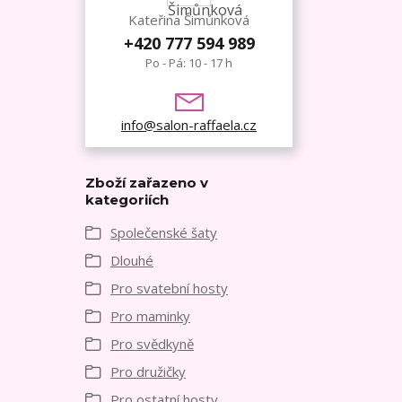
Kateřina Šimůnková
+420 777 594 989
Po - Pá: 10 - 17 h
info@salon-raffaela.cz
Zboží zařazeno v
kategoriích
Společenské šaty
Dlouhé
Pro svatební hosty
Pro maminky
Pro svědkyně
Pro družičky
Pro ostatní hosty