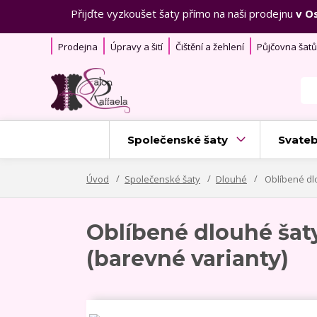
Přijďte vyzkoušet šaty přímo na naši prodejnu
v O
Prodejna
Úpravy a šití
Čištění a žehlení
Půjčovna šatů
Společenské šaty
Svateb
Úvod
Společenské šaty
Dlouhé
Oblíbené dl
Oblíbené dlouhé ša
(barevné varianty)