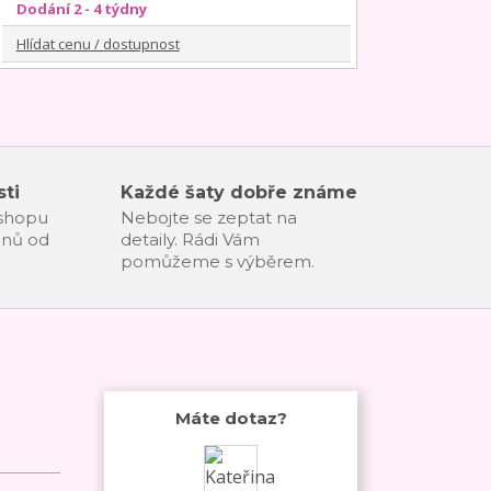
Dodání 2 - 4 týdny
Hlídat cenu / dostupnost
ti
Každé šaty dobře známe
-shopu
Nebojte se zeptat na
dnů od
detaily. Rádi Vám
pomůžeme s výběrem.
Máte dotaz?