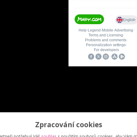
Zpracování cookies
Upravit sběr cookies.
rtneři potřebují Váš
souhlas
s použitím souborů cookies, aby Vám m