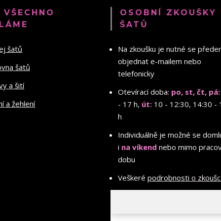
 VŠECHNO
OSOBNÍ ZKOUŠKY
LÁME
ŠATŮ
ej šatů
Na zkoušku je nutné se před
objednat e-mailem nebo
ovna šatů
telefonicky
y a šití
Otevírací doba:
po, st, čt, pá:
ní a žehlení
- 17 h,
út:
10 - 12:30, 14:30 - 
h
Individuálně je možné se doml
i
na víkend
nebo mimo pracov
dobu
Veškeré
podrobnosti o zkouš