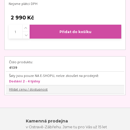
Nejsme plátci DPH
2 990 Kč
Přidat do košíku
Číslo produktu:
4139
Šaty jsou pouze NA E-SHOPU, nelze zkoušet na prodejně:
Dodání 2 - 4 týdny
Hlídat cenu / dostupnost
Kamenná prodejna
v Ostravě-Zábřehu. Jsme tu pro Vás už 15 let