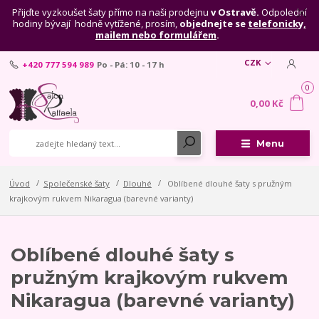
Přijďte vyzkoušet šaty přímo na naši prodejnu
v Ostravě.
Odpolední
hodiny bývají hodně vytížené, prosím,
objednejte se
telefonicky,
mailem nebo formulářem
.
CZK
+420 777 594 989
Po - Pá: 10 - 17 h
0
0,00 Kč
Menu
Úvod
Společenské šaty
Dlouhé
Oblíbené dlouhé šaty s pružným
krajkovým rukvem Nikaragua (barevné varianty)
Oblíbené dlouhé šaty s
pružným krajkovým rukvem
Nikaragua (barevné varianty)