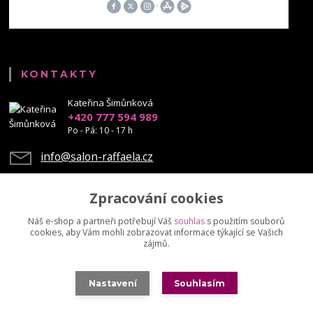
KONTAKTY
Kateřina Šimůnková
+420 777 594 989
Po - Pá: 10 - 17 h
info@salon-raffaela.cz
Zpracování cookies
Náš e-shop a partneři potřebují Váš
souhlas
s použitím souborů
cookies, aby Vám mohli zobrazovat informace týkající se Vašich
Upravit sběr cookies.
zájmů.
© Mgr. Kateřina Šimůnková, 2023 - další šíření našich fotek je chráněno
Nastavení
Souhlasím
autorskými právy
Vytvořeno na
Eshop-rychle.cz