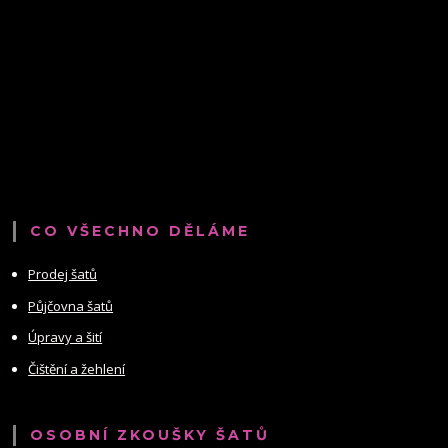
CO VŠECHNO DĚLÁME
Prodej šatů
Půjčovna šatů
Úpravy a šití
Čištění a žehlení
OSOBNÍ ZKOUŠKY ŠATŮ