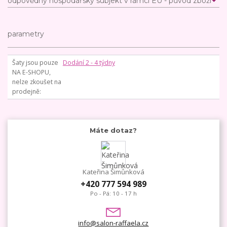
odpovědný hospodářský subjekt v rámci EU - původ zboží
parametry
Šaty jsou pouze
Dodání 2 - 4 týdny
NA E-SHOPU,
nelze zkoušet na
prodejně
Máte dotaz?
Kateřina Šimůnková
+420 777 594 989
Po - Pá: 10 - 17 h
info@salon-raffaela.cz