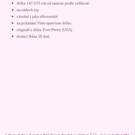
délka 147-155 cm od ramene podle velikosti
na zádech zip
vhodné i jako těhotenské
na požádání Vám upravíme délku
originál z dílny Ever-Pretty (USA)
dodací lhůta 30 dnů