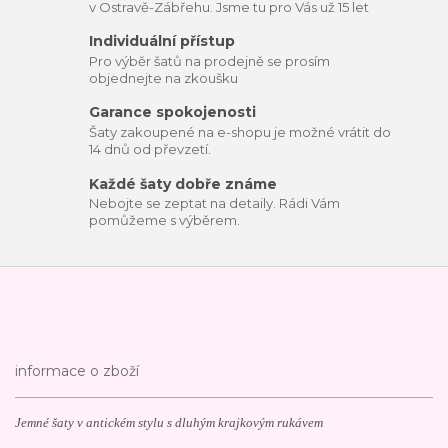
v Ostravě-Zábřehu. Jsme tu pro Vás už 15 let
Individuální přístup
Pro výběr šatů na prodejně se prosím
objednejte na zkoušku
Garance spokojenosti
Šaty zakoupené na e-shopu je možné vrátit do
14 dnů od převzetí.
Každé šaty dobře známe
Nebojte se zeptat na detaily. Rádi Vám
pomůžeme s výběrem.
informace o zboží
Jemné šaty v antickém stylu s dluhým krajkovým rukávem