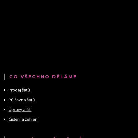
CO VŠECHNO DĚLÁME
Prodej šatů
Půjčovna šatů
Úpravy a šití
Čištění a žehlení