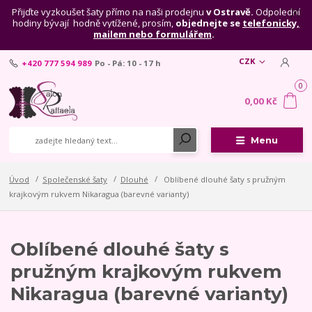
Přijďte vyzkoušet šaty přímo na naši prodejnu
v Ostravě.
Odpolední
hodiny bývají hodně vytížené, prosím,
objednejte se
telefonicky,
mailem nebo formulářem
.
CZK
+420 777 594 989
Po - Pá: 10 - 17 h
0
0,00 Kč
Menu
Úvod
Společenské šaty
Dlouhé
Oblíbené dlouhé šaty s pružným
krajkovým rukvem Nikaragua (barevné varianty)
Oblíbené dlouhé šaty s
pružným krajkovým rukvem
Nikaragua (barevné varianty)