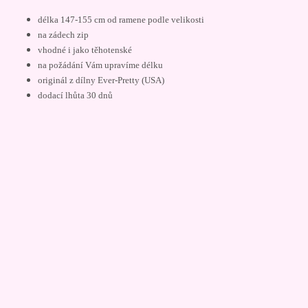
délka 147-155 cm od ramene podle velikosti
na zádech zip
vhodné i jako těhotenské
na požádání Vám upravíme délku
originál z dílny Ever-Pretty (USA)
dodací lhůta 30 dnů