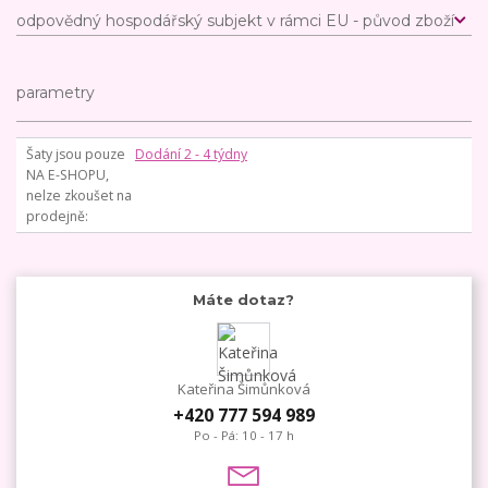
odpovědný hospodářský subjekt v rámci EU - původ zboží
parametry
Šaty jsou pouze
Dodání 2 - 4 týdny
NA E-SHOPU,
nelze zkoušet na
prodejně
Máte dotaz?
Kateřina Šimůnková
+420 777 594 989
Po - Pá: 10 - 17 h