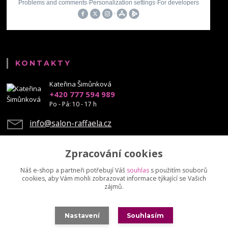
KONTAKTY
Kateřina Šimůnková
+420 777 594 989
Po - Pá: 10 - 17 h
info@salon-raffaela.cz
Zpracování cookies
Náš e-shop a partneři potřebují Váš
souhlas
s použitím souborů
cookies, aby Vám mohli zobrazovat informace týkající se Vašich
Upravit sběr cookies.
zájmů.
© Mgr. Kateřina Šimůnková, 2023 - další šíření našich fotek je chráněno
Nastavení
Souhlasím
autorskými právy