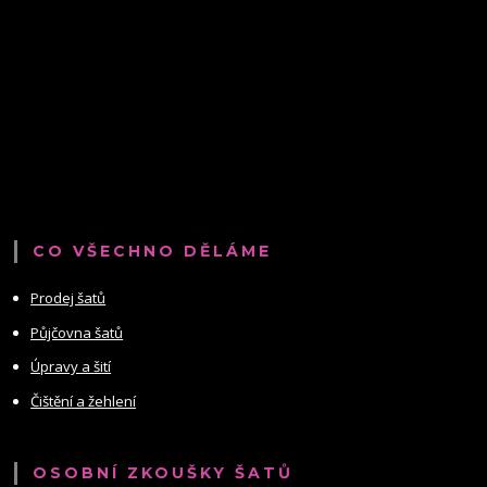
CO VŠECHNO DĚLÁME
Prodej šatů
Půjčovna šatů
Úpravy a šití
Čištění a žehlení
OSOBNÍ ZKOUŠKY ŠATŮ