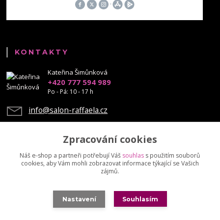
KONTAKTY
Kateřina Šimůnková
+420 777 594 989
Po - Pá: 10 - 17 h
info@salon-raffaela.cz
Zpracování cookies
Náš e-shop a partneři potřebují Váš
souhlas
s použitím souborů
cookies, aby Vám mohli zobrazovat informace týkající se Vašich
Upravit sběr cookies.
zájmů.
© Mgr. Kateřina Šimůnková, 2023 - další šíření našich fotek je chráněno
Nastavení
Souhlasím
autorskými právy
Vytvořeno na
Eshop-rychle.cz