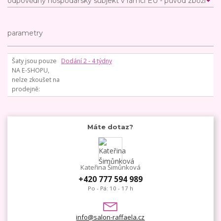
odpovědný hospodářský subjekt v rámci EU - původ zboží
parametry
Šaty jsou pouze
Dodání 2 - 4 týdny
NA E-SHOPU,
nelze zkoušet na
prodejně
Máte dotaz?
Kateřina Šimůnková
+420 777 594 989
Po - Pá: 10 - 17 h
info@salon-raffaela.cz