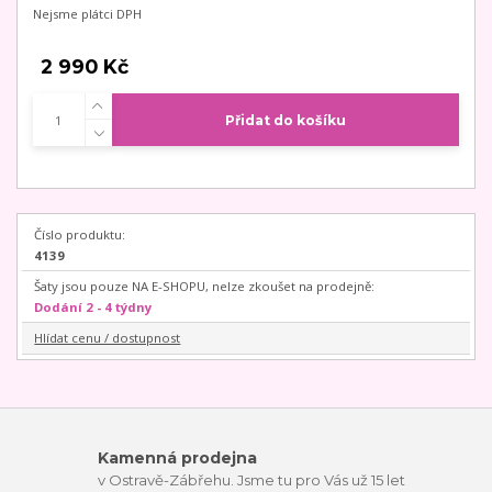
Nejsme plátci DPH
2 990 Kč
Přidat do košíku
Číslo produktu:
4139
Šaty jsou pouze NA E-SHOPU, nelze zkoušet na prodejně:
Dodání 2 - 4 týdny
Hlídat cenu / dostupnost
Kamenná prodejna
v Ostravě-Zábřehu. Jsme tu pro Vás už 15 let