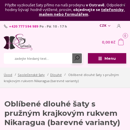
Přijďte vyzkoušet šaty přímo na naši prodejnu
v Ostravě.
Odpolední
hodiny bývají hodně vytížené, prosím,
objednejte se
telefonicky,
mailem nebo formulářem
.
CZK
+420 777 594 989
Po - Pá: 10 - 17 h
0
0,00 Kč
Menu
Úvod
Společenské šaty
Dlouhé
Oblíbené dlouhé šaty s pružným
krajkovým rukvem Nikaragua (barevné varianty)
Oblíbené dlouhé šaty s
pružným krajkovým rukvem
Nikaragua (barevné varianty)