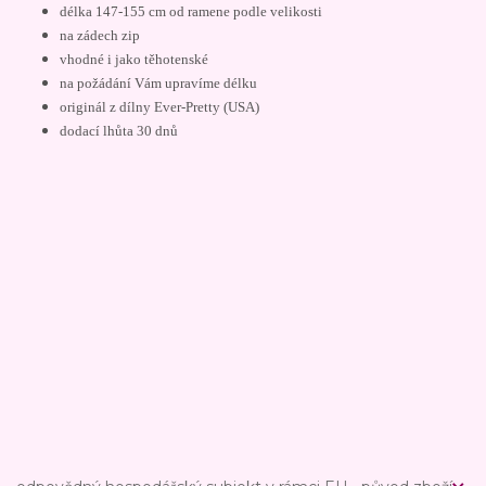
délka 147-155 cm od ramene podle velikosti
na zádech zip
vhodné i jako těhotenské
na požádání Vám upravíme délku
originál z dílny Ever-Pretty (USA)
dodací lhůta 30 dnů