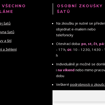
 VŠECHNO
OSOBNÍ ZKOUŠKY
LÁME
ŠATŮ
ej šatů
Na zkoušku je nutné se před
objednat e-mailem nebo
ovna šatů
telefonicky
y a šití
Otevírací doba:
po, st, čt, pá:
ní a žehlení
- 17 h,
út:
10 - 12:30, 14:30 - 
h
Individuálně je možné se doml
i
na víkend
nebo mimo pracov
dobu
Veškeré
podrobnosti o zkouš