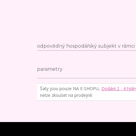
odpovědný hospodářský subjekt v rámci 
parametry
Šaty jsou pouze NA E-SHOPU,
Dodání 2 - 4 týdn
nelze zkoušet na prodejně