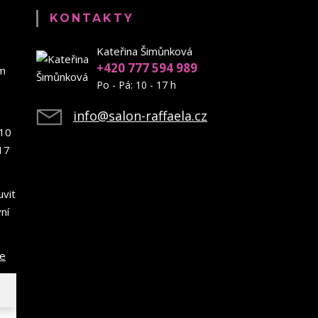
KONTAKTY
Kateřina Šimůnková
+420 777 594 989
em
Po - Pá: 10 - 17 h
info@salon-raffaela.cz
10
17
uvit
ní
ce