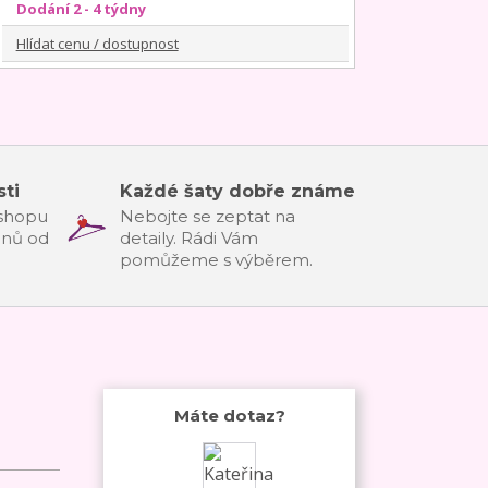
Dodání 2 - 4 týdny
Hlídat cenu / dostupnost
ti
Každé šaty dobře známe
-shopu
Nebojte se zeptat na
dnů od
detaily. Rádi Vám
pomůžeme s výběrem.
Máte dotaz?