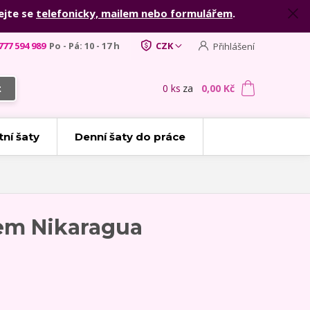
ejte se
telefonicky, mailem nebo formulářem
.
777 594 989
Po - Pá: 10 - 17 h
CZK
Přihlášení
0
ks
za
0,00 Kč
t
tní šaty
Denní šaty do práce
em Nikaragua