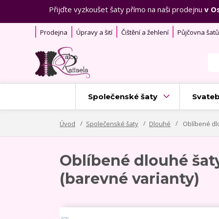
Přijďte vyzkoušet šaty přímo na naši prodejnu
v O
Prodejna
Úpravy a šití
Čištění a žehlení
Půjčovna šatů
Společenské šaty
Svateb
Úvod
Společenské šaty
Dlouhé
Oblíbené dl
Oblíbené dlouhé ša
(barevné varianty)