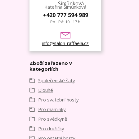
Kateřina Šimůnková
+420 777 594 989
Po - Pá: 10 - 17 h
info@salon-raffaela.cz
Zboží zařazeno v
kategoriích
Společenské šaty
Dlouhé
Pro svatební hosty
Pro maminky
Pro svědkyně
Pro družičky
Pro ostatní hosty