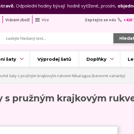
stravě.
Odpolední hodiny bývají hodně vytížené, prosím,
objedn
Vrácení zboží
Více
Zeptejte se nás
+420 
Hleda
ní šaty
Výprodej šatů
Doplňky
Le
ouhé šaty s pružným krajkovým rukvem Nikaragua (barevné varianty)
ty s pružným krajkovým rukv