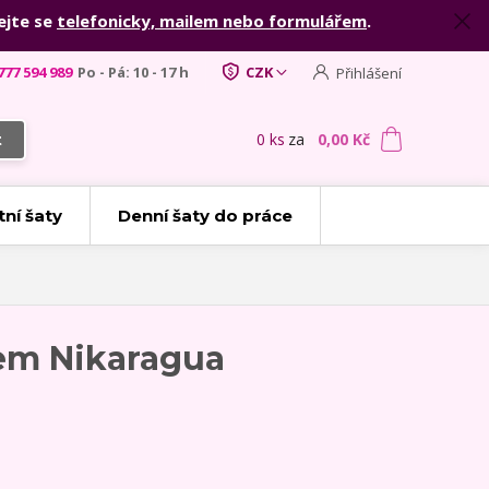
ejte se
telefonicky, mailem nebo formulářem
.
777 594 989
Po - Pá: 10 - 17 h
CZK
Přihlášení
0
ks
za
0,00 Kč
t
tní šaty
Denní šaty do práce
em Nikaragua