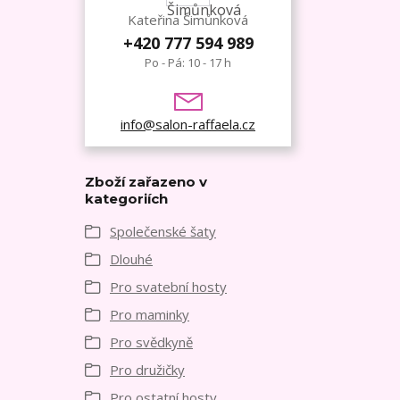
Kateřina Šimůnková
+420 777 594 989
Po - Pá: 10 - 17 h
info@salon-raffaela.cz
Zboží zařazeno v
kategoriích
Společenské šaty
Dlouhé
Pro svatební hosty
Pro maminky
Pro svědkyně
Pro družičky
Pro ostatní hosty