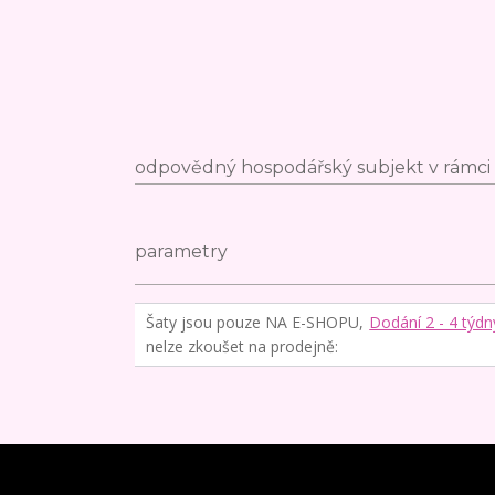
odpovědný hospodářský subjekt v rámci 
parametry
Šaty jsou pouze NA E-SHOPU,
Dodání 2 - 4 týdn
nelze zkoušet na prodejně