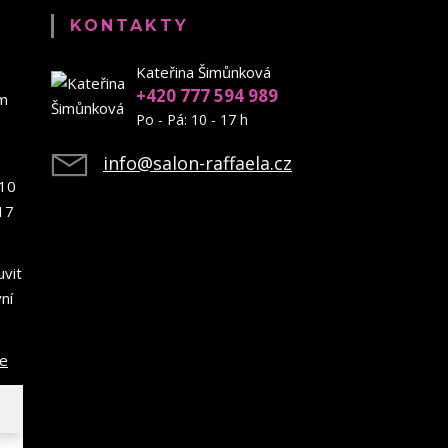
KONTAKTY
Kateřina Šimůnková
+420 777 594 989
em
Po - Pá: 10 - 17 h
info@salon-raffaela.cz
10
17
uvit
ní
ce