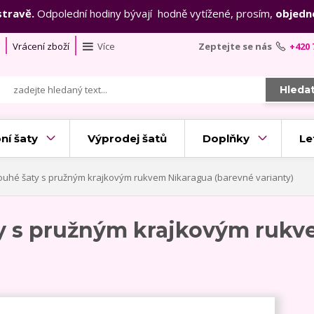
stravě.
Odpolední hodiny bývají hodně vytížené, prosím,
objedn
Vrácení zboží
Více
Zeptejte se nás
+420 
Hleda
ní šaty
Výprodej šatů
Doplňky
Le
ouhé šaty s pružným krajkovým rukvem Nikaragua (barevné varianty)
ty s pružným krajkovým rukv