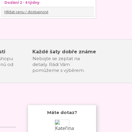
Dodání 2 - 4 týdny
Hlídat cenu / dostupnost
ti
Každé šaty dobře známe
-shopu
Nebojte se zeptat na
dnů od
detaily. Rádi Vám
pomůžeme s výběrem.
Máte dotaz?