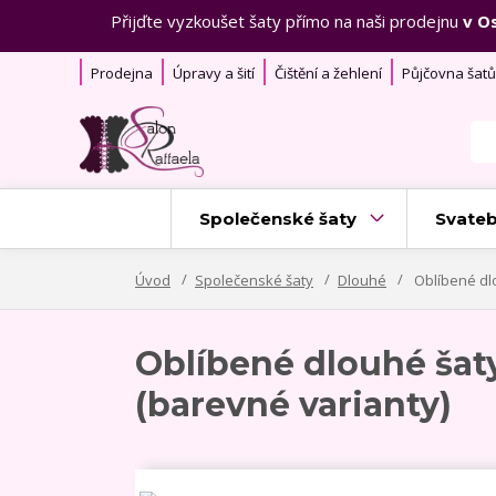
Přijďte vyzkoušet šaty přímo na naši prodejnu
v O
Prodejna
Úpravy a šití
Čištění a žehlení
Půjčovna šatů
Společenské šaty
Svateb
Úvod
Společenské šaty
Dlouhé
Oblíbené dl
Oblíbené dlouhé ša
(barevné varianty)