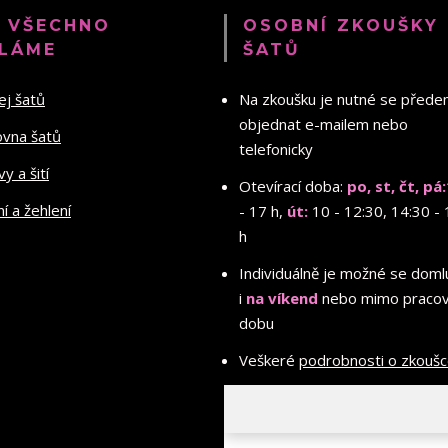
 VŠECHNO
OSOBNÍ ZKOUŠKY
LÁME
ŠATŮ
ej šatů
Na zkoušku je nutné se před
objednat e-mailem nebo
ovna šatů
telefonicky
y a šití
Otevírací doba:
po, st, čt, pá:
ní a žehlení
- 17 h,
út:
10 - 12:30, 14:30 - 
h
Individuálně je možné se doml
i
na víkend
nebo mimo pracov
dobu
Veškeré
podrobnosti o zkouš