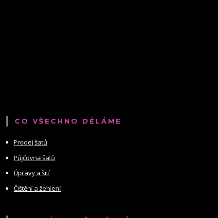
CO VŠECHNO DĚLÁME
Prodej šatů
Půjčovna šatů
Úpravy a šití
Čištění a žehlení