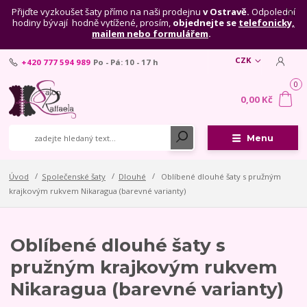
Přijďte vyzkoušet šaty přímo na naši prodejnu
v Ostravě.
Odpolední
hodiny bývají hodně vytížené, prosím,
objednejte se
telefonicky,
mailem nebo formulářem
.
CZK
+420 777 594 989
Po - Pá: 10 - 17 h
0
0,00 Kč
Menu
Úvod
Společenské šaty
Dlouhé
Oblíbené dlouhé šaty s pružným
krajkovým rukvem Nikaragua (barevné varianty)
Oblíbené dlouhé šaty s
pružným krajkovým rukvem
Nikaragua (barevné varianty)