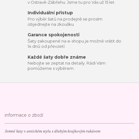
v Ostravě-Zábřehu. Jsme tu pro Vás už 15 let
Individuální přístup
Pro výběr šatů na prodejně se prosím
objednejte na zkoušku
Garance spokojenosti
Šaty zakoupené na e-shopu je možné vrátit do
14 dnů od převzetí.
Každé šaty dobře známe
Nebojte se zeptat na detaily. Rádi Vám
pomůžeme s výběrem.
informace o zboží
Jemné šaty v antickém stylu s dluhým krajkovým rukávem