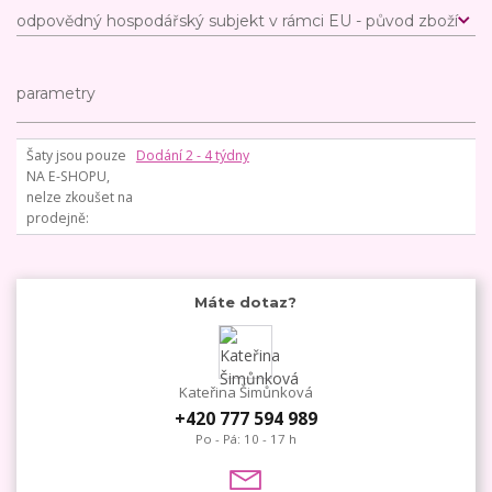
odpovědný hospodářský subjekt v rámci EU - původ zboží
parametry
Šaty jsou pouze
Dodání 2 - 4 týdny
NA E-SHOPU,
nelze zkoušet na
prodejně
Máte dotaz?
Kateřina Šimůnková
+420 777 594 989
Po - Pá: 10 - 17 h