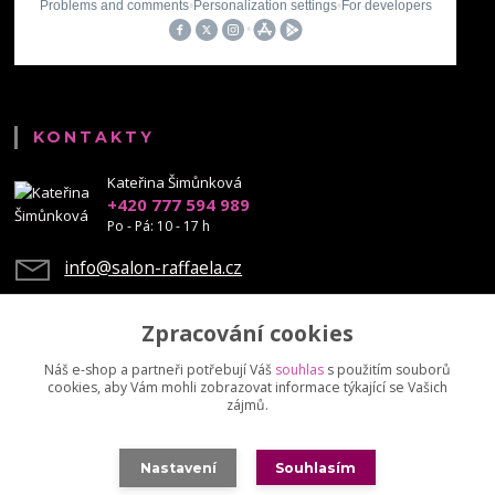
KONTAKTY
Kateřina Šimůnková
+420 777 594 989
Po - Pá: 10 - 17 h
info@salon-raffaela.cz
Zpracování cookies
Náš e-shop a partneři potřebují Váš
souhlas
s použitím souborů
cookies, aby Vám mohli zobrazovat informace týkající se Vašich
Upravit sběr cookies.
zájmů.
© Mgr. Kateřina Šimůnková, 2023 - další šíření našich fotek je chráněno
Nastavení
Souhlasím
autorskými právy