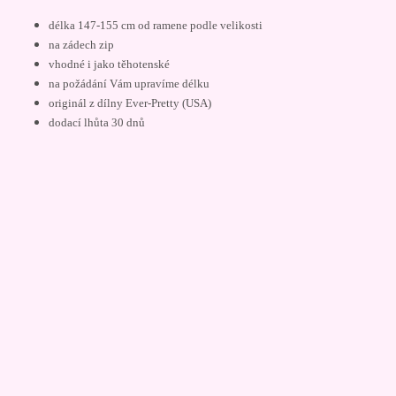
délka 147-155 cm od ramene podle velikosti
na zádech zip
vhodné i jako těhotenské
na požádání Vám upravíme délku
originál z dílny Ever-Pretty (USA)
dodací lhůta 30 dnů