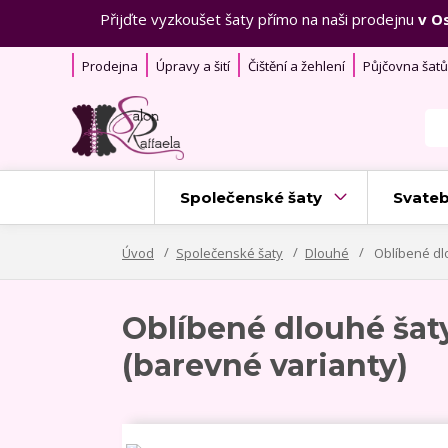
Přijďte vyzkoušet šaty přímo na naši prodejnu
v O
Prodejna
Úpravy a šití
Čištění a žehlení
Půjčovna šatů
Společenské šaty
Svateb
Úvod
Společenské šaty
Dlouhé
Oblíbené dl
Oblíbené dlouhé ša
(barevné varianty)