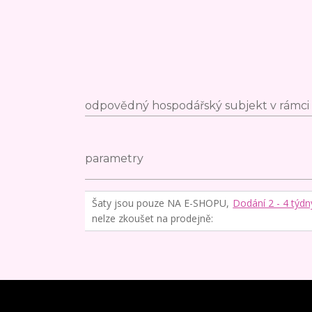
odpovědný hospodářský subjekt v rámci 
parametry
Šaty jsou pouze NA E-SHOPU,
Dodání 2 - 4 týdn
nelze zkoušet na prodejně