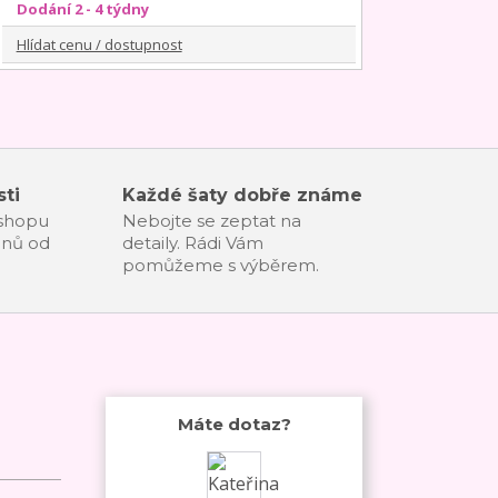
Dodání 2 - 4 týdny
Hlídat cenu / dostupnost
ti
Každé šaty dobře známe
-shopu
Nebojte se zeptat na
dnů od
detaily. Rádi Vám
pomůžeme s výběrem.
Máte dotaz?