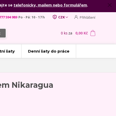
ejte se
telefonicky, mailem nebo formulářem
.
777 594 989
Po - Pá: 10 - 17 h
CZK
Přihlášení
0
ks
za
0,00 Kč
t
tní šaty
Denní šaty do práce
em Nikaragua