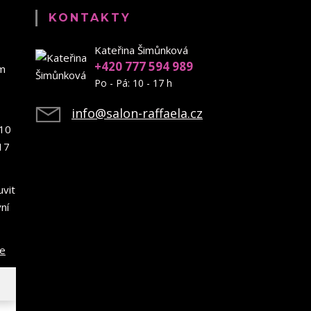
KONTAKTY
Kateřina Šimůnková
+420 777 594 989
em
Po - Pá: 10 - 17 h
info@salon-raffaela.cz
10
17
uvit
ní
ce