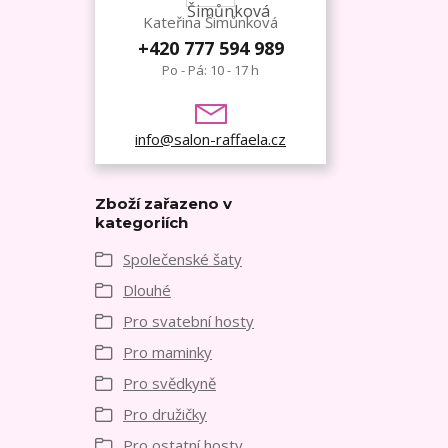
Kateřina Šimůnková
+420 777 594 989
Po - Pá: 10 - 17 h
info@salon-raffaela.cz
Zboží zařazeno v
kategoriích
Společenské šaty
Dlouhé
Pro svatební hosty
Pro maminky
Pro svědkyně
Pro družičky
Pro ostatní hosty