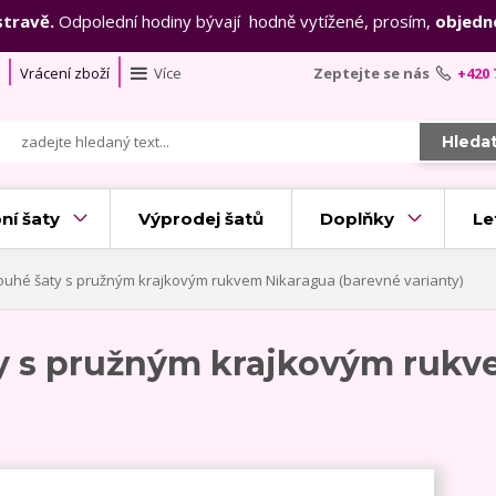
stravě.
Odpolední hodiny bývají hodně vytížené, prosím,
objedn
Vrácení zboží
Více
Zeptejte se nás
+420 
Hleda
ní šaty
Výprodej šatů
Doplňky
Le
ouhé šaty s pružným krajkovým rukvem Nikaragua (barevné varianty)
ty s pružným krajkovým rukv