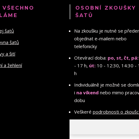
 VŠECHNO
OSOBNÍ ZKOUŠKY
LÁME
ŠATŮ
ej šatů
Na zkoušku je nutné se před
objednat e-mailem nebo
ovna šatů
telefonicky
y a šití
Otevírací doba:
po, st, čt, pá:
ní a žehlení
- 17 h,
út:
10 - 12:30, 14:30 - 
h
Individuálně je možné se doml
i
na víkend
nebo mimo pracov
dobu
Veškeré
podrobnosti o zkouš