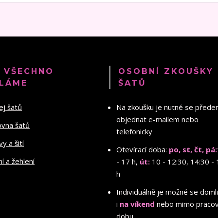
 VŠECHNO
OSOBNÍ ZKOUŠKY
LÁME
ŠATŮ
ej šatů
Na zkoušku je nutné se před
objednat e-mailem nebo
ovna šatů
telefonicky
y a šití
Otevírací doba:
po, st, čt, pá:
ní a žehlení
- 17 h,
út:
10 - 12:30, 14:30 - 
h
Individuálně je možné se doml
i
na víkend
nebo mimo pracov
dobu