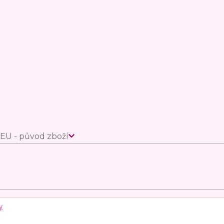
EU - původ zboží
y