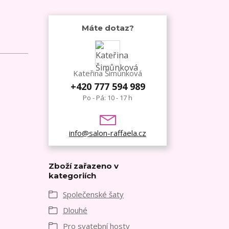
Máte dotaz?
Kateřina Šimůnková
+420 777 594 989
Po - Pá: 10 - 17 h
info@salon-raffaela.cz
Zboží zařazeno v
kategoriích
Společenské šaty
Dlouhé
Pro svatební hosty