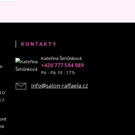
KONTAKTY
Kateřina Šimůnková
+420 777 594 989
em
Po - Pá: 10 - 17 h
info@salon-raffaela.cz
10
17
uvit
ní