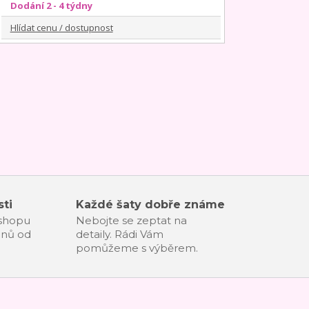
Dodání 2 - 4 týdny
Hlídat cenu / dostupnost
ti
Každé šaty dobře známe
-shopu
Nebojte se zeptat na
dnů od
detaily. Rádi Vám
pomůžeme s výběrem.