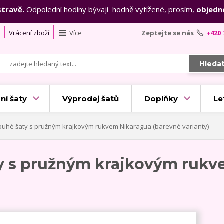
stravě.
Odpolední hodiny bývají hodně vytížené, prosím,
objedn
Vrácení zboží
Více
Zeptejte se nás
+420 
Hleda
ní šaty
Výprodej šatů
Doplňky
Le
ouhé šaty s pružným krajkovým rukvem Nikaragua (barevné varianty)
ty s pružným krajkovým rukv