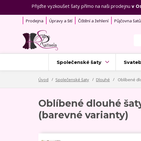
Přijďte vyzkoušet šaty přímo na naši prodejnu
v O
Prodejna
Úpravy a šití
Čištění a žehlení
Půjčovna šatů
Společenské šaty
Svateb
Úvod
Společenské šaty
Dlouhé
Oblíbené dl
Oblíbené dlouhé ša
(barevné varianty)