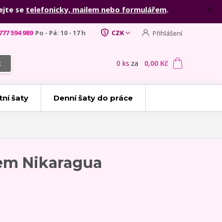
ejte se
telefonicky, mailem nebo formulářem
.
777 594 989
Po - Pá: 10 - 17 h
CZK
Přihlášení
0
ks
za
0,00 Kč
t
tní šaty
Denní šaty do práce
em Nikaragua