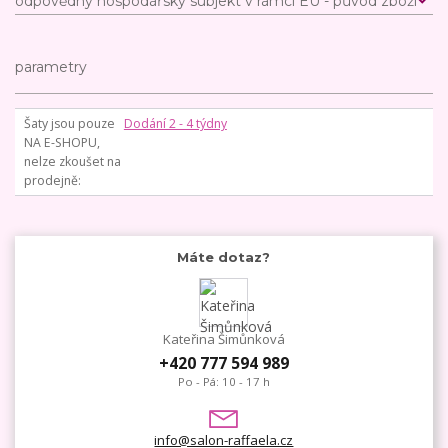
odpovědný hospodářský subjekt v rámci EU - původ zboží
parametry
Šaty jsou pouze
Dodání 2 - 4 týdny
NA E-SHOPU,
nelze zkoušet na
prodejně
Máte dotaz?
Kateřina Šimůnková
+420 777 594 989
Po - Pá: 10 - 17 h
info@salon-raffaela.cz