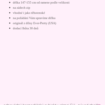
délka 147-155 cm od ramene podle velikosti
na zádech zip
vhodné i jako těhotenské
na požádání Vám upravíme délku
originál z dílny Ever-Pretty (USA)
dodací lhůta 30 dnů