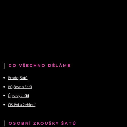
CO VŠECHNO DĚLÁME
Prodej šatů
Půjčovna šatů
Úpravy a šití
Čištění a žehlení
OSOBNÍ ZKOUŠKY ŠATŮ