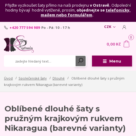
Přijďte vyzkoušet šaty přímo na naši prodejnu
v Ostravě.
Odpolední
hodiny bývají hodně vytížené, prosím,
objednejte se
telefonicky,
mailem nebo formulářem
.
CZK
+420 777 594 989
Po - Pá: 10 - 17 h
0
0,00 Kč
Menu
Úvod
Společenské šaty
Dlouhé
Oblíbené dlouhé šaty s pružným
krajkovým rukvem Nikaragua (barevné varianty)
Oblíbené dlouhé šaty s
pružným krajkovým rukvem
Nikaragua (barevné varianty)