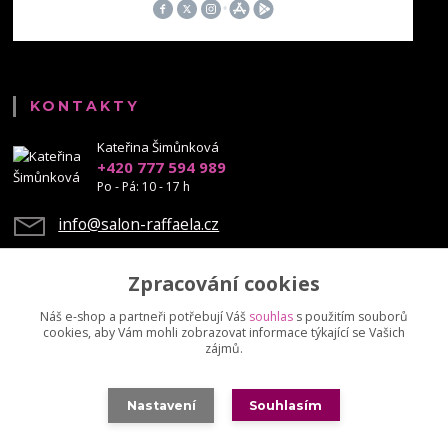
KONTAKTY
Kateřina Šimůnková
+420 777 594 989
Po - Pá: 10 - 17 h
info@salon-raffaela.cz
Zpracování cookies
Náš e-shop a partneři potřebují Váš
souhlas
s použitím souborů
cookies, aby Vám mohli zobrazovat informace týkající se Vašich
Upravit sběr cookies.
zájmů.
© Mgr. Kateřina Šimůnková, 2023 - další šíření našich fotek je chráněno
Nastavení
Souhlasím
autorskými právy
Vytvořeno na
Eshop-rychle.cz