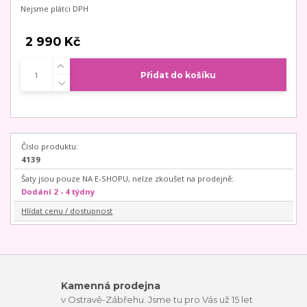
Nejsme plátci DPH
2 990 Kč
Přidat do košíku
Číslo produktu:
4139
Šaty jsou pouze NA E-SHOPU, nelze zkoušet na prodejně:
Dodání 2 - 4 týdny
Hlídat cenu / dostupnost
Kamenná prodejna
v Ostravě-Zábřehu. Jsme tu pro Vás už 15 let