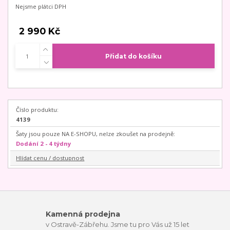
Nejsme plátci DPH
2 990 Kč
Přidat do košíku
Číslo produktu:
4139
Šaty jsou pouze NA E-SHOPU, nelze zkoušet na prodejně:
Dodání 2 - 4 týdny
Hlídat cenu / dostupnost
Kamenná prodejna
v Ostravě-Zábřehu. Jsme tu pro Vás už 15 let