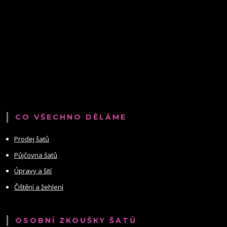
CO VŠECHNO DĚLÁME
Prodej šatů
Půjčovna šatů
Úpravy a šití
Čištění a žehlení
OSOBNÍ ZKOUŠKY ŠATŮ