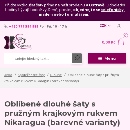
Přijďte vyzkoušet šaty přímo na naši prodejnu
v Ostravě.
Odpolední
hodiny bývají hodně vytížené, prosím,
objednejte se
telefonicky,
mailem nebo formulářem
.
CZK
+420 777 594 989
Po - Pá: 10 - 17 h
0
0,00 Kč
Menu
Úvod
Společenské šaty
Dlouhé
Oblíbené dlouhé šaty s pružným
krajkovým rukvem Nikaragua (barevné varianty)
Oblíbené dlouhé šaty s
pružným krajkovým rukvem
Nikaragua (barevné varianty)