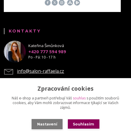
KONTAKTY
Kateřina Šimůnková
+420 777 594 989
Po - Pá: 10 - 17 h
info@salon-raffaela.cz
Zpracování cookies
Náš e-shop a partneři potřebují Váš
souhlas
s použitím souborů
cookies, aby Vám mohli zobrazovat informace týkající se Vašich
Upravit sběr cookies.
zájmů.
© Mgr. Kateřina Šimůnková, 2023 - další šíření našich fotek je chráněno
Nastavení
Souhlasím
autorskými právy