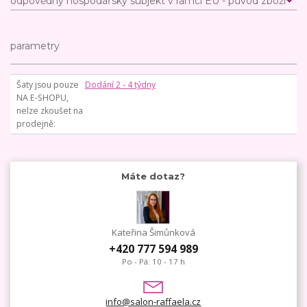
odpovědný hospodářský subjekt v rámci EU - původ zboží
parametry
Šaty jsou pouze
Dodání 2 - 4 týdny
NA E-SHOPU,
nelze zkoušet na
prodejně
Máte dotaz?
Kateřina Šimůnková
+420 777 594 989
Po - Pá: 10 - 17 h
info@salon-raffaela.cz