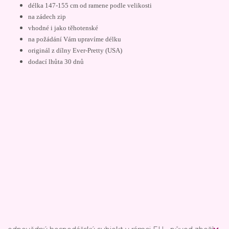
délka 147-155 cm od ramene podle velikosti
na zádech zip
vhodné i jako těhotenské
na požádání Vám upravíme délku
originál z dílny Ever-Pretty (USA)
dodací lhůta 30 dnů