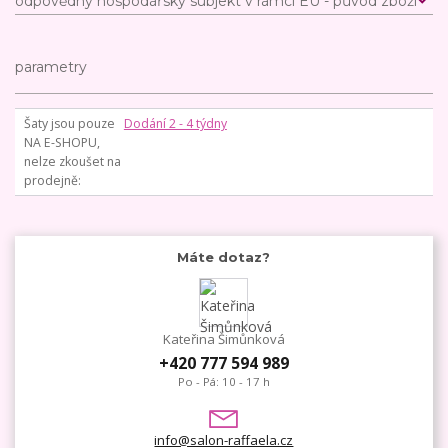
odpovědný hospodářský subjekt v rámci EU - původ zboží
parametry
Šaty jsou pouze
Dodání 2 - 4 týdny
NA E-SHOPU,
nelze zkoušet na
prodejně
Máte dotaz?
Kateřina Šimůnková
+420 777 594 989
Po - Pá: 10 - 17 h
info@salon-raffaela.cz