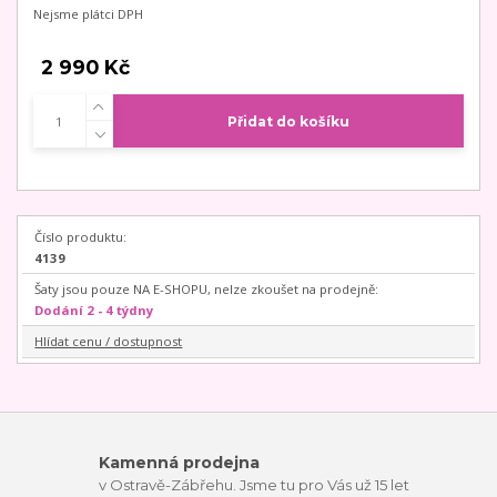
Nejsme plátci DPH
2 990 Kč
Přidat do košíku
Číslo produktu:
4139
Šaty jsou pouze NA E-SHOPU, nelze zkoušet na prodejně:
Dodání 2 - 4 týdny
Hlídat cenu / dostupnost
Kamenná prodejna
v Ostravě-Zábřehu. Jsme tu pro Vás už 15 let