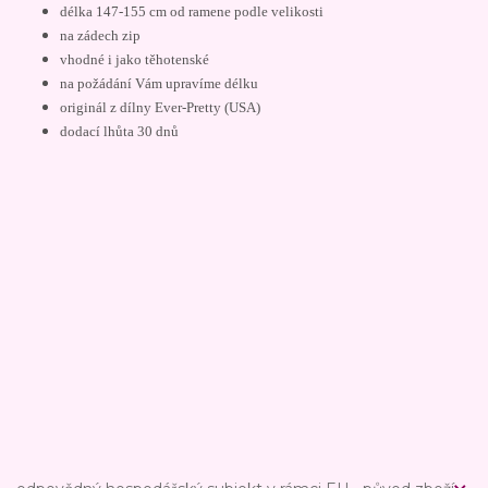
délka 147-155 cm od ramene podle velikosti
na zádech zip
vhodné i jako těhotenské
na požádání Vám upravíme délku
originál z dílny Ever-Pretty (USA)
dodací lhůta 30 dnů