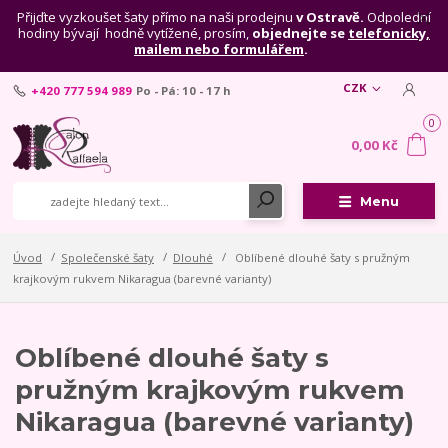
Přijďte vyzkoušet šaty přímo na naši prodejnu
v Ostravě.
Odpolední
hodiny bývají hodně vytížené, prosím,
objednejte se
telefonicky,
mailem nebo formulářem
.
CZK
+420 777 594 989
Po - Pá: 10 - 17 h
0
0,00 Kč
Menu
Úvod
Společenské šaty
Dlouhé
Oblíbené dlouhé šaty s pružným
krajkovým rukvem Nikaragua (barevné varianty)
Oblíbené dlouhé šaty s
pružným krajkovým rukvem
Nikaragua (barevné varianty)