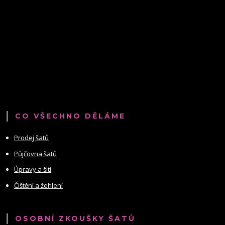
CO VŠECHNO DĚLÁME
Prodej šatů
Půjčovna šatů
Úpravy a šití
Čištění a žehlení
OSOBNÍ ZKOUŠKY ŠATŮ