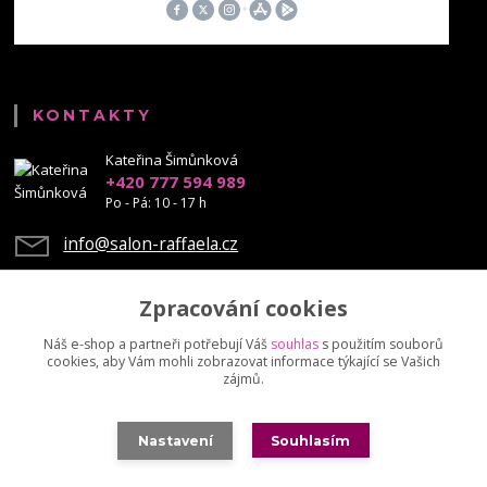
KONTAKTY
Kateřina Šimůnková
+420 777 594 989
Po - Pá: 10 - 17 h
info@salon-raffaela.cz
Zpracování cookies
Náš e-shop a partneři potřebují Váš
souhlas
s použitím souborů
cookies, aby Vám mohli zobrazovat informace týkající se Vašich
Upravit sběr cookies.
zájmů.
© Mgr. Kateřina Šimůnková, 2023 - další šíření našich fotek je chráněno
Nastavení
Souhlasím
autorskými právy
Vytvořeno na
Eshop-rychle.cz