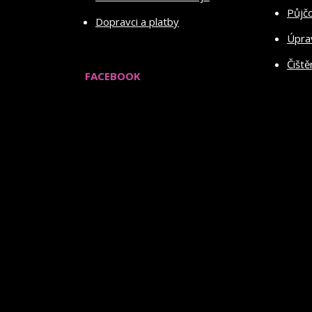
Půjč
Dopravci a platby
Úprav
Čiště
FACEBOOK