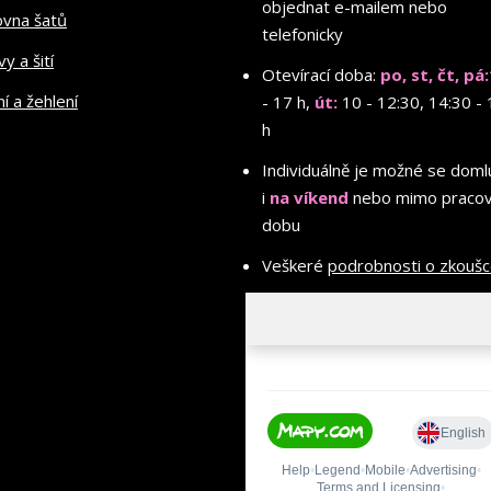
objednat e-mailem nebo
ovna šatů
telefonicky
y a šití
Otevírací doba:
po, st, čt, pá:
ní a žehlení
- 17 h,
út:
10 - 12:30, 14:30 - 
h
Individuálně je možné se doml
i
na víkend
nebo mimo pracov
dobu
Veškeré
podrobnosti o zkouš