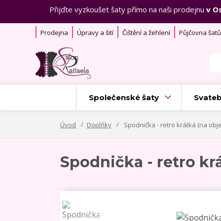
Přijďte vyzkoušet šaty přímo na naši prodejnu
v O
Prodejna
Úpravy a šití
Čištění a žehlení
Půjčovna šatů
Společenské šaty
Svateb
Úvod
Doplňky
Spodnička - retro krátká (na ob
Spodnička - retro kr