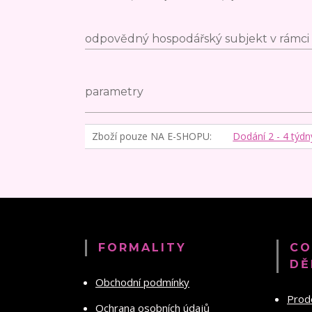
odpovědný hospodářský subjekt v rámci 
parametry
Zboží pouze NA E-SHOPU
Dodání 2 - 4 týdn
FORMALITY
CO
DĚ
Obchodní podmínky
Prod
Ochrana osobních údajů