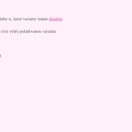
dněte si, které varianty máme
skladem
 (viz výše) požadovanou variantu
t