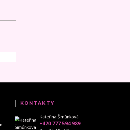
KONTAKTY
Kateřina Šimůnková
+420 777 594 989
em