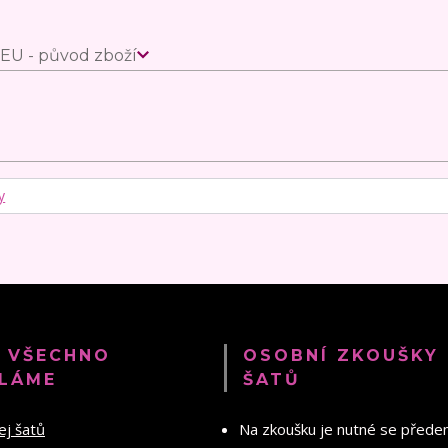
EU - původ zboží
y
 VŠECHNO
OSOBNÍ ZKOUŠKY
LÁME
ŠATŮ
ej šatů
Na zkoušku je nutné se před