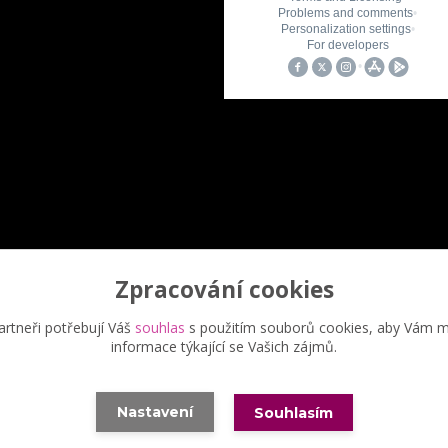
Zpracování cookies
Upravit sběr cookies.
rtneři potřebují Váš
souhlas
s použitím souborů cookies, aby Vám m
informace týkající se Vašich zájmů.
eřina Šimůnková, 2023 - další šíření našich fotek je chráněno autor
Nastavení
Souhlasím
Vytvořeno na
Eshop-rychle.cz