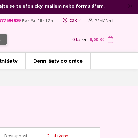
ejte se
telefonicky, mailem nebo formulářem
.
777 594 989
Po - Pá: 10 - 17 h
CZK
Přihlášení
0
ks
za
0,00 Kč
t
tní šaty
Denní šaty do práce
Dostupnost
2 - 4 týdny