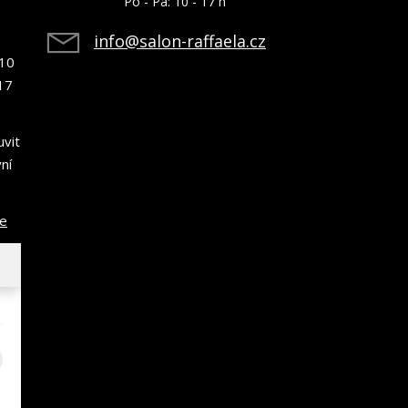
Po - Pá: 10 - 17 h
info@salon-raffaela.cz
10
17
uvit
ní
ce