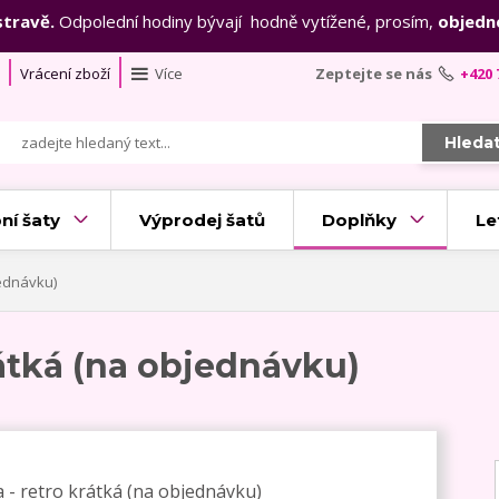
stravě.
Odpolední hodiny bývají hodně vytížené, prosím,
objedn
Vrácení zboží
Více
Zeptejte se nás
+420 
Hleda
ní šaty
Výprodej šatů
Doplňky
Le
jednávku)
átká (na objednávku)