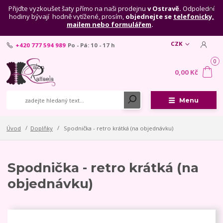
Přijďte vyzkoušet šaty přímo na naši prodejnu
v Ostravě.
Odpolední
hodiny bývají hodně vytížené, prosím,
objednejte se
telefonicky,
mailem nebo formulářem
.
CZK
+420 777 594 989
Po - Pá: 10 - 17 h
0
0,00 Kč
Menu
Úvod
Doplňky
Spodnička - retro krátká (na objednávku)
Spodnička - retro krátká (na
objednávku)