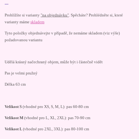
---
Prohlížíte si varianty
"na objednávku"
. Spěcháte? Prohlédněte si, které
varianty máme
skladem
Tyto položky objednávejte v případě, že nemáme skladem (viz výše)
požadovanou variantu
Udělá krásný načechraný objem, může být i částečně vidět
Pas je velmi pružný
Délka 63 cm
Velikost S
(vhodné pro XS, S, M, L): pas 60-80 cm
Velikost M
(vhodné pro L, XL, 2XL): pas 70-90 cm
Velikost L
(vhodné pro 2XL, 3XL): pas 80-100 cm