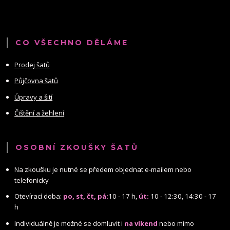
CO VŠECHNO DĚLÁME
Prodej šatů
Půjčovna šatů
Úpravy a šití
Čištění a žehlení
OSOBNÍ ZKOUŠKY ŠATŮ
Na zkoušku je nutné se předem objednat e-mailem nebo
telefonicky
Otevírací doba:
po, st, čt, pá:
10 - 17 h,
út:
10 - 12:30, 14:30 - 17
h
Individuálně je možné se domluvit i
na víkend
nebo mimo