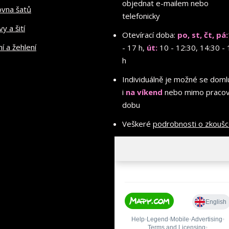
objednat e-mailem nebo
ovna šatů
telefonicky
y a šití
Otevírací doba:
po, st, čt, pá:
ní a žehlení
- 17 h,
út:
10 - 12:30, 14:30 - 
h
Individuálně je možné se doml
i
na víkend
nebo mimo pracov
dobu
Veškeré
podrobnosti o zkouš