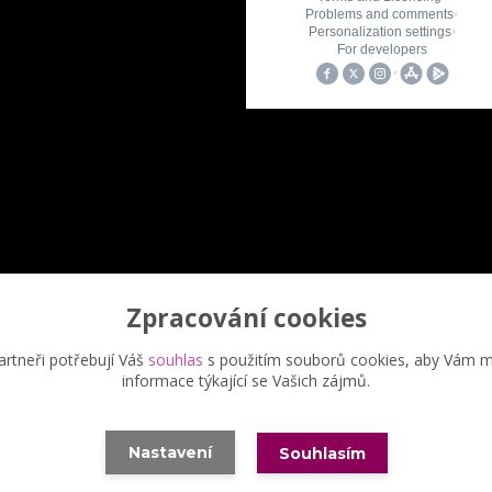
Zpracování cookies
Upravit sběr cookies.
rtneři potřebují Váš
souhlas
s použitím souborů cookies, aby Vám m
informace týkající se Vašich zájmů.
eřina Šimůnková, 2023 - další šíření našich fotek je chráněno autor
Nastavení
Souhlasím
Vytvořeno na
Eshop-rychle.cz