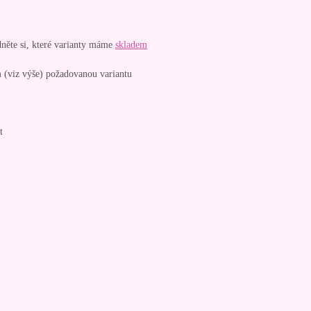
dněte si, které varianty máme
skladem
 (viz výše) požadovanou variantu
t