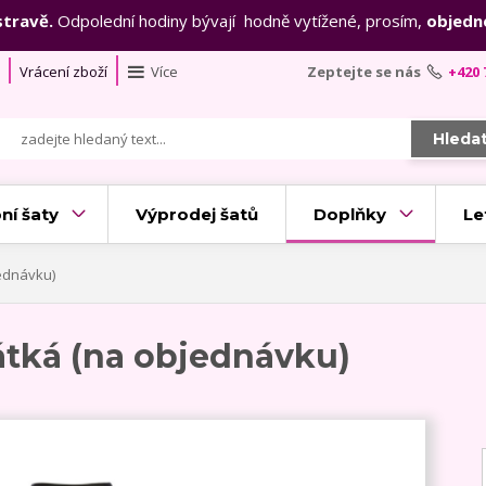
stravě.
Odpolední hodiny bývají hodně vytížené, prosím,
objedn
Vrácení zboží
Více
Zeptejte se nás
+420 
Hleda
ní šaty
Výprodej šatů
Doplňky
Le
jednávku)
átká (na objednávku)