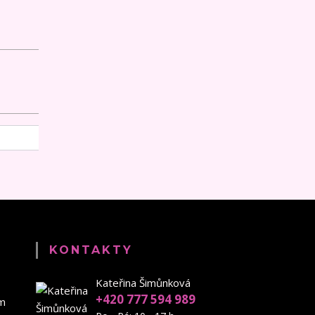
KONTAKTY
Kateřina Šimůnková
+420 777 594 989
em