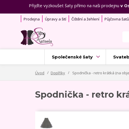
Přijďte vyzkoušet šaty přímo na naši prodejnu
v O
Prodejna
Úpravy a šití
Čištění a žehlení
Půjčovna šatů
Společenské šaty
Svateb
Úvod
Doplňky
Spodnička - retro krátká (na ob
Spodnička - retro kr