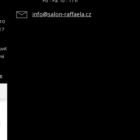
Po - Pá: 10 - 17 h
info@salon-raffaela.cz
10
17
uvit
ní
ce