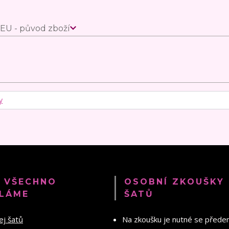
EU - původ zboží
y
 VŠECHNO
OSOBNÍ ZKOUŠKY
LÁME
ŠATŮ
ej šatů
Na zkoušku je nutné se před