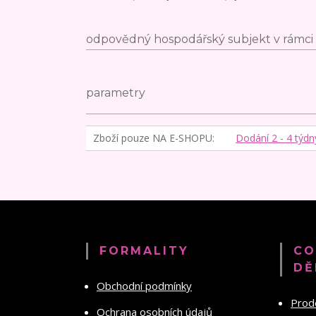
odpovědný hospodářský subjekt v rámci 
parametry
Zboží pouze NA E-SHOPU
Dodání 2 - 4 týdn
FORMALITY
CO
DĚ
Obchodní podmínky
Prod
Ochrana osobních údajů