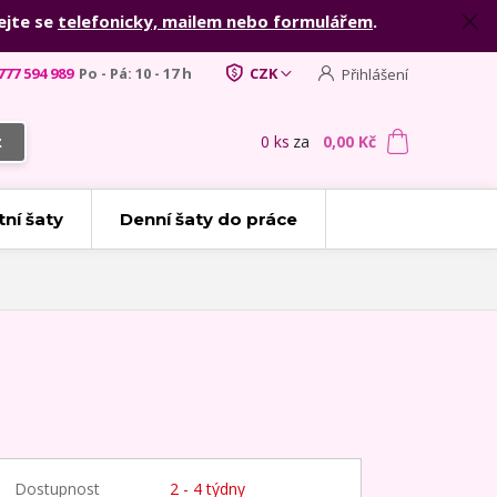
ejte se
telefonicky, mailem nebo formulářem
.
777 594 989
Po - Pá: 10 - 17 h
CZK
Přihlášení
0
ks
za
0,00 Kč
t
tní šaty
Denní šaty do práce
Dostupnost
2 - 4 týdny