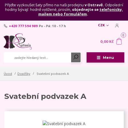
Přijďte vyzkoušet šaty přímo na naši prodejnu
v Ostravě.
Odpolední
hodiny bývají hodně vytížené, prosím,
objednejte se
telefonicky,
mailem nebo formulářem
.
CZK
+420 777 594 989
Po - Pá: 10 - 17 h
0
0,00 Kč
Menu
Úvod
Doplňky
Svatební podvazek A
Svatební podvazek A