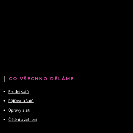
CO VŠECHNO DĚLÁME
Prodej šatů
Půjčovna šatů
Úpravy a šití
Čištění a žehlení