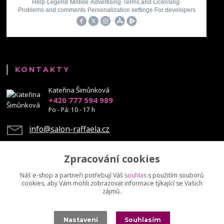
KONTAKTY
Kateřina Šimůnková
+420 777 594 989
Po - Pá: 10 - 17 h
info@salon-raffaela.cz
Zpracování cookies
Náš e-shop a partneři potřebují Váš
souhlas
s použitím souborů
cookies, aby Vám mohli zobrazovat informace týkající se Vašich
Upravit sběr cookies.
zájmů.
© Mgr. Kateřina Šimůnková, 2023 - další šíření našich fotek je chráněno
Nastavení
Souhlasím