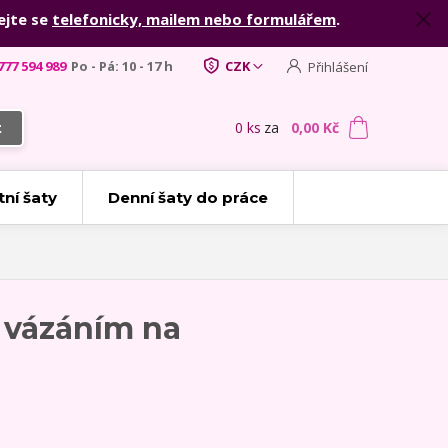
ejte se
telefonicky, mailem nebo formulářem
.
777 594 989
Po - Pá: 10 - 17 h
CZK
Přihlášení
0
ks
za
0,00 Kč
t
tní šaty
Denní šaty do práce
s vázáním na