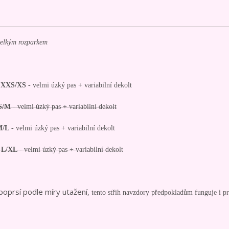
velkým rozparkem
a XXS/XS
- velmi úzký pas + variabilní dekolt
 S/M
- velmi úzký pas + variabilní dekolt
M/L
- velmi úzký pas + variabilní dekolt
a L/XL
- velmi úzký pas + variabilní dekolt
 poprsí podle míry utažení,
tento střih navzdory předpokladům funguje i p