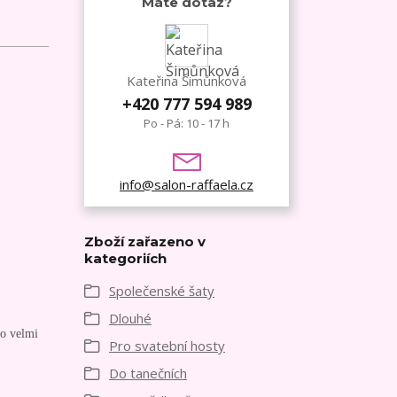
Máte dotaz?
Kateřina Šimůnková
+420 777 594 989
Po - Pá: 10 - 17 h
info@salon-raffaela.cz
Zboží zařazeno v
kategoriích
Společenské šaty
Dlouhé
ro velmi
Pro svatební hosty
Do tanečních