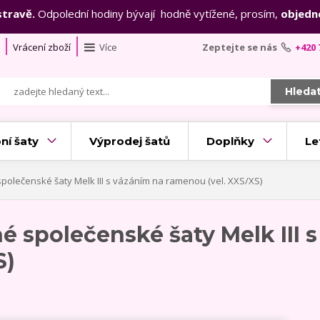
stravě.
Odpolední hodiny bývají hodně vytížené, prosím,
objedn
Vrácení zboží
Více
Zeptejte se nás
+420 
Hleda
ní šaty
Výprodej šatů
Doplňky
Le
polečenské šaty Melk III s vázáním na ramenou (vel. XXS/XS)
 společenské šaty Melk III 
S)