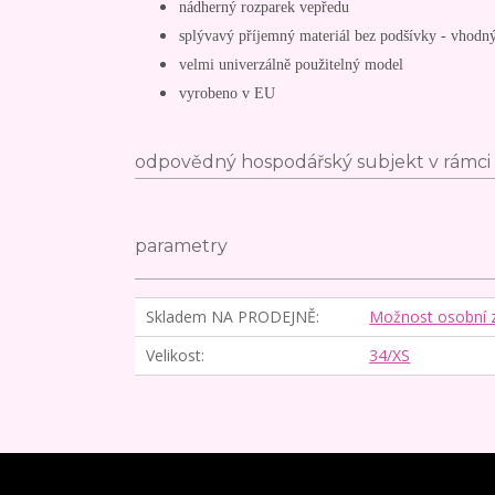
nádherný rozparek vepředu
splývavý příjemný materiál bez podšívky - vhodný 
velmi univerzálně použitelný model
vyrobeno v EU
odpovědný hospodářský subjekt v rámci 
parametry
Skladem NA PRODEJNĚ
Možnost osobní 
Velikost
34/XS