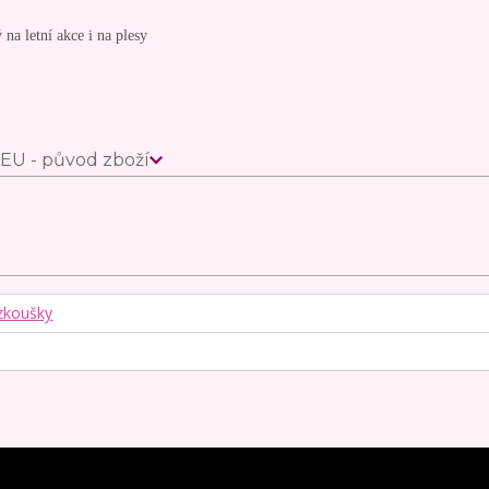
na letní akce i na plesy
EU - původ zboží
zkoušky