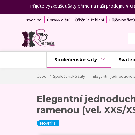
Přijďte vyzkoušet šaty přímo na naši prodejnu
v O
Prodejna
Úpravy a šití
Čištění a žehlení
Půjčovna šatů
Společenské šaty
Svateb
Úvod
Společenské šaty
Elegantní jednoduché s
Elegantní jednoduché
ramenou (vel. XXS/X
Novinka