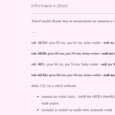
informace o zboží
Tmavě modré dlouhé šaty se zavazováním na ramenou a 
---
vel. 34/XS:
prsa 82 cm, pas 62 cm, boky volné -
sedí n
vel. 38/M:
prsa 90 cm, pas 70 cm, boky volné -
sedí na
vel. 40/L:
prsa 94 cm, pas 74 cm, boky volné -
sedí na 
vel. 42/XL:
prsa 98 cm, pas 78 cm, boky volné -
sedí n
délka 152 cm u všech velikostí
- sedí na větší i menší
ramena lze volně vázat
malé poprsí
zavázání je možné na mašle nebo jednouše volně