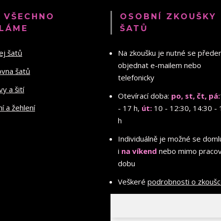
 VŠECHNO
OSOBNÍ ZKOUŠKY
LÁME
ŠATŮ
ej šatů
Na zkoušku je nutné se před
objednat e-mailem nebo
ovna šatů
telefonicky
y a šití
Otevírací doba:
po, st, čt, pá:
ní a žehlení
- 17 h,
út:
10 - 12:30, 14:30 - 
h
Individuálně je možné se doml
i
na víkend
nebo mimo pracov
dobu
Veškeré
podrobnosti o zkouš