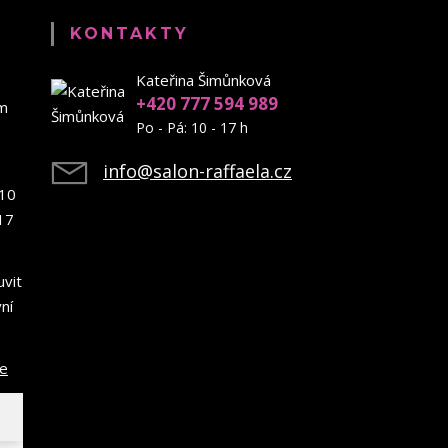
KONTAKTY
Kateřina Šimůnková
+420 777 594 989
em
Po - Pá: 10 - 17 h
info@salon-raffaela.cz
10
17
uvit
ní
ce