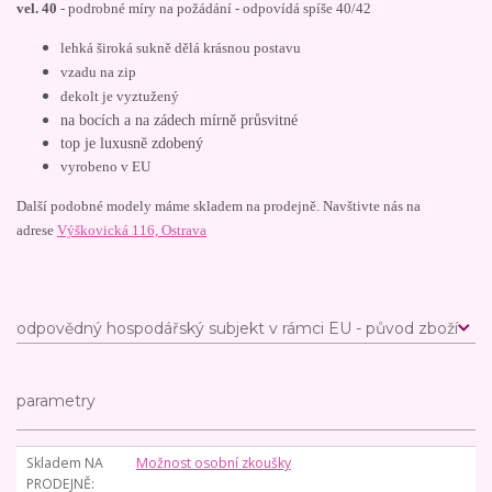
vel. 40
- podrobné míry na požádání - odpovídá spíše 40/42
lehká široká sukně dělá krásnou postavu
vzadu na zip
dekolt je vyztužený
na bocích a na zádech mírně průsvitné
top je luxusně zdobený
vyrobeno v EU
Další podobné modely máme skladem na prodejně. Navštivte nás na
adrese
Výškovická 116, Ostrava
odpovědný hospodářský subjekt v rámci EU - původ zboží
parametry
Skladem NA
Možnost osobní zkoušky
PRODEJNĚ