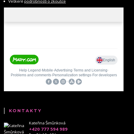
Veškeré
podrobnosti o zkoušce
KONTAKTY
Kateřina Šimůnková
+420 777 594 989