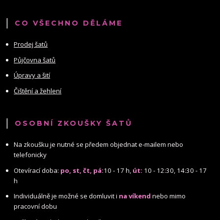
CO VŠECHNO DĚLÁME
Prodej šatů
Půjčovna šatů
Úpravy a šití
Čištění a žehlení
OSOBNÍ ZKOUŠKY ŠATŮ
Na zkoušku je nutné se předem objednat e-mailem nebo
telefonicky
Otevírací doba:
po, st, čt, pá:
10 - 17 h,
út:
10 - 12:30, 14:30 - 17
h
Individuálně je možné se domluvit i
na víkend
nebo mimo
pracovní dobu