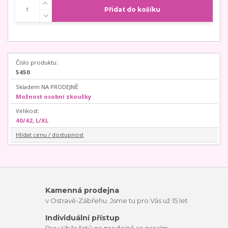
Přidat do košíku
Číslo produktu:
5450
Skladem NA PRODEJNĚ:
Možnost osobní zkoušky
Velikost:
40/42, L/XL
Hlídat cenu / dostupnost
Kamenná prodejna
v Ostravě-Zábřehu. Jsme tu pro Vás už 15 let
Individuální přístup
Pro výběr šatů na prodejně se prosím