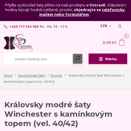
Přijďte vyzkoušet šaty přímo na naši prodejnu
v Ostravě.
Odpolední
hodiny bývají hodně vytížené, prosím,
objednejte se
telefonicky,
mailem nebo formulářem
.
CZK
+420 777 594 989
Po - Pá: 10 - 17 h
0
0,00 Kč
Menu
Úvod
Společenské šaty
Dlouhé
Královsky modré šaty Winchester s
kamínkovým topem (vel. 40/42)
Královsky modré šaty
Winchester s kamínkovým
topem (vel. 40/42)