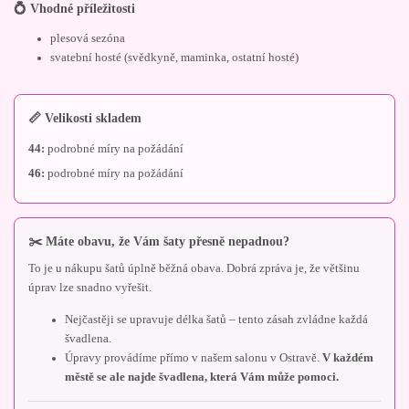
💍 Vhodné příležitosti
plesová sezóna
svatební hosté (svědkyně, maminka, ostatní hosté)
📏 Velikosti skladem
44:
podrobné míry na požádání
46:
podrobné míry na požádání
✂️ Máte obavu, že Vám šaty přesně nepadnou?
To je u nákupu šatů úplně běžná obava. Dobrá zpráva je, že většinu
úprav lze snadno vyřešit.
Nejčastěji se upravuje délka šatů – tento zásah zvládne každá
švadlena.
Úpravy provádíme přímo v našem salonu v Ostravě.
V každém
městě se ale najde švadlena, která Vám může pomoci.