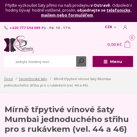
Přijďte vyzkoušet šaty přímo na naši prodejnu
v Ostravě.
Odpolední
hodiny bývají hodně vytížené, prosím,
objednejte se
telefonicky,
mailem nebo formulářem
.
CZK
+420 777 594 989
Po - Pá: 10 - 17 h
0
0,00 Kč
Menu
Úvod
Společenské šaty
Mírně třpytivé vínové šaty Mumbai
jednoduchého střihu pro s rukávkem (vel. 44 a 46)
Mírně třpytivé vínové šaty
Mumbai jednoduchého střihu
pro s rukávkem (vel. 44 a 46)