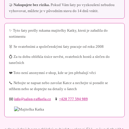
🤝
Nakupujete bez rizika.
Pokud Vám šaty po vyzkoušení nebudou
vyhovovat, můžete je v původním stavu do 14 dnů vrátit.
✨ Tyto šaty prošly rukama majitelky Katky, která je zařadila do
sortimentu
👗 Se svatebními a společenskými šaty pracuje od roku 2008
💍 Za tu dobu oblékla tisíce nevěst, svatebních hostů a slečen do
tanečních
❤️ Toto není anonymní e-shop, kde se jen přebalují věci
📞 Nebojte se napsat nebo zavolat Katce a nechejte si poradit se
střihem nebo se doptejte na detaily o šatech
✉️
info@salon-raffaela.cz
📱
+420 777 594 989