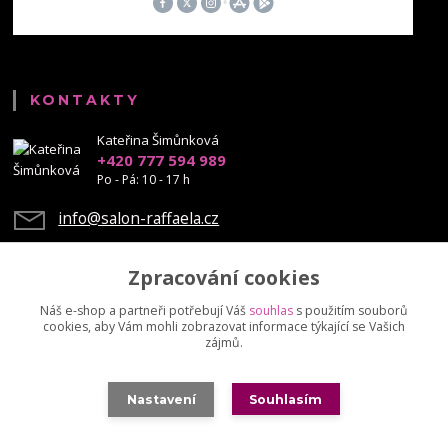
KONTAKTY
Kateřina Šimůnková
+420 777 594 989
Po - Pá: 10 - 17 h
info@salon-raffaela.cz
Zpracování cookies
Náš e-shop a partneři potřebují Váš
souhlas
s použitím souborů
cookies, aby Vám mohli zobrazovat informace týkající se Vašich
Upravit sběr cookies.
zájmů.
© Mgr. Kateřina Šimůnková, 2023 - další šíření našich fotek je chráněno
Nastavení
Souhlasím
autorskými právy
Vytvořeno na
Eshop-rychle.cz