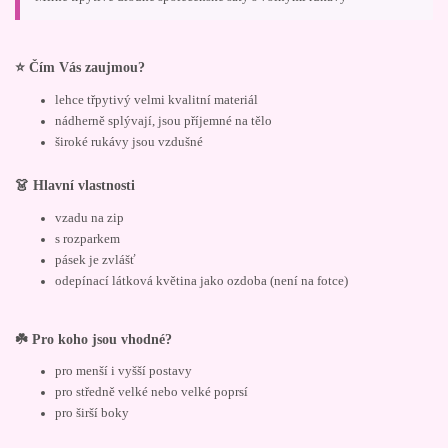
⭐ Čím Vás zaujmou?
lehce třpytivý velmi kvalitní materiál
nádherně splývají, jsou příjemné na tělo
široké rukávy jsou vzdušné
👗 Hlavní vlastnosti
vzadu na zip
s rozparkem
pásek je zvlášť
odepínací látková květina jako ozdoba (není na fotce)
☘️ Pro koho jsou vhodné?
pro menší i vyšší postavy
pro středně velké nebo velké poprsí
pro širší boky