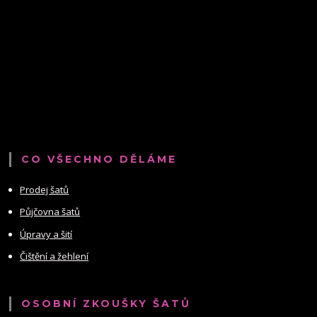
CO VŠECHNO DĚLÁME
Prodej šatů
Půjčovna šatů
Úpravy a šití
Čištění a žehlení
OSOBNÍ ZKOUŠKY ŠATŮ