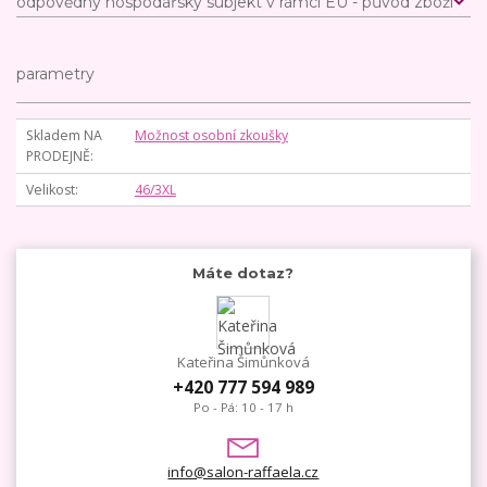
odpovědný hospodářský subjekt v rámci EU - původ zboží
parametry
Skladem NA
Možnost osobní zkoušky
PRODEJNĚ
Velikost
46/3XL
Máte dotaz?
Kateřina Šimůnková
+420 777 594 989
Po - Pá: 10 - 17 h
info@salon-raffaela.cz