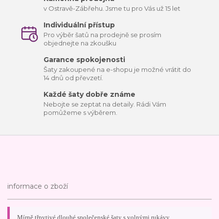
v Ostravě-Zábřehu. Jsme tu pro Vás už 15 let
Individuální přístup
Pro výběr šatů na prodejně se prosím
objednejte na zkoušku
Garance spokojenosti
Šaty zakoupené na e-shopu je možné vrátit do
14 dnů od převzetí.
Každé šaty dobře známe
Nebojte se zeptat na detaily. Rádi Vám
pomůžeme s výběrem.
informace o zboží
Mírně třpytivé dlouhé společenské šaty s volnými rukávy