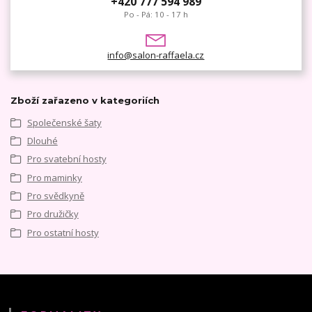
+420 777 594 989
Po - Pá: 10 - 17 h
info@salon-raffaela.cz
Zboží zařazeno v kategoriích
Společenské šaty
Dlouhé
Pro svatební hosty
Pro maminky
Pro svědkyně
Pro družičky
Pro ostatní hosty