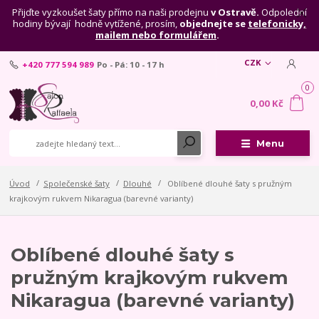
Přijďte vyzkoušet šaty přímo na naši prodejnu
v Ostravě.
Odpolední
hodiny bývají hodně vytížené, prosím,
objednejte se
telefonicky,
mailem nebo formulářem
.
CZK
+420 777 594 989
Po - Pá: 10 - 17 h
0
0,00 Kč
Menu
Úvod
Společenské šaty
Dlouhé
Oblíbené dlouhé šaty s pružným
krajkovým rukvem Nikaragua (barevné varianty)
Oblíbené dlouhé šaty s
pružným krajkovým rukvem
Nikaragua (barevné varianty)