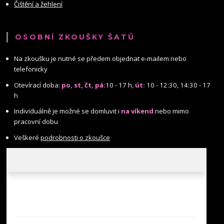
Čištění a žehlení
OSOBNÍ ZKOUŠKY ŠATŮ
Na zkoušku je nutné se předem objednat e-mailem nebo
telefonicky
Otevírací doba:
po, st, čt, pá:
10 - 17 h,
út:
10 - 12:30, 14:30 - 17
h
Individuálně je možné se domluvit i
na víkend
nebo mimo
pracovní dobu
Veškeré
podrobnosti o zkoušce