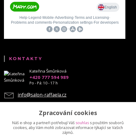
KONTAKTY
Kateřina Šimůnková
+420 777 594 989
Po - Pá: 10 - 17 h
info@salon-raffaela.cz
Zpracování cookies
Náš e-shop a partneři potřebují Váš
souhlas
s použitím souborů
cookies, aby Vám mohli zobrazovat informace týkající se Vašich
Upravit sběr cookies.
zájmů.