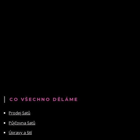
CO VŠECHNO DĚLÁME
Prodej šatů
Půjčovna šatů
Úpravy a šití