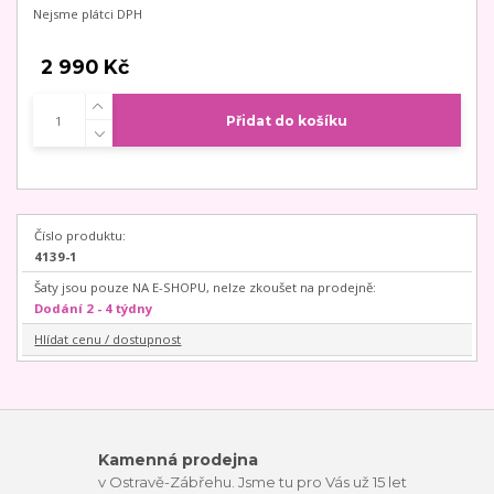
Nejsme plátci DPH
2 990 Kč
Přidat do košíku
Číslo produktu:
4139-1
Šaty jsou pouze NA E-SHOPU, nelze zkoušet na prodejně:
Dodání 2 - 4 týdny
Hlídat cenu / dostupnost
Kamenná prodejna
v Ostravě-Zábřehu. Jsme tu pro Vás už 15 let