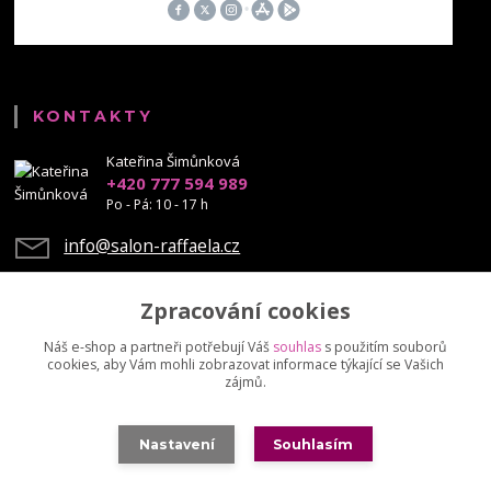
KONTAKTY
Kateřina Šimůnková
+420 777 594 989
Po - Pá: 10 - 17 h
info@salon-raffaela.cz
Zpracování cookies
Náš e-shop a partneři potřebují Váš
souhlas
s použitím souborů
cookies, aby Vám mohli zobrazovat informace týkající se Vašich
Upravit sběr cookies.
zájmů.
© Mgr. Kateřina Šimůnková, 2023 - další šíření našich fotek je chráněno
Nastavení
Souhlasím
autorskými právy
Vytvořeno na
Eshop-rychle.cz