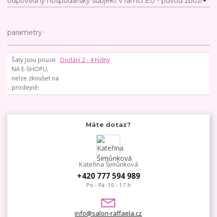
odpovědný hospodářský subjekt v rámci EU - původ zboží
parametry
Šaty jsou pouze
Dodání 2 - 4 týdny
NA E-SHOPU,
nelze zkoušet na
prodejně
Máte dotaz?
Kateřina Šimůnková
+420 777 594 989
Po - Pá: 10 - 17 h
info@salon-raffaela.cz