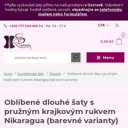
Přijďte vyzkoušet šaty přímo na naši prodejnu
v Ostravě.
Odpolední
hodiny bývají hodně vytížené, prosím,
objednejte se
telefonicky,
mailem nebo formulářem
.
CZK
+420 777 594 989
Po - Pá: 10 - 17 h
0
0,00 Kč
Menu
Úvod
Společenské šaty
Dlouhé
Oblíbené dlouhé šaty s pružným
krajkovým rukvem Nikaragua (barevné varianty)
Oblíbené dlouhé šaty s
pružným krajkovým rukvem
Nikaragua (barevné varianty)