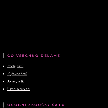
CO VŠECHNO DĚLÁME
Prodej šatů
Půjčovna šatů
Úpravy a šití
Čištění a žehlení
OSOBNÍ ZKOUŠKY ŠATŮ