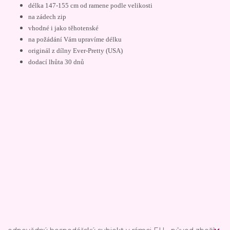
délka 147-155 cm od ramene podle velikosti
na zádech zip
vhodné i jako těhotenské
na požádání Vám upravíme délku
originál z dílny Ever-Pretty (USA)
dodací lhůta 30 dnů