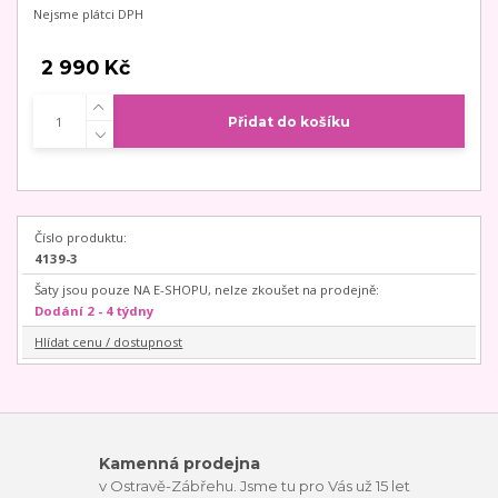
Nejsme plátci DPH
2 990 Kč
Přidat do košíku
Číslo produktu:
4139-3
Šaty jsou pouze NA E-SHOPU, nelze zkoušet na prodejně:
Dodání 2 - 4 týdny
Hlídat cenu / dostupnost
Kamenná prodejna
v Ostravě-Zábřehu. Jsme tu pro Vás už 15 let