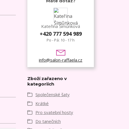
Máte dotaz?
Kateřina Šimůnková
+420 777 594 989
Po - Pá: 10 - 17 h
info@salon-raffaela.cz
Zboží zařazeno v
kategoriích
Společenské šaty
Krátké
Pro svatební hosty
Do tanečních