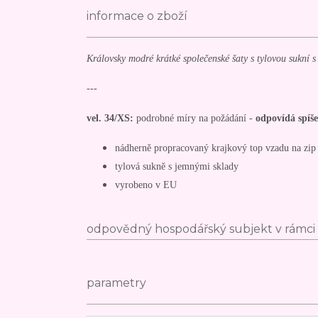
informace o zboží
Královsky modré krátké společenské šaty s tylovou sukní 
---
vel. 34/XS:
podrobné míry na požádání -
odpovídá spíš
nádherně propracovaný krajkový top vzadu na zip
tylová sukně s jemnými sklady
vyrobeno v EU
odpovědný hospodářský subjekt v rámci 
parametry