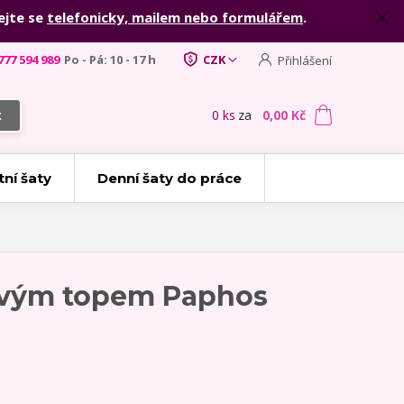
ejte se
telefonicky, mailem nebo formulářem
.
777 594 989
Po - Pá: 10 - 17 h
CZK
Přihlášení
0
ks
za
0,00 Kč
t
tní šaty
Denní šaty do práce
jkovým topem Paphos