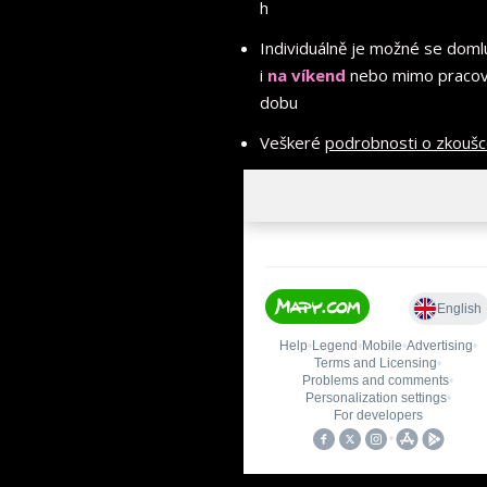
h
Individuálně je možné se doml
i
na víkend
nebo mimo pracov
dobu
Veškeré
podrobnosti o zkouš