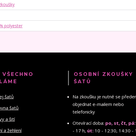
zkoušky
 % polyester
 VŠECHNO
OSOBNÍ ZKOUŠKY
LÁME
ŠATŮ
ej šatů
Na zkoušku je nutné se před
objednat e-mailem nebo
ovna šatů
telefonicky
y a šití
Otevírací doba:
po, st, čt, pá:
ní a žehlení
- 17 h,
út:
10 - 12:30, 14:30 - 