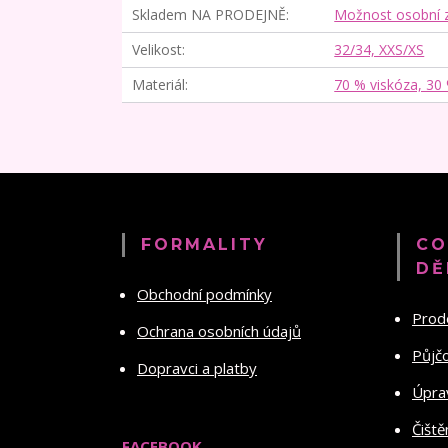
Skladem NA PRODEJNĚ
Možnost osobní 
Velikost
32/34, XXS/XS
Materiál
70 % viskóza, 30
FORMALITY
CO
DĚ
Obchodní podmínky
Prod
Ochrana osobních údajů
Půjč
Dopravci a platby
Úprav
Čiště
FACEBOOK