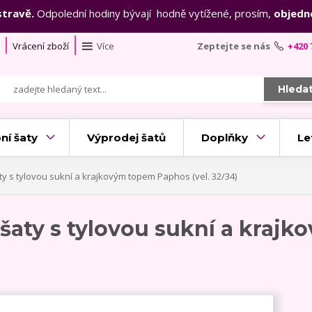
stravě.
Odpolední hodiny bývají hodně vytížené, prosím,
objedn
Vrácení zboží
Více
Zeptejte se nás
+420 
Hleda
ní šaty
Výprodej šatů
Doplňky
Le
y s tylovou sukní a krajkovým topem Paphos (vel. 32/34)
 šaty s tylovou sukní a kra