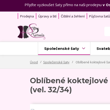
Přijďte vyzkoušet šaty přímo na naši prodejnu
v O
Prodejna
Úpravy a šití
Čištění a žehlení
Půjčovna šatů
Společenské šaty
Svateb
Úvod
Společenské šaty
Oblíbené koktejlové šat
Oblíbené koktejlové
(vel. 32/34)