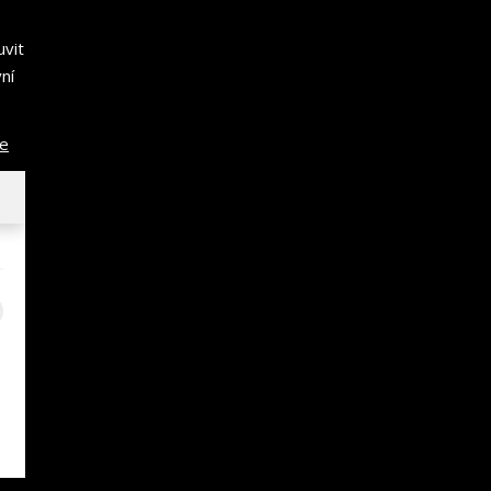
uvit
ní
ce