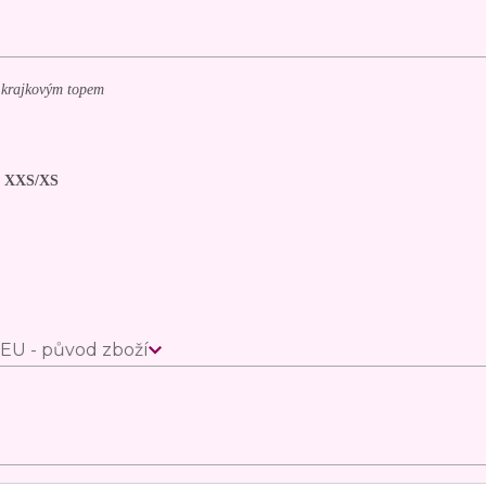
s krajkovým topem
e XXS/XS
EU - původ zboží