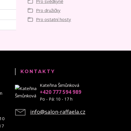
Pro svědkyně
Pro družičky
Pro ostatní hosty
KONTAKTY
Kateřina Šimůnková
+420 777 594 989
em
Po - Pá: 10 - 17 h
info@salon-raffaela.cz
10
17