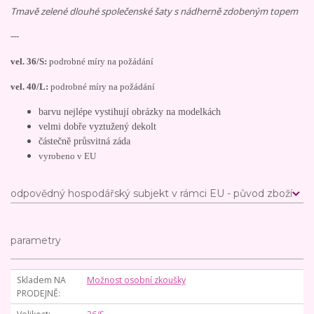
Tmavě zelené dlouhé společenské šaty s nádherně zdobeným topem
---
vel. 36/S:
podrobné míry na požádání
vel. 40/L:
podrobné míry na požádání
barvu nejlépe vystihují obrázky na modelkách
velmi dobře vyztužený dekolt
částečně průsvitná záda
vyrobeno v EU
odpovědný hospodářský subjekt v rámci EU - původ zboží
parametry
Skladem NA
Možnost osobní zkoušky
PRODEJNĚ