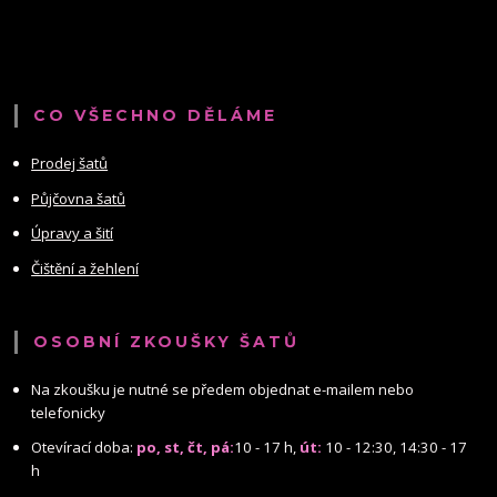
CO VŠECHNO DĚLÁME
Prodej šatů
Půjčovna šatů
Úpravy a šití
Čištění a žehlení
OSOBNÍ ZKOUŠKY ŠATŮ
Na zkoušku je nutné se předem objednat e-mailem nebo
telefonicky
Otevírací doba:
po, st, čt, pá:
10 - 17 h,
út:
10 - 12:30, 14:30 - 17
h