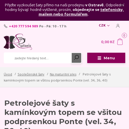
Přijďte vyzkoušet šaty přímo na naši prodejnu
v Ostravě.
Odpolední
hodiny bývají hodně vytížené, prosím,
objednejte se
telefonicky,
mailem nebo formulářem
.
CZK
+420 777 594 989
Po - Pá: 10 - 17 h
0
0,00 Kč
Menu
Úvod
Společenské šaty
Na maturitní ples
Petrolejové šaty s
kamínkovým topem se všitou podprsenkou Ponte (vel. 34, 36, 40)
Petrolejové šaty s
kamínkovým topem se všitou
podprsenkou Ponte (vel. 34,