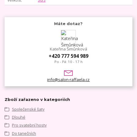
Velikost
36/S
Máte dotaz?
Kateřina Šimůnková
+420 777 594 989
Po - Pá: 10 - 17 h
info@salon-raffaela.cz
Zboží zařazeno v kategoriích
Společenské šaty
Dlouhé
Pro svatební hosty
Do tanečních