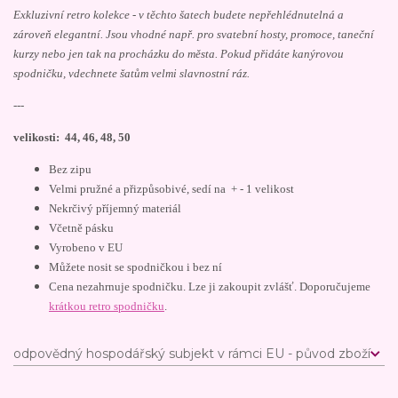
Exkluzivní retro kolekce - v těchto šatech budete nepřehlédnutelná a
zároveň elegantní. Jsou vhodné např. pro svatební hosty, promoce, taneční
kurzy nebo jen tak na procházku do města. Pokud přidáte kanýrovou
spodničku, vdechnete šatům velmi slavnostní ráz.
---
velikosti: 44, 46, 48, 50
Bez zipu
Velmi pružné a přizpůsobivé, sedí na + - 1 velikost
Nekrčivý příjemný materiál
Včetně pásku
Vyrobeno v EU
Můžete nosit se spodničkou i bez ní
Cena nezahrnuje spodničku. Lze ji zakoupit zvlášť. Doporučujeme
krátkou retro spodničku
.
odpovědný hospodářský subjekt v rámci EU - původ zboží