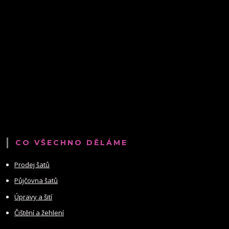
CO VŠECHNO DĚLÁME
Prodej šatů
Půjčovna šatů
Úpravy a šití
Čištění a žehlení