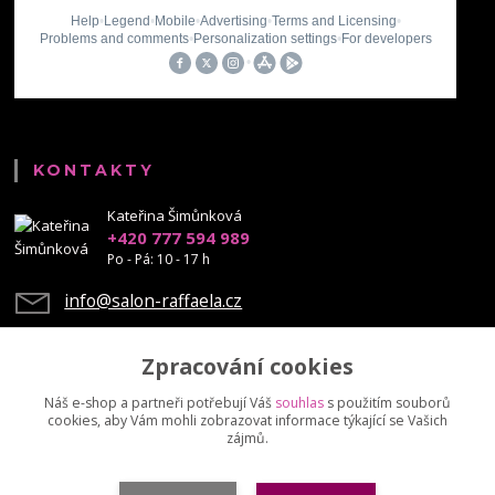
KONTAKTY
Kateřina Šimůnková
+420 777 594 989
Po - Pá: 10 - 17 h
info@salon-raffaela.cz
Zpracování cookies
Náš e-shop a partneři potřebují Váš
souhlas
s použitím souborů
cookies, aby Vám mohli zobrazovat informace týkající se Vašich
Upravit sběr cookies.
zájmů.
© Mgr. Kateřina Šimůnková, 2023 - další šíření našich fotek je chráněno