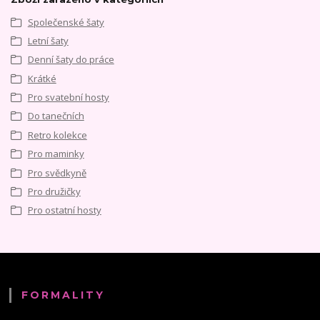
Společenské šaty
Letní šaty
Denní šaty do práce
Krátké
Pro svatební hosty
Do tanečních
Retro kolekce
Pro maminky
Pro svědkyně
Pro družičky
Pro ostatní hosty
FORMALITY