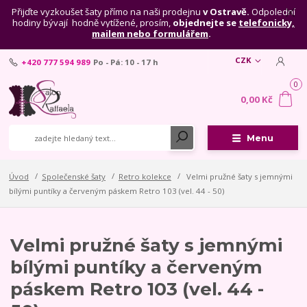
Přijďte vyzkoušet šaty přímo na naši prodejnu
v Ostravě.
Odpolední
hodiny bývají hodně vytížené, prosím,
objednejte se
telefonicky,
mailem nebo formulářem
.
CZK
+420 777 594 989
Po - Pá: 10 - 17 h
0
0,00 Kč
Menu
Úvod
Společenské šaty
Retro kolekce
Velmi pružné šaty s jemnými
bílými puntíky a červeným páskem Retro 103 (vel. 44 - 50)
Velmi pružné šaty s jemnými
bílými puntíky a červeným
páskem Retro 103 (vel. 44 -