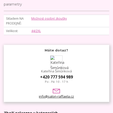
parametry
Skladem NA
Možnost osobní zkoušky
PRODEJNĚ
Velikost
44/2XL
Máte dotaz?
Kateřina Šimůnková
+420 777 594 989
Po - Pá: 10 - 17 h
info@salon-raffaela.cz
Zboží zařazeno v kategoriích