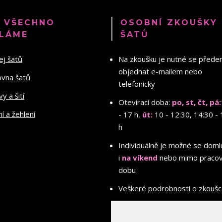
 VŠECHNO
OSOBNÍ ZKOUŠKY
LÁME
ŠATŮ
ej šatů
Na zkoušku je nutné se před
objednat e-mailem nebo
ovna šatů
telefonicky
y a šití
Otevírací doba:
po, st, čt, pá:
ní a žehlení
- 17 h,
út:
10 - 12:30, 14:30 - 
h
Individuálně je možné se doml
i
na víkend
nebo mimo pracov
dobu
Veškeré
podrobnosti o zkouš