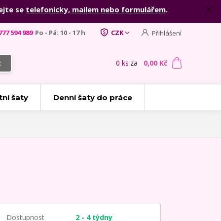
ejte se
telefonicky, mailem nebo formulářem
.
777 594 989
Po - Pá: 10 - 17 h
CZK
Přihlášení
0
ks
za
0,00 Kč
t
tní šaty
Denní šaty do práce
Dostupnost
2 - 4 týdny