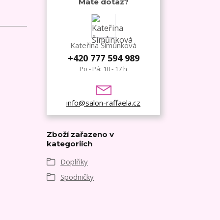
Máte dotaz?
Kateřina Šimůnková
+420 777 594 989
Po - Pá: 10 - 17 h
info@salon-raffaela.cz
Zboží zařazeno v
kategoriích
Doplňky
Spodničky