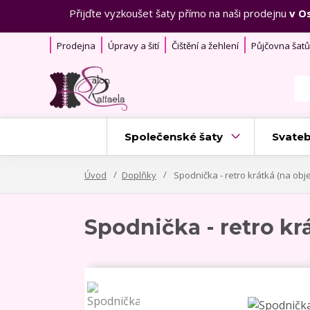
Přijďte vyzkoušet šaty přímo na naši prodejnu
v O
Prodejna
Úpravy a šití
Čištění a žehlení
Půjčovna šatů
Společenské šaty
Svateb
Úvod
Doplňky
Spodnička - retro krátká (na ob
Spodnička - retro kr