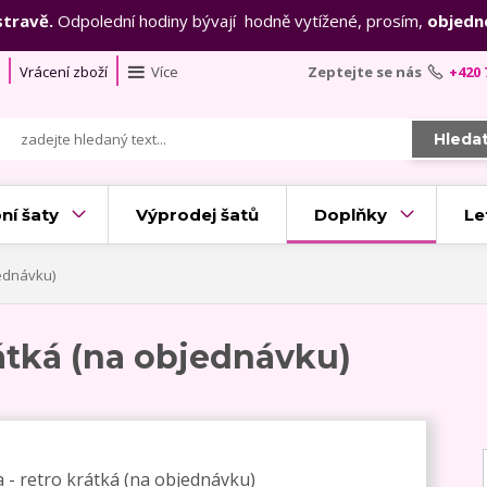
stravě.
Odpolední hodiny bývají hodně vytížené, prosím,
objedn
Vrácení zboží
Více
Zeptejte se nás
+420 
Hleda
ní šaty
Výprodej šatů
Doplňky
Le
jednávku)
átká (na objednávku)