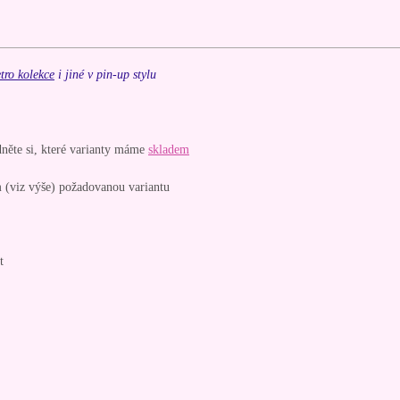
tro kolekce
i jiné v pin-up stylu
dněte si, které varianty máme
skladem
 (viz výše) požadovanou variantu
t