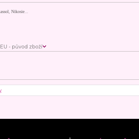
ssol, Nikosie...
EU - původ zboží
y