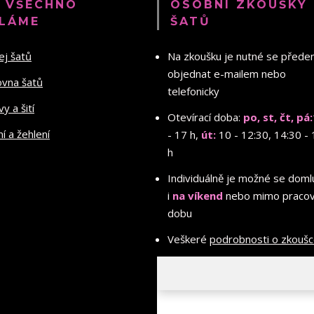
 VŠECHNO
OSOBNÍ ZKOUŠKY
LÁME
ŠATŮ
ej šatů
Na zkoušku je nutné se před
objednat e-mailem nebo
ovna šatů
telefonicky
y a šití
Otevírací doba:
po, st, čt, pá:
ní a žehlení
- 17 h,
út:
10 - 12:30, 14:30 - 
h
Individuálně je možné se doml
i
na víkend
nebo mimo pracov
dobu
Veškeré
podrobnosti o zkouš