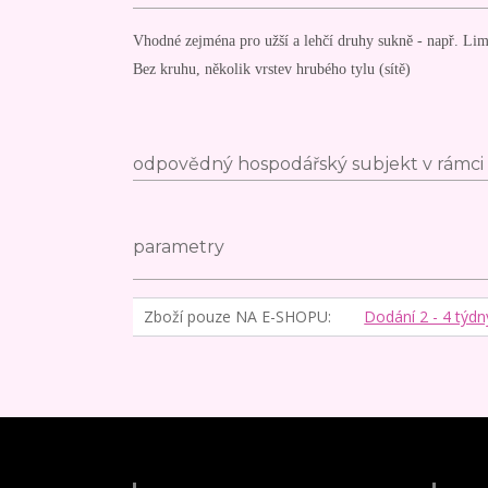
Vhodné zejména pro užší a lehčí druhy sukně - např. Lima
Bez kruhu, několik vrstev hrubého tylu (sítě)
odpovědný hospodářský subjekt v rámci 
parametry
Zboží pouze NA E-SHOPU
Dodání 2 - 4 týdn