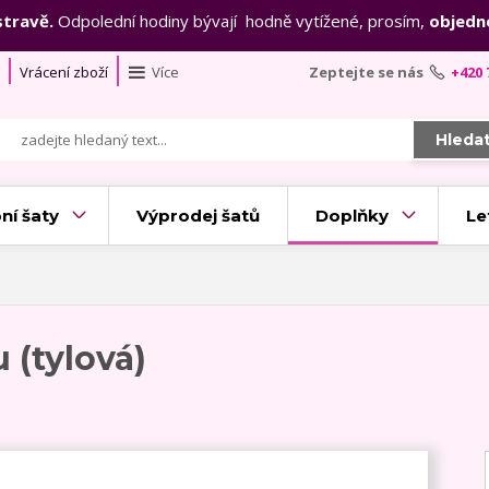
stravě.
Odpolední hodiny bývají hodně vytížené, prosím,
objedn
Vrácení zboží
Více
Zeptejte se nás
+420 
Hleda
ní šaty
Výprodej šatů
Doplňky
Le
 (tylová)