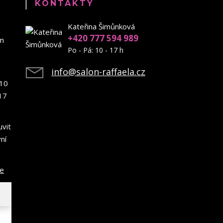
KONTAKTY
Kateřina Šimůnková
+420 777 594 989
em
Po - Pá: 10 - 17 h
info@salon-raffaela.cz
10
17
uvit
ní
ce