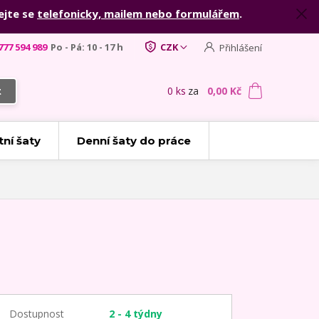
ejte se
telefonicky, mailem nebo formulářem
.
777 594 989
Po - Pá: 10 - 17 h
CZK
Přihlášení
0
ks
za
0,00 Kč
t
tní šaty
Denní šaty do práce
Dostupnost
2 - 4 týdny