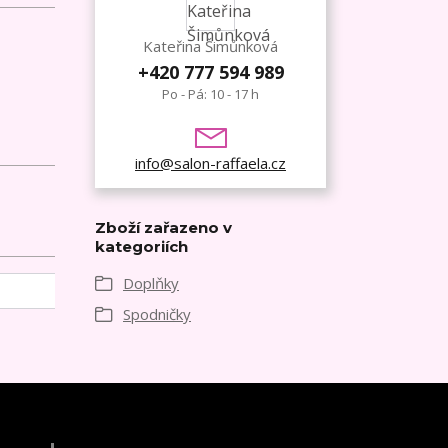
Kateřina Šimůnková
+420 777 594 989
Po - Pá: 10 - 17 h
info@salon-raffaela.cz
Zboží zařazeno v
kategoriích
Doplňky
Spodničky