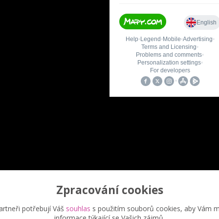
Zpracování cookies
Upravit sběr cookies.
rtneři potřebují Váš
souhlas
s použitím souborů cookies, aby Vám m
informace týkající se Vašich zájmů.