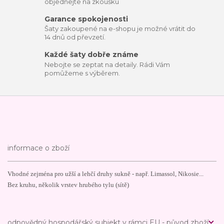
objednejte na zkoušku
Garance spokojenosti
Šaty zakoupené na e-shopu je možné vrátit do
14 dnů od převzetí.
Každé šaty dobře známe
Nebojte se zeptat na detaily. Rádi Vám
pomůžeme s výběrem.
informace o zboží
Vhodné zejména pro užší a lehčí druhy sukně - např. Limassol, Nikosie...
Bez kruhu, několik vrstev hrubého tylu (sítě)
odpovědný hospodářský subjekt v rámci EU - původ zboží