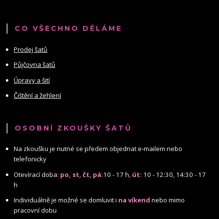
CO VŠECHNO DĚLÁME
Prodej šatů
Půjčovna šatů
Úpravy a šití
Čištění a žehlení
OSOBNÍ ZKOUŠKY ŠATŮ
Na zkoušku je nutné se předem objednat e-mailem nebo
telefonicky
Otevírací doba:
po, st, čt, pá:
10 - 17 h,
út:
10 - 12:30, 14:30 - 17
h
Individuálně je možné se domluvit i
na víkend
nebo mimo
pracovní dobu