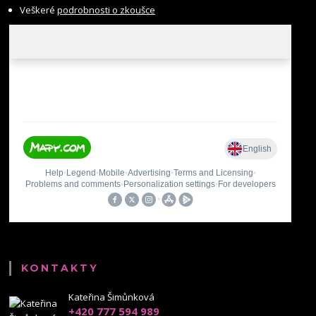
Veškeré
podrobnosti o zkoušce
KONTAKTY
Kateřina Šimůnková
+420 777 594 989