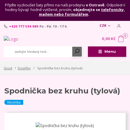
Přijďte vyzkoušet šaty přímo na naši prodejnu
v Ostravě.
Odpolední
hodiny bývají hodně vytížené, prosím,
objednejte se
telefonicky,
mailem nebo formulářem
.
CZK
+420 777 594 989
Po - Pá: 10 - 17 h
0
0,00 Kč
Menu
Úvod
Doplňky
Spodnička bez kruhu (tylová)
Spodnička bez kruhu (tylová)
Novinka